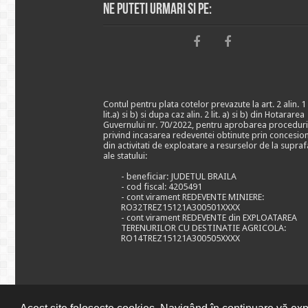
Ne puteti urmari si pe:
Contul pentru plata cotelor prevazute la art. 2 alin. 1
lit.a) si b) si dupa caz alin. 2 lit. a) si b) din Hotararea
Guvernului nr. 70/2022, pentru aprobarea proceduri
privind incasarea redeventei obtinute prin concesio
din activitati de exploatare a resurselor de la supraf
ale statului:
- beneficiar: JUDETUL BRAILA
- cod fiscal: 4205491
- cont virament REDEVENTE MINIERE:
RO32TREZ15121A300501XXXX
- cont virament REDEVENTE din EXPLOATAREA
TERENURILOR CU DESTINATIE AGRICOLA:
RO14TREZ15121A300505XXXX