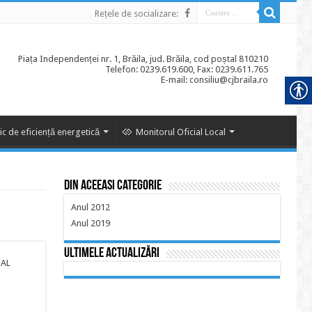
Rețele de socializare:
Piața Independenței nr. 1, Brăila, jud. Brăila, cod poștal 810210
Telefon: 0239.619.600, Fax: 0239.611.765
E-mail: consiliu@cjbraila.ro
ic de eficiență energetică
Monitorul Oficial Local
Din aceeasi categorie
Anul 2012
Anul 2019
Ultimele actualizări
 AL