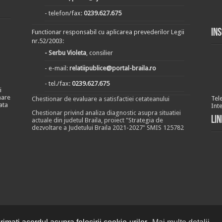
- telefon/fax:
0239.627.675
In
Functionar responsabil cu aplicarea prevederilor Legii
nr.52/2003:
- Serbu Violeta
, consilier
- e-mail:
relatiipublice@portal-braila.ro
- tel./fax:
0239.627.675
i
nare
Tel
Chestionar de evaluare a satisfactiei cetateanului
ata
Int
Chestionar privind analiza diagnostic asupra situatiei
Lin
actuale din judetul Braila, proiect "Strategia de
dezvoltare a Judetului Braila 2021-2027" SMIS 125782