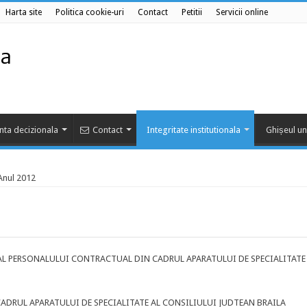
Harta site
Politica cookie-uri
Contact
Petitii
Servicii online
nta decizionala
Contact
Integritate institutionala
Ghișeul un
Anul 2012
 AL PERSONALULUI CONTRACTUAL DIN CADRUL APARATULUI DE SPECIALITATE
ADRUL APARATULUI DE SPECIALITATE AL CONSILIULUI JUDTEAN BRAILA