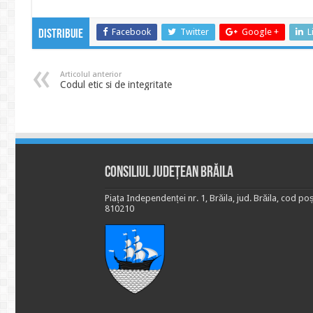
Facebook
Twitter
Google +
L
Distribuie
Articolul anterior
Codul etic si de integritate
Consiliul Județean Brăila
Piața Independenței nr. 1, Brăila, jud. Brăila, cod poș
810210