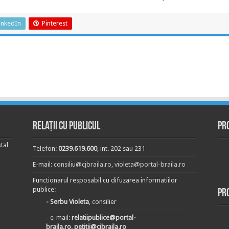
inkedIn
Pinterest
Relații cu publicul
Pr
tal
Telefon:
0239.619.600
, int. 202 sau 231
E-mail:
consiliu@cjbraila.ro
,
violeta@portal-braila.ro
Functionarul resposabil cu difuzarea informatiilor
publice:
Pr
- Serbu Violeta
, consilier
- e-mail:
relatiipublice@portal-
braila.ro, petitii@cjbraila.ro