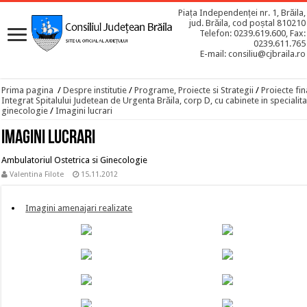
Piața Independenței nr. 1, Brăila,
jud. Brăila, cod poștal 810210
Telefon: 0239.619.600, Fax:
0239.611.765
E-mail: consiliu@cjbraila.ro
Prima pagina
/
Despre institutie
/
Programe, Proiecte si Strategii
/
Proiecte fin
Integrat Spitalului Judetean de Urgenta Brăila, corp D, cu cabinete in specialitat
ginecologie
/
Imagini lucrari
Imagini lucrari
Ambulatoriul Ostetrica si Ginecologie
Valentina Filote
15.11.2012
Imagini amenajari realizate