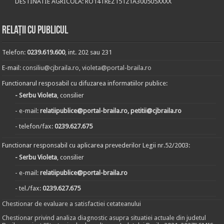
DESTINATIE AGRICOLA: RO14TREZ15121A300505XXXX
Relații cu publicul
Telefon:
0239.619.600
, int. 202 sau 231
E-mail:
consiliu@cjbraila.ro
,
violeta@portal-braila.ro
Functionarul resposabil cu difuzarea informatiilor publice:
- Serbu Violeta
, consilier
- e-mail:
relatiipublice@portal-braila.ro, petitii@cjbraila.ro
- telefon/fax:
0239.627.675
Functionar responsabil cu aplicarea prevederilor Legii nr.52/2003:
- Serbu Violeta
, consilier
- e-mail:
relatiipublice@portal-braila.ro
- tel./fax:
0239.627.675
Chestionar de evaluare a satisfactiei cetateanului
Chestionar privind analiza diagnostic asupra situatiei actuale din judetul