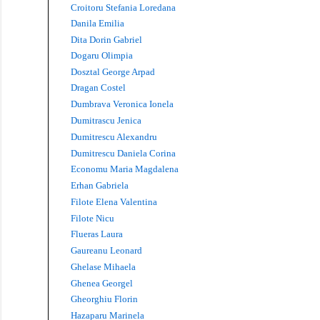
Croitoru Stefania Loredana
Danila Emilia
Dita Dorin Gabriel
Dogaru Olimpia
Dosztal George Arpad
Dragan Costel
Dumbrava Veronica Ionela
Dumitrascu Jenica
Dumitrescu Alexandru
Dumitrescu Daniela Corina
Economu Maria Magdalena
Erhan Gabriela
Filote Elena Valentina
Filote Nicu
Flueras Laura
Gaureanu Leonard
Ghelase Mihaela
Ghenea Georgel
Gheorghiu Florin
Hazaparu Marinela