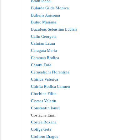
Bratu Ioana
Bularda Gilda Monica
Bulieris Anisoara
Butuc Mariana
Buzuleac Sebastian Lucian
Calin Georgeta
Caluian Laura
Caragata Maria
Caraman Rodica
Casaru Zoia
Cerneafschi Florentina
Chirica Valerica
Chirita Rodica Carmen
Ciochina Filita
Cismas Valeriu
Constantin Ionut
Costache Emil
Costea Roxana
Cotiga Geta
Croitoru Dragos