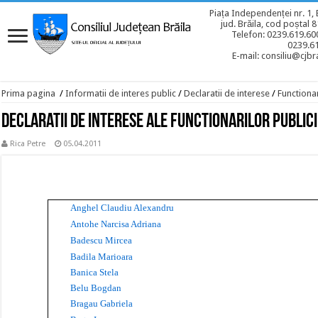
Piața Independenței nr. 1, 
jud. Brăila, cod poștal 
Telefon: 0239.619.600
0239.6
E-mail: consiliu@cjbra
Prima pagina
/
Informatii de interes public
/
Declaratii de interese
/
Functionar
Declaratii de interese ale functionarilor public
Rica Petre
05.04.2011
Anghel Claudiu Alexandru
Antohe Narcisa Adriana
Badescu Mircea
Badila Marioara
Banica Stela
Belu Bogdan
Bragau Gabriela