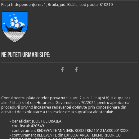
Piața Independenței nr. 1, Brăila, jud. Brăila, cod poștal 810210
Ne puteti urmari si pe:
Contul pentru plata cotelor prevazute la art. 2 alin. 1 lit.a) si b) si dupa caz
alin. 2 lit. a) si b) din Hotararea Guvernului nr. 70/2022, pentru aprobarea
procedurii privind incasarea redeventei obtinute prin concesionare din
activitati de exploatare a resurselor de la suprafata ale statului:
- beneficiar: JUDETUL BRAILA
- cod fiscal: 4205491
- cont virament REDEVENTE MINIERE: RO32TREZ15121A300501XXXX
- cont virament REDEVENTE din EXPLOATAREA TERENURILOR CU