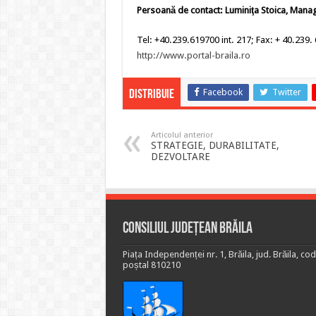
Persoană de contact: Luminiţa Stoica, Manag
Tel: +40.239.619700 int. 217; Fax: + 40.239
http://www.portal-braila.ro
Facebook
Twitter
Distribuie
Articolul anterior
STRATEGIE, DURABILITATE,
DEZVOLTARE
Consiliul Județean Brăila
Piața Independenței nr. 1, Brăila, jud. Brăila, cod
poștal 810210