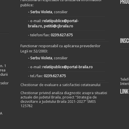
Pro
publice:
- Serbu Violeta
, consilier
- e-mail:
relatiipublice@portal-
braila.ro, petitii@cjbraila.ro
- telefon/fax:
0239.627.675
Insc
Functionar responsabil cu aplicarea prevederilor
Legii nr.52/2003:
- Serbu Violeta
, consilier
n. 1
- e-mail:
relatiipublice@portal-braila.ro
area
durii
- tel./fax:
0239.627.675
Telef
rselor
Inter
Chestionar de evaluare a satisfactiei cetateanului
Link
Chestionar privind analiza diagnostic asupra situatiei
actuale din judetul Braila, proiect "Strategia de
dezvoltare a Judetului Braila 2021-2027" SMIS
125782
EA