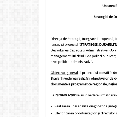
Uniunea E
Strategiei de De
Direcţia de Strategii, Integrare Europeană, Re
lansează proiectul "
STRATEGIE, DURABILIT
Dezvoltarea Capacitatii Administrative - Axa 
managementului ciclului de politici publice”;
nivel politico-administrativ”.
Obiectivul general
al proiectului constă în
de
Brăila în vederea realizării obiectivelor de d
documentele programatice regionale, naţio
Pe
termen scurt
se au in vedere urmatoarele
Realizarea unei analize diagnostic a judeţul
Identificarea oportunităţilor şi direcţiilor