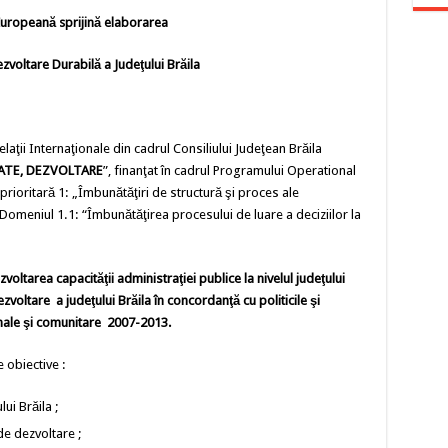
uropeană sprijină elaborarea
zvoltare Durabilă a Judeţului Brăila
laţii Internaţionale din cadrul Consiliului Judeţean Brăila
ATE, DEZVOLTARE
”, finanţat în cadrul Programului Operational
prioritară 1: „Îmbunătăţiri de structură şi proces ale
 Domeniul 1.1: “Îmbunătăţirea procesului de luare a deciziilor la
zvoltarea capacităţii administraţiei publice la nivelul judeţului
ezvoltare a judeţului Brăila în concordanţă cu politicile şi
nale şi comunitare 2007-2013.
 obiective :
ui Brăila ;
 de dezvoltare ;