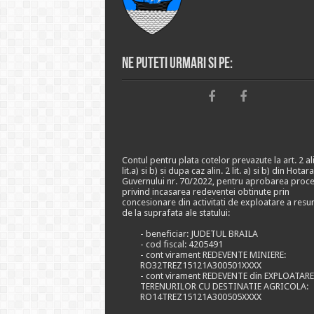
Ne puteti urmari si pe:
Contul pentru plata cotelor prevazute la art. 2 ali
lit.a) si b) si dupa caz alin. 2 lit. a) si b) din Hotar
Guvernului nr. 70/2022, pentru aprobarea proce
privind incasarea redeventei obtinute prin
concesionare din activitati de exploatare a resu
de la suprafata ale statului:
- beneficiar: JUDETUL BRAILA
- cod fiscal: 4205491
- cont virament REDEVENTE MINIERE:
RO32TREZ15121A300501XXXX
- cont virament REDEVENTE din EXPLOATAR
TERENURILOR CU DESTINATIE AGRICOLA:
RO14TREZ15121A300505XXXX