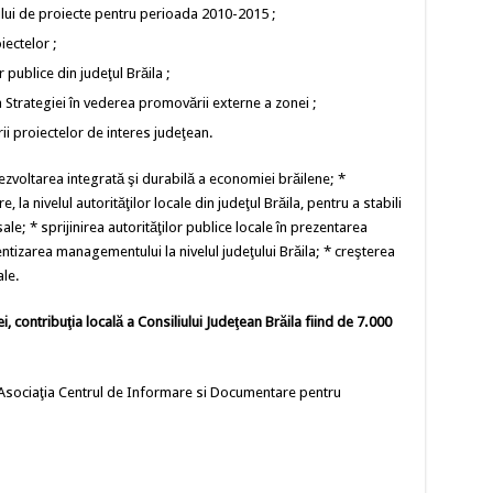
ului de proiecte pentru perioada 2010-2015 ;
iectelor ;
r publice din judeţul Brăila ;
Strategiei în vederea promovării externe a zonei ;
ii proiectelor de interes judeţean.
zvoltarea integrată şi durabilă a economiei brăilene; *
a nivelul autorităţilor locale din judeţul Brăila, pentru a stabili
 sale; * sprijinirea autorităţilor publice locale în prezentarea
cientizarea managementului la nivelul judeţului Brăila; * creşterea
ale.
i, contribuţia locală a Consiliului Judeţean Brăila fiind de 7.000
u Asociaţia Centrul de Informare si Documentare pentru
.