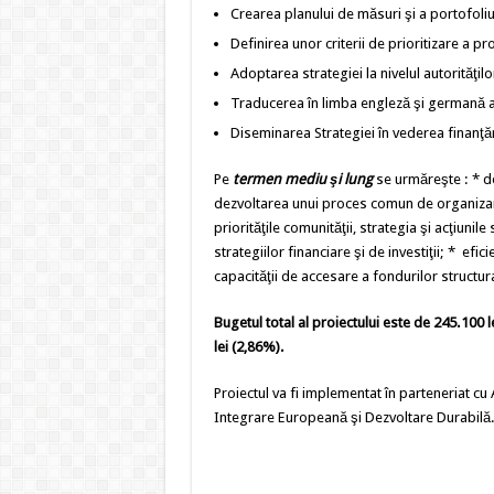
Crearea planului de măsuri şi a portofoli
Definirea unor criterii de prioritizare a pro
Adoptarea strategiei la nivelul autorităţilo
Traducerea în limba engleză şi germană a 
Diseminarea Strategiei în vederea finanţăr
Pe
termen mediu şi lung
se urmăreşte : * de
dezvoltarea unui proces comun de organizare, l
priorităţile comunităţii, strategia şi acţiunile
strategiilor financiare şi de investiţii; * efi
capacităţii de accesare a fondurilor structur
Bugetul total al proiectului este de 245.100 le
lei (2,86%).
Proiectul va fi implementat în parteneriat c
Integrare Europeană şi Dezvoltare Durabilă