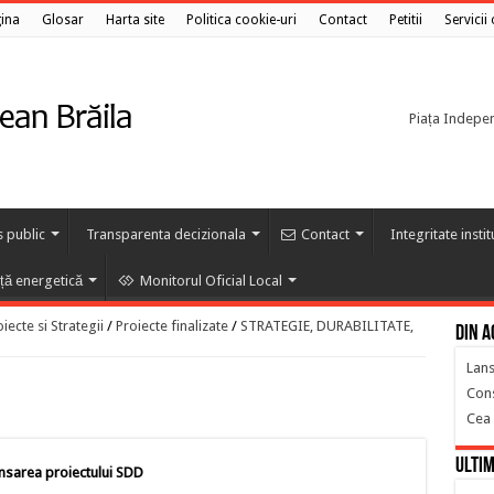
ina
Glosar
Harta site
Politica cookie-uri
Contact
Petitii
Servicii
Piața Independ
s public
Transparenta decizionala
Contact
Integritate insti
nță energetică
Monitorul Oficial Local
ecte si Strategii
/
Proiecte finalizate
/
STRATEGIE, DURABILITATE,
Din a
Lans
Cons
Cea 
Ultim
nsarea proiectului SDD