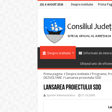
Despre institutie
Prima Pag
JOI, 6 AUGUST 2026
Despre institutie
Informatii de intere
Ghișeul unic de eficie
Prima pagina
/
Despre institutie
/
Programe, Proi
DEZVOLTARE
/
Lansarea proiectului SDD
Lansarea proiectului SDD
System Administrator
21.10.2009
La