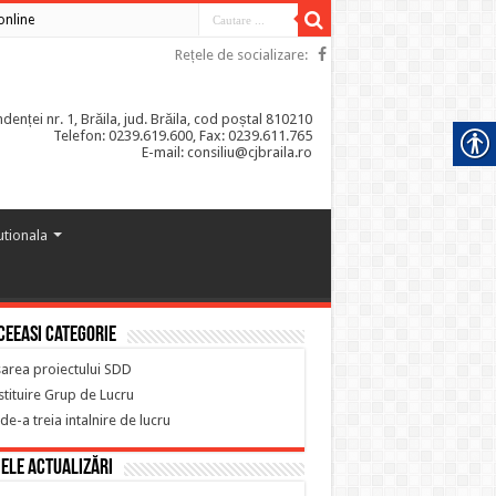
 online
Rețele de socializare:
enței nr. 1, Brăila, jud. Brăila, cod poștal 810210
Telefon: 0239.619.600, Fax: 0239.611.765
E-mail: consiliu@cjbraila.ro
tutionala
ceeasi categorie
area proiectului SDD
tituire Grup de Lucru
de-a treia intalnire de lucru
ele actualizări