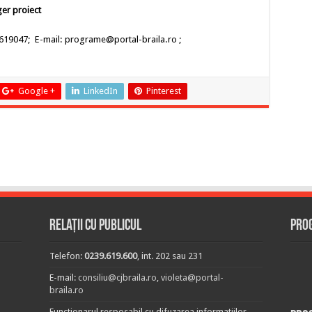
er proiect
. 619047; E-mail: programe@portal-braila.ro ;
Google +
LinkedIn
Pinterest
Relații cu publicul
Prog
Telefon:
0239.619.600
, int. 202 sau 231
E-mail:
consiliu@cjbraila.ro
,
violeta@portal-
braila.ro
Functionarul resposabil cu difuzarea informatiilor