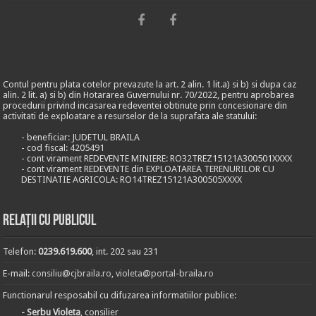
Contul pentru plata cotelor prevazute la art. 2 alin. 1 lit.a) si b) si dupa caz
alin. 2 lit. a) si b) din Hotararea Guvernului nr. 70/2022, pentru aprobarea
procedurii privind incasarea redeventei obtinute prin concesionare din
activitati de exploatare a resurselor de la suprafata ale statului:
- beneficiar: JUDETUL BRAILA
- cod fiscal: 4205491
- cont virament REDEVENTE MINIERE: RO32TREZ15121A300501XXXX
- cont virament REDEVENTE din EXPLOATAREA TERENURILOR CU
DESTINATIE AGRICOLA: RO14TREZ15121A300505XXXX
Relații cu publicul
Telefon:
0239.619.600
, int. 202 sau 231
E-mail:
consiliu@cjbraila.ro
,
violeta@portal-braila.ro
Functionarul resposabil cu difuzarea informatiilor publice:
- Serbu Violeta
, consilier