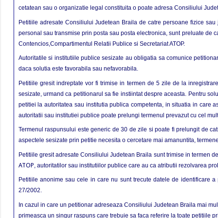
cetatean sau o organizatie legal constituita o poate adresa Consiliului Jude
Petitiile adresate Consiliului Judetean Braila de catre persoane fizice sau
personal sau transmise prin posta sau posta electronica, sunt preluate de cat
Contencios,Compartimentul Relatii Publice si Secretariat ATOP.
Autoritatile si institutiile publice sesizate au obligatia sa comunice petitionar
daca solutia este favorabila sau nefavorabila.
Petitiile gresit indreptate vor fi trimise in termen de 5 zile de la inregistrar
sesizate, urmand ca petitionarul sa fie instiintat despre aceasta. Pentru solu
petitiei la autoritatea sau institutia publica competenta, in situatia in car
autoritatii sau institutiei publice poate prelungi termenul prevazut cu cel mult
Termenul raspunsului este generic de 30 de zile si poate fi prelungit de catr
aspectele sesizate prin petitie necesita o cercetare mai amanuntita, termene c
Petitiile gresit adresate Consiliului Judetean Braila sunt trimise in termen de
ATOP
, autoritatilor sau institutiilor publice care au ca atributii rezolvarea 
Petitiile anonime sau cele in care nu sunt trecute datele de identificare a p
27/2002.
In cazul in care un petitionar adreseaza Consiliului Judetean Braila mai mul
primeasca un singur raspuns care trebuie sa faca referire la toate petitiile pr