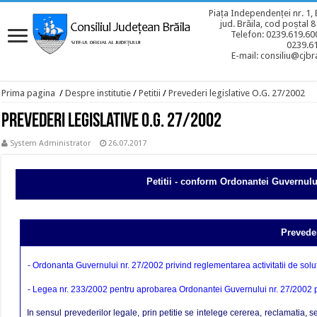
Piața Independenței nr. 1, 
jud. Brăila, cod poștal 
Telefon: 0239.619.600
0239.6
E-mail: consiliu@cjbra
Prima pagina
/
Despre institutie
/
Petitii
/
Prevederi legislative O.G. 27/2002
Prevederi legislative O.G. 27/2002
System Administrator
26.07.2017
Petitii - conform Ordonantei Guvernului 27/2
Preveder
-
Ordonanta Guvernului nr. 27/2002 privind reglementarea activitatii de soluti
-
Legea nr. 233/2002 pentru aprobarea Ordonantei Guvernului nr. 27/2002 priv
In sensul prevederilor legale, prin petitie se intelege cererea, reclamatia, 