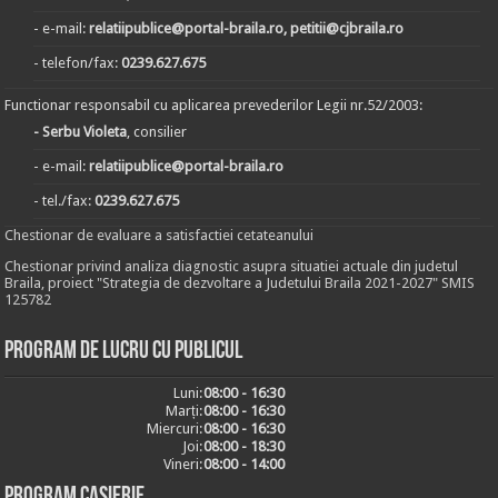
- e-mail:
relatiipublice@portal-braila.ro, petitii@cjbraila.ro
- telefon/fax:
0239.627.675
Functionar responsabil cu aplicarea prevederilor Legii nr.52/2003:
- Serbu Violeta
, consilier
- e-mail:
relatiipublice@portal-braila.ro
- tel./fax:
0239.627.675
Chestionar de evaluare a satisfactiei cetateanului
Chestionar privind analiza diagnostic asupra situatiei actuale din judetul
Braila, proiect "Strategia de dezvoltare a Judetului Braila 2021-2027" SMIS
125782
Program de lucru cu publicul
Luni:
08:00 - 16:30
Marți:
08:00 - 16:30
Miercuri:
08:00 - 16:30
Joi:
08:00 - 18:30
Vineri:
08:00 - 14:00
Program casierie