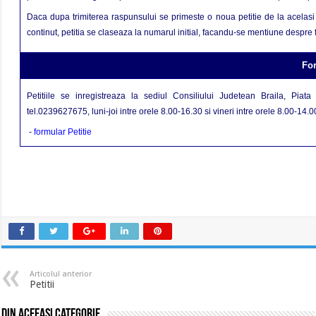
Daca dupa trimiterea raspunsului se primeste o noua petitie de la acelasi pe
continut, petitia se
claseaza
la numarul initial, facandu-se mentiune despre 
Fo
Petitiile se inregistreaza la sediul Consiliului Judetean Braila, Piat
tel.0239627675, luni-joi intre orele 8.00-16.30 si vineri intre orele 8.00-14.0
-
formular Petitie
Articolul anterior
Petitii
Din aceeasi categorie