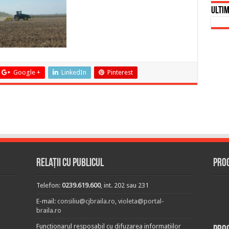
Ultim
Google +
LinkedIn
Pinterest
Relații cu publicul
Prog
Telefon:
0239.619.600
, int. 202 sau 231
E-mail:
consiliu@cjbraila.ro
,
violeta@portal-
braila.ro
Functionarul resposabil cu difuzarea informatiilor