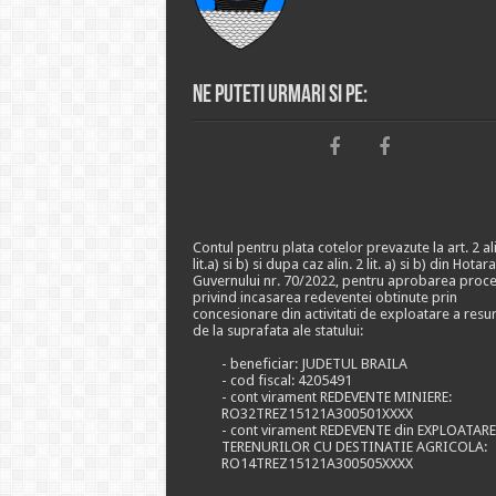
Ne puteti urmari si pe:
Contul pentru plata cotelor prevazute la art. 2 ali
lit.a) si b) si dupa caz alin. 2 lit. a) si b) din Hotar
Guvernului nr. 70/2022, pentru aprobarea proce
privind incasarea redeventei obtinute prin
concesionare din activitati de exploatare a resu
de la suprafata ale statului:
- beneficiar: JUDETUL BRAILA
- cod fiscal: 4205491
- cont virament REDEVENTE MINIERE:
RO32TREZ15121A300501XXXX
- cont virament REDEVENTE din EXPLOATAR
TERENURILOR CU DESTINATIE AGRICOLA:
RO14TREZ15121A300505XXXX