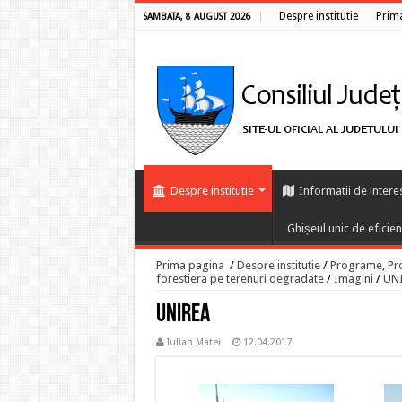
Despre institutie
Prim
SAMBATA, 8 AUGUST 2026
Despre institutie
Informatii de intere
Ghișeul unic de eficie
Prima pagina
/
Despre institutie
/
Programe, Proi
forestiera pe terenuri degradate
/
Imagini
/
UN
UNIREA
Iulian Matei
12.04.2017