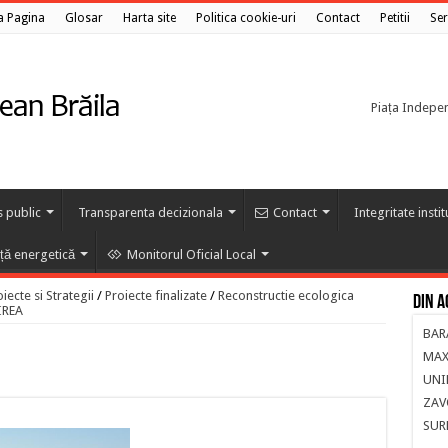
a Pagina
Glosar
Harta site
Politica cookie-uri
Contact
Petitii
Ser
Piața Independ
s public
Transparenta decizionala
Contact
Integritate insti
nță energetică
Monitorul Oficial Local
ecte si Strategii
/
Proiecte finalizate
/
Reconstructie ecologica
Din a
IREA
BAR
MAX
UNI
ZAV
SUR