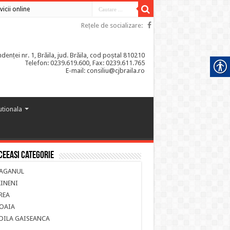
vicii online
Rețele de socializare:
enței nr. 1, Brăila, jud. Brăila, cod poștal 810210
Telefon: 0239.619.600, Fax: 0239.611.765
E-mail: consiliu@cjbraila.ro
tutionala
ceeasi categorie
AGANUL
INENI
REA
OAIA
DILA GAISEANCA