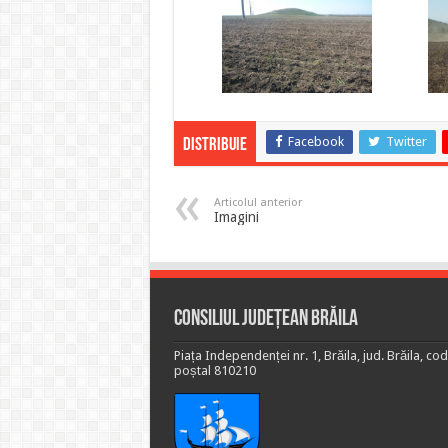
Facebook
Twitter
Distribuie
Articolul anterior
Imagini
Consiliul Județean Brăila
Piața Independenței nr. 1, Brăila, jud. Brăila, cod
poștal 810210