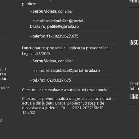
Pro
publice:
- Serbu Violeta
, consilier
- e-mail:
relatiipublice@portal-
braila.ro, petitii@cjbraila.ro
- telefon/fax:
0239.627.675
Insc
Functionar responsabil cu aplicarea prevederilor
Legii nr.52/2003:
- Serbu Violeta
, consilier
n. 1
- e-mail:
relatiipublice@portal-braila.ro
area
durii
- tel./fax:
0239.627.675
Telef
rselor
Inter
Chestionar de evaluare a satisfactiei cetateanului
Link
Chestionar privind analiza diagnostic asupra situatiei
actuale din judetul Braila, proiect "Strategia de
dezvoltare a Judetului Braila 2021-2027" SMIS
125782
EA