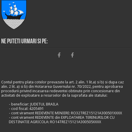
Ne puteti urmari si pe:
Contul pentru plata cotelor prevazute la art. 2 alin. 1 lit.a) si b) si dupa caz
alin. 2 lit. a) si b) din Hotararea Guvernului nr. 70/2022, pentru aprobarea
procedurii privind incasarea redeventei obtinute prin concesionare din
activitati de exploatare a resurselor de la suprafata ale statului:
- beneficiar: JUDETUL BRAILA
- cod fiscal: 4205491
- cont virament REDEVENTE MINIERE: RO32TREZ15121A300501XXXX
- cont virament REDEVENTE din EXPLOATAREA TERENURILOR CU
DESTINATIE AGRICOLA: RO14TREZ15121A300505XXXX