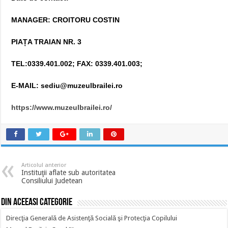
MANAGER: CROITORU COSTIN
PIAȚA TRAIAN NR. 3
TEL:0339.401.002
; FAX: 0339.401.003;
E-MAIL:
sediu@muzeulbrailei.ro
https://www.muzeulbrailei.ro/
Articolul anterior
Instituţii aflate sub autoritatea
Consiliului Judetean
Din aceeasi categorie
Direcţia Generală de Asistenţă Socială şi Protecţia Copilului