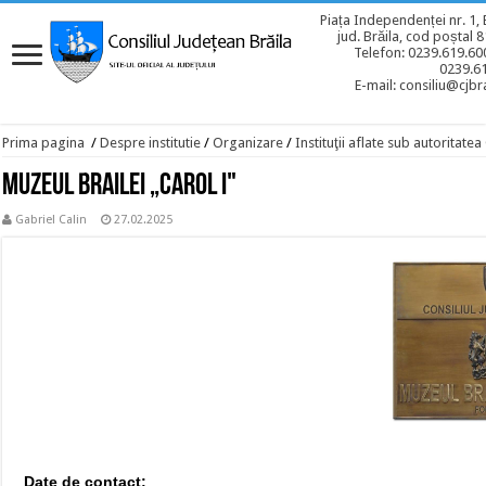
Piața Independenței nr. 1, 
jud. Brăila, cod poștal 
Telefon: 0239.619.600
0239.6
E-mail: consiliu@cjbra
Prima pagina
/
Despre institutie
/
Organizare
/
Instituţii aflate sub autoritate
Muzeul Brailei „Carol I"
Gabriel Calin
27.02.2025
Date de contact: