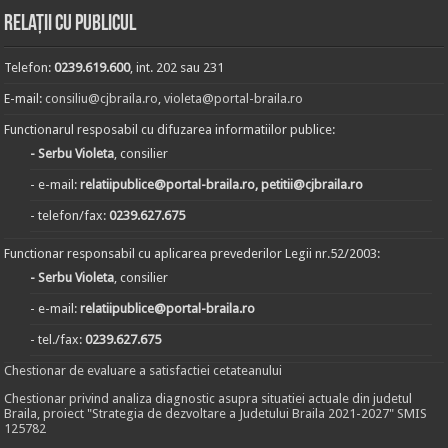
Relații cu publicul
Telefon:
0239.619.600
, int. 202 sau 231
E-mail:
consiliu@cjbraila.ro
,
violeta@portal-braila.ro
Functionarul resposabil cu difuzarea informatiilor publice:
- Serbu Violeta
, consilier
- e-mail:
relatiipublice@portal-braila.ro, petitii@cjbraila.ro
- telefon/fax:
0239.627.675
Functionar responsabil cu aplicarea prevederilor Legii nr.52/2003:
- Serbu Violeta
, consilier
- e-mail:
relatiipublice@portal-braila.ro
- tel./fax:
0239.627.675
Chestionar de evaluare a satisfactiei cetateanului
Chestionar privind analiza diagnostic asupra situatiei actuale din judetul
Braila, proiect "Strategia de dezvoltare a Judetului Braila 2021-2027" SMIS
125782