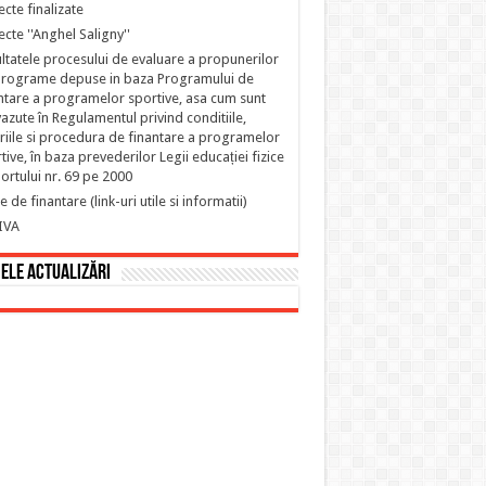
ecte finalizate
ecte ''Anghel Saligny''
ltatele procesului de evaluare a propunerilor
rograme depuse in baza Programului de
ntare a programelor sportive, asa cum sunt
azute în Regulamentul privind conditiile,
eriile si procedura de finantare a programelor
tive, în baza prevederilor Legii educației fizice
portului nr. 69 pe 2000
e de finantare (link-uri utile si informatii)
IVA
ele actualizări