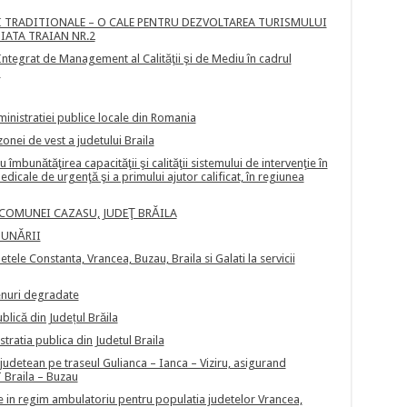
 TRADITIONALE – O CALE PENTRU DEZVOLTAREA TURISMULUI
PIATA TRAIAN NR.2
Integrat de Management al Calităţii şi de Mediu în cadrul
)
ministratiei publice locale din Romania
onei de vest a judetului Braila
îmbunătăţirea capacităţii şi calităţii sistemului de intervenţie în
edicale de urgenţă şi a primului ajutor calificat, în regiunea
 COMUNEI CAZASU, JUDEŢ BRĂILA
DUNĂRII
tele Constanta, Vrancea, Buzau, Braila si Galati la servicii
enuri degradate
blică din Județul Brăila
stratia publica din Judetul Braila
judetean pe traseul Gulianca – Ianca – Viziru, asigurand
T Braila – Buzau
te in regim ambulatoriu pentru populatia judetelor Vrancea,