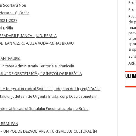
Proi
 si Scortaru Nou
Proi
derare - CJ Braila
Rezu
 2021-2027
de p
fina
i Brăila
prev
RADABILE, IANCA - JUD. BRAILA
crit
DETEAN VIZIRU-CUZA VODA-MIHAI BRAVU
spor
si s
Surs
SAN" FAUREI
ARH
Unitatea Administrativ Teritoriala Rimnicelu
ULUI DE OBSTETRICĂ şI GINECOLOGIE BRĂILA
Ultim
e Integrat in cadrul Spitalului Judeţean de Urgenţă Brăila
alului Judetean de Urgenta Brăila, corp D, cu cabinete in
ntegrat în cadrul Spitalului Pneumoftiziologie Brăila
 BRAILEAN
– UN POL DE DEZVOLTARE A TURISMULUI CULTURAL ÎN