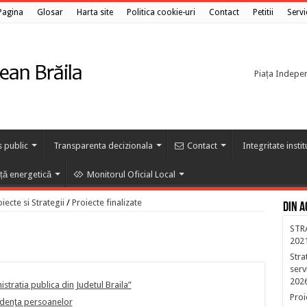
Pagina
Glosar
Harta site
Politica cookie-uri
Contact
Petitii
Servi
Piața Independ
s public
Transparenta decizionala
Contact
Integritate insti
nță energetică
Monitorul Oficial Local
ecte si Strategii
/
Proiecte finalizate
Din a
STR
202
Stra
serv
202
istratia publica din Judetul Braila”
Proi
idenţa persoanelor