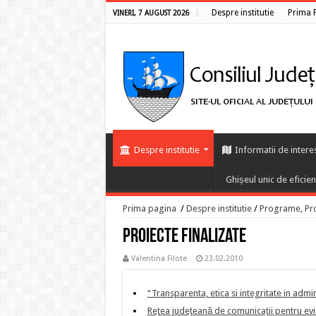
Despre institutie
Prima 
VINERI, 7 AUGUST 2026
Despre institutie
Informatii de intere
Ghișeul unic de eficie
Prima pagina
/
Despre institutie
/
Programe, Proi
Proiecte finalizate
Valentina Filote
23.02.2010
“Transparenta, etica si integritate in admin
Reţea judeţeană de comunicaţii pentru ev