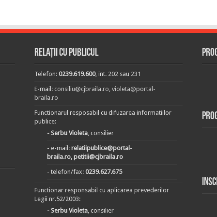
Relații cu publicul
Prog
Telefon:
0239.619.600
, int. 202 sau 231
E-mail:
consiliu@cjbraila.ro
,
violeta@portal-
braila.ro
Functionarul resposabil cu difuzarea informatiilor
Pro
publice:
- Serbu Violeta
, consilier
- e-mail:
relatiipublice@portal-
braila.ro, petitii@cjbraila.ro
- telefon/fax:
0239.627.675
Insc
Functionar responsabil cu aplicarea prevederilor
Legii nr.52/2003:
- Serbu Violeta
, consilier