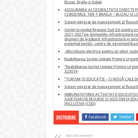
Buzau, Braila si Galati
ASIGURAREA ACCESIBILITATII DIRECTE P
CORIDORUL TEN-T BRAILA – BUZAU SI L
Sistem integrat de management al fluxurilor
Sprijin la nivelul Regiunii Sud-Est pentru
2021-2027 pe domeniile: infrastructură ruti
drumuri de legătură, infrastructură și serv
potențial turistic, centre de agrement/baze
„Microbuze electrice pentru un viitor suste
Reabilitarea Sectiei Unitate Primire Urgen
"Reabilitarea Secției Unitate Primire Urge
323074
”TURISM ȘI EDUCAȚIE – O NOUĂ CALE 
Sistem integrat de management al fluxurilor
IMBUNATATIREA ACTIVITATII EDUCATIO
JUDETEAN DE RESURSE SI ASISTENTA EDU
INCLUZIVA (CSEI)
Facebook
Twitter
Distribuie
Articolul anterior