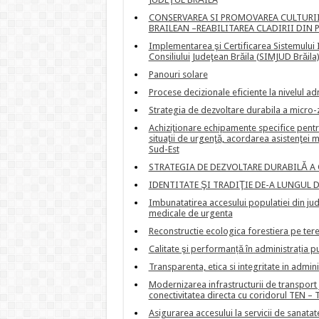
CONSERVAREA SI PROMOVAREA CULTURII
BRAILEAN –REABILITAREA CLADIRII DIN 
Implementarea şi Certificarea Sistemului 
Consiliului Judeţean Brăila (SIMJUD Brăila
Panouri solare
Procese decizionale eficiente la nivelul ad
Strategia de dezvoltare durabila a micro-z
Achiziţionare echipamente specifice pentru 
situaţii de urgenţă, acordarea asistenţei m
Sud-Est
STRATEGIA DE DEZVOLTARE DURABILĂ A
IDENTITATE ŞI TRADIŢIE DE-A LUNGUL 
Imbunatatirea accesului populatiei din jude
medicale de urgenta
Reconstructie ecologica forestiera pe ter
Calitate şi performanță în administrația pu
Transparenta, etica si integritate in admini
Modernizarea infrastructurii de transport 
conectivitatea directa cu coridorul TEN – 
Asigurarea accesului la servicii de sanata