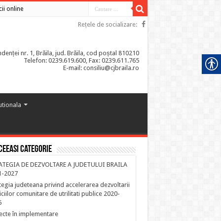
cii online
Rețele de socializare:
enței nr. 1, Brăila, jud. Brăila, cod poștal 810210
Telefon: 0239.619.600, Fax: 0239.611.765
E-mail: consiliu@cjbraila.ro
tutionala
ceeasi categorie
ATEGIA DE DEZVOLTARE A JUDETULUI BRAILA
1-2027
tegia judeteana privind accelerarea dezvoltarii
iciilor comunitare de utrilitati publice 2020-
6
ecte în implementare