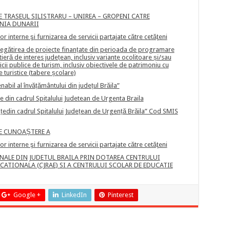
E TRASEUL SILISTRARU – UNIREA – GROPENI CATRE
INIA DUNARII
 interne şi furnizarea de servicii partajate către cetăţeni
 pregătirea de proiecte finanțate din perioada de programare
eră de interes județean, inclusiv variante ocolitoare și/sau
icii publice de turism, inclusiv obiectivele de patrimoniu cu
 turistice (tabere școlare)
nabil al învățământului din județul Brăila”
te din cadrul Spitalului Judetean de Urgenta Braila
nțedin cadrul Spitalului Județean de Urgență Brăila” Cod SMIS
DE CUNOAȘTERE A
 interne şi furnizarea de servicii partajate către cetăţeni
NALE DIN JUDETUL BRAILA PRIN DOTAREA CENTRULUI
CATIONALA (CJRAE) SI A CENTRULUI SCOLAR DE EDUCATIE
Google +
LinkedIn
Pinterest