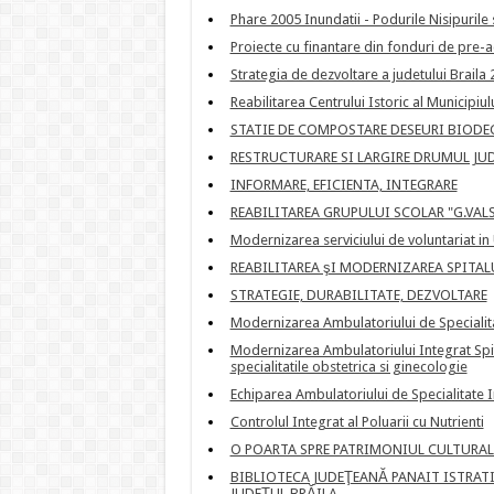
Phare 2005 Inundatii - Podurile Nisipurile
Proiecte cu finantare din fonduri de pre-a
Strategia de dezvoltare a judetului Braila
Reabilitarea Centrului Istoric al Municipiulu
STATIE DE COMPOSTARE DESEURI BIODEG
RESTRUCTURARE SI LARGIRE DRUMUL JU
INFORMARE, EFICIENTA, INTEGRARE
REABILITAREA GRUPULUI SCOLAR "G.VAL
Modernizarea serviciului de voluntariat in 
REABILITAREA şI MODERNIZAREA SPITAL
STRATEGIE, DURABILITATE, DEZVOLTARE
Modernizarea Ambulatoriului de Specialitat
Modernizarea Ambulatoriului Integrat Spit
specialitatile obstetrica si ginecologie
Echiparea Ambulatoriului de Specialitate I
Controlul Integrat al Poluarii cu Nutrienti
O POARTA SPRE PATRIMONIUL CULTURAL
BIBLIOTECA JUDEŢEANĂ PANAIT ISTRATI
JUDEŢUL BRĂILA