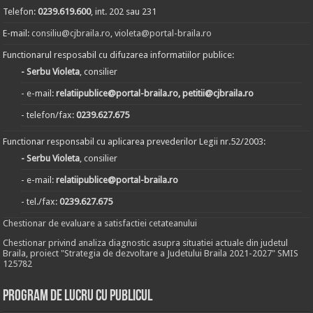
Telefon:
0239.619.600
, int. 202 sau 231
E-mail:
consiliu@cjbraila.ro
,
violeta@portal-braila.ro
Functionarul resposabil cu difuzarea informatiilor publice:
- Serbu Violeta
, consilier
- e-mail:
relatiipublice@portal-braila.ro, petitii@cjbraila.ro
- telefon/fax:
0239.627.675
Functionar responsabil cu aplicarea prevederilor Legii nr.52/2003:
- Serbu Violeta
, consilier
- e-mail:
relatiipublice@portal-braila.ro
- tel./fax:
0239.627.675
Chestionar de evaluare a satisfactiei cetateanului
Chestionar privind analiza diagnostic asupra situatiei actuale din judetul
Braila, proiect "Strategia de dezvoltare a Judetului Braila 2021-2027" SMIS
125782
Program de lucru cu publicul