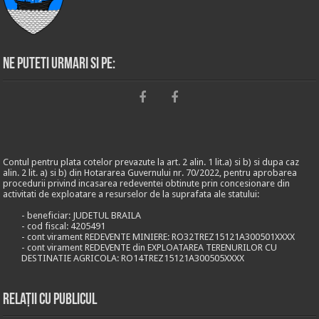
Ne puteti urmari si pe:
Contul pentru plata cotelor prevazute la art. 2 alin. 1 lit.a) si b) si dupa caz
alin. 2 lit. a) si b) din Hotararea Guvernului nr. 70/2022, pentru aprobarea
procedurii privind incasarea redeventei obtinute prin concesionare din
activitati de exploatare a resurselor de la suprafata ale statului:
- beneficiar: JUDETUL BRAILA
- cod fiscal: 4205491
- cont virament REDEVENTE MINIERE: RO32TREZ15121A300501XXXX
- cont virament REDEVENTE din EXPLOATAREA TERENURILOR CU
DESTINATIE AGRICOLA: RO14TREZ15121A300505XXXX
Relații cu publicul