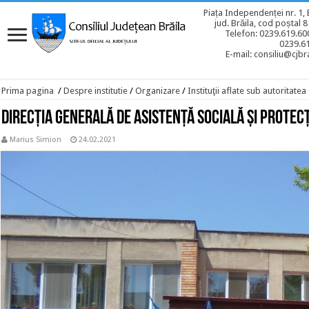
Piața Independenței nr. 1, 
jud. Brăila, cod poștal 
Telefon: 0239.619.600
0239.6
E-mail: consiliu@cjbra
Prima pagina
/
Despre institutie
/
Organizare
/
Instituţii aflate sub autoritate
Direcţia Generală de Asistenţă Socială şi Protecţ
Marius Simion
24.02.2021