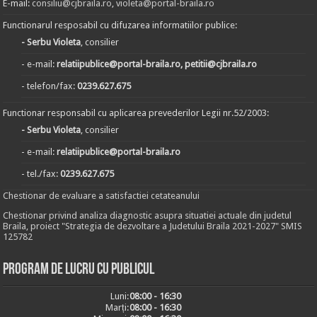
E-mail:
consiliu@cjbraila.ro
,
violeta@portal-braila.ro
Functionarul resposabil cu difuzarea informatiilor publice:
- Serbu Violeta
, consilier
- e-mail:
relatiipublice@portal-braila.ro, petitii@cjbraila.ro
- telefon/fax:
0239.627.675
Functionar responsabil cu aplicarea prevederilor Legii nr.52/2003:
- Serbu Violeta
, consilier
- e-mail:
relatiipublice@portal-braila.ro
- tel./fax:
0239.627.675
Chestionar de evaluare a satisfactiei cetateanului
Chestionar privind analiza diagnostic asupra situatiei actuale din judetul
Braila, proiect "Strategia de dezvoltare a Judetului Braila 2021-2027" SMIS
125782
Program de lucru cu publicul
Luni:
08:00 - 16:30
Marți:
08:00 - 16:30