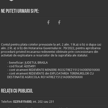
Ne puteti urmari si pe:
Contul pentru plata cotelor prevazute la art. 2 alin. 1 lit.a) si b) si dupa caz
alin. 2 lit. a) si b) din Hotararea Guvernului nr. 70/2022, pentru aprobarea
procedurii privind incasarea redeventei obtinute prin concesionare din
activitati de exploatare a resurselor de la suprafata ale statului:
- beneficiar: JUDETUL BRAILA
- cod fiscal: 4205491
- cont virament REDEVENTE MINIERE: RO32TREZ15121A300501XXXX
- cont virament REDEVENTE din EXPLOATAREA TERENURILOR CU
DESTINATIE AGRICOLA: RO14TREZ15121A300505XXXX
Relații cu publicul
Telefon:
0239.619.600
, int. 202 sau 231