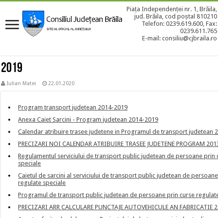
Piața Independenței nr. 1, Brăila,
jud. Brăila, cod poștal 810210
Telefon: 0239.619.600, Fax:
0239.611.765
E-mail: consiliu@cjbraila.ro
2019
Iulian Matei
22.01.2020
Program transport judetean 2014-2019
Anexa Caiet Sarcini - Program judetean 2014-2019
Calendar atribuire trasee judetene in Programul de transport judetean
PRECIZARI NOI CALENDAR ATRIBUIRE TRASEE JUDETENE PROGRAM 201
Regulamentul serviciului de transport public judetean de persoane prin 
speciale
Caietul de sarcini al serviciului de transport public judetean de persoane
regulate speciale
Programul de transport public judetean de persoane prin curse regula
PRECIZARI ARR CALCULARE PUNCTAJE AUTOVEHICULE AN FABRICATIE 20