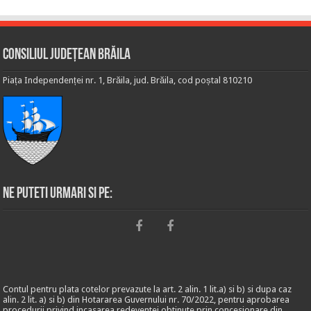
Consiliul Județean Brăila
Piața Independenței nr. 1, Brăila, jud. Brăila, cod poștal 810210
Ne puteti urmari si pe:
Contul pentru plata cotelor prevazute la art. 2 alin. 1 lit.a) si b) si dupa caz
alin. 2 lit. a) si b) din Hotararea Guvernului nr. 70/2022, pentru aprobarea
procedurii privind incasarea redeventei obtinute prin concesionare din