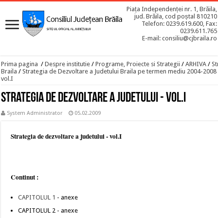
Piața Independenței nr. 1, Brăila,
jud. Brăila, cod poștal 810210
Telefon: 0239.619.600, Fax:
0239.611.765
E-mail: consiliu@cjbraila.ro
Prima pagina
/
Despre institutie
/
Programe, Proiecte si Strategii
/
ARHIVA
/
St
Braila
/
Strategia de Dezvoltare a Judetului Braila pe termen mediu 2004-2008
vol.I
Strategia de dezvoltare a judetului - vol.I
System Administrator
05.02.2009
Strategia de dezvoltare a judetului - vol.I
Continut :
CAPITOLUL 1
- anexe
CAPITOLUL 2 - anexe