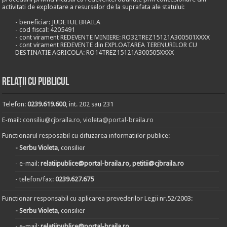
activitati de exploatare a resurselor de la suprafata ale statului:
- beneficiar: JUDETUL BRAILA
- cod fiscal: 4205491
- cont virament REDEVENTE MINIERE: RO32TREZ15121A300501XXXX
- cont virament REDEVENTE din EXPLOATAREA TERENURILOR CU
DESTINATIE AGRICOLA: RO14TREZ15121A300505XXXX
Relații cu publicul
Telefon:
0239.619.600
, int. 202 sau 231
E-mail:
consiliu@cjbraila.ro
,
violeta@portal-braila.ro
Functionarul resposabil cu difuzarea informatiilor publice:
- Serbu Violeta
, consilier
- e-mail:
relatiipublice@portal-braila.ro, petitii@cjbraila.ro
- telefon/fax:
0239.627.675
Functionar responsabil cu aplicarea prevederilor Legii nr.52/2003:
- Serbu Violeta
, consilier
- e-mail:
relatiipublice@portal-braila.ro