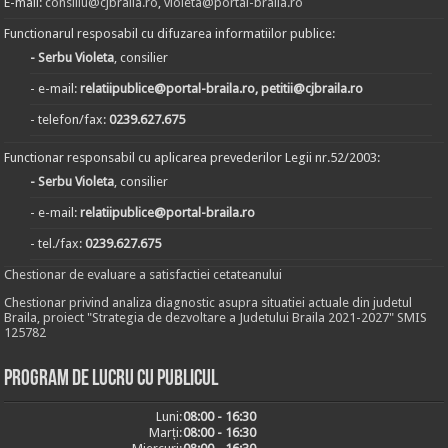
E-mail:
consiliu@cjbraila.ro
,
violeta@portal-braila.ro
Functionarul resposabil cu difuzarea informatiilor publice:
- Serbu Violeta
, consilier
- e-mail:
relatiipublice@portal-braila.ro, petitii@cjbraila.ro
- telefon/fax:
0239.627.675
Functionar responsabil cu aplicarea prevederilor Legii nr.52/2003:
- Serbu Violeta
, consilier
- e-mail:
relatiipublice@portal-braila.ro
- tel./fax:
0239.627.675
Chestionar de evaluare a satisfactiei cetateanului
Chestionar privind analiza diagnostic asupra situatiei actuale din judetul
Braila, proiect "Strategia de dezvoltare a Judetului Braila 2021-2027" SMIS
125782
Program de lucru cu publicul
Luni:
08:00 - 16:30
Marți:
08:00 - 16:30