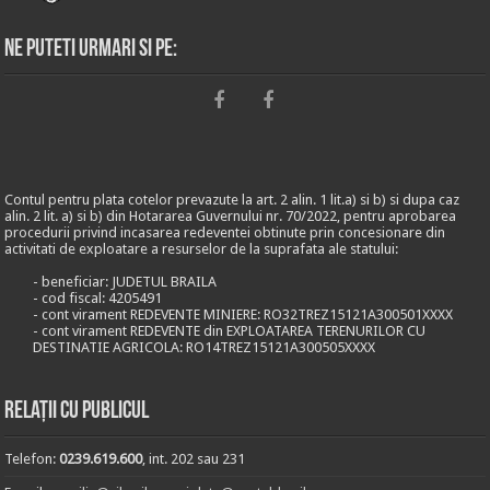
Ne puteti urmari si pe:
Contul pentru plata cotelor prevazute la art. 2 alin. 1 lit.a) si b) si dupa caz
alin. 2 lit. a) si b) din Hotararea Guvernului nr. 70/2022, pentru aprobarea
procedurii privind incasarea redeventei obtinute prin concesionare din
activitati de exploatare a resurselor de la suprafata ale statului:
- beneficiar: JUDETUL BRAILA
- cod fiscal: 4205491
- cont virament REDEVENTE MINIERE: RO32TREZ15121A300501XXXX
- cont virament REDEVENTE din EXPLOATAREA TERENURILOR CU
DESTINATIE AGRICOLA: RO14TREZ15121A300505XXXX
Relații cu publicul
Telefon:
0239.619.600
, int. 202 sau 231