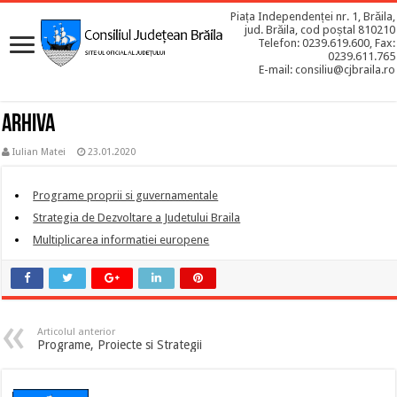
Piața Independenței nr. 1, Brăila,
jud. Brăila, cod poștal 810210
Telefon: 0239.619.600, Fax:
0239.611.765
E-mail: consiliu@cjbraila.ro
ARHIVA
Iulian Matei
23.01.2020
Programe proprii si guvernamentale
Strategia de Dezvoltare a Judetului Braila
Multiplicarea informatiei europene
Articolul anterior
Programe, Proiecte si Strategii