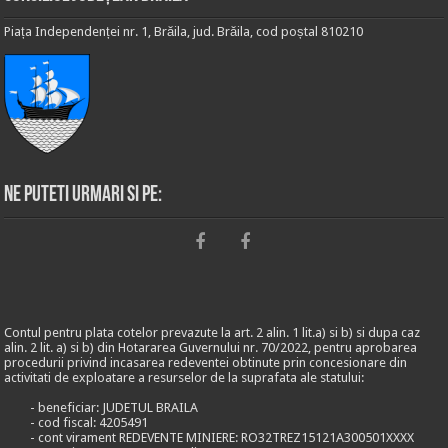
Piața Independenței nr. 1, Brăila, jud. Brăila, cod poștal 810210
Ne puteti urmari si pe:
Contul pentru plata cotelor prevazute la art. 2 alin. 1 lit.a) si b) si dupa caz
alin. 2 lit. a) si b) din Hotararea Guvernului nr. 70/2022, pentru aprobarea
procedurii privind incasarea redeventei obtinute prin concesionare din
activitati de exploatare a resurselor de la suprafata ale statului:
- beneficiar: JUDETUL BRAILA
- cod fiscal: 4205491
- cont virament REDEVENTE MINIERE: RO32TREZ15121A300501XXXX