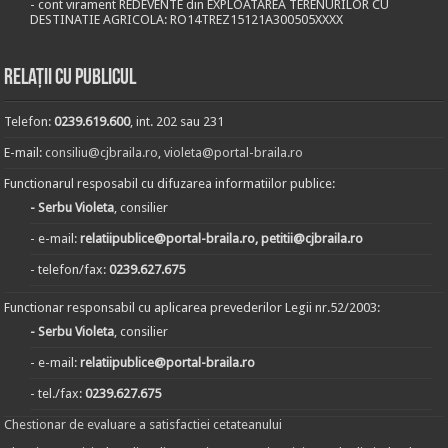
- cont virament REDEVENTE din EXPLOATAREA TERENURILOR CU
DESTINATIE AGRICOLA: RO14TREZ15121A300505XXXX
Relații cu publicul
Telefon:
0239.619.600
, int. 202 sau 231
E-mail:
consiliu@cjbraila.ro
,
violeta@portal-braila.ro
Functionarul resposabil cu difuzarea informatiilor publice:
- Serbu Violeta
, consilier
- e-mail:
relatiipublice@portal-braila.ro, petitii@cjbraila.ro
- telefon/fax:
0239.627.675
Functionar responsabil cu aplicarea prevederilor Legii nr.52/2003:
- Serbu Violeta
, consilier
- e-mail:
relatiipublice@portal-braila.ro
- tel./fax:
0239.627.675
Chestionar de evaluare a satisfactiei cetateanului