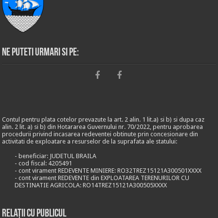
Ne puteti urmari si pe:
Contul pentru plata cotelor prevazute la art. 2 alin. 1 lit.a) si b) si dupa caz
alin. 2 lit. a) si b) din Hotararea Guvernului nr. 70/2022, pentru aprobarea
procedurii privind incasarea redeventei obtinute prin concesionare din
activitati de exploatare a resurselor de la suprafata ale statului:
- beneficiar: JUDETUL BRAILA
- cod fiscal: 4205491
- cont virament REDEVENTE MINIERE: RO32TREZ15121A300501XXXX
- cont virament REDEVENTE din EXPLOATAREA TERENURILOR CU
DESTINATIE AGRICOLA: RO14TREZ15121A300505XXXX
Relații cu publicul