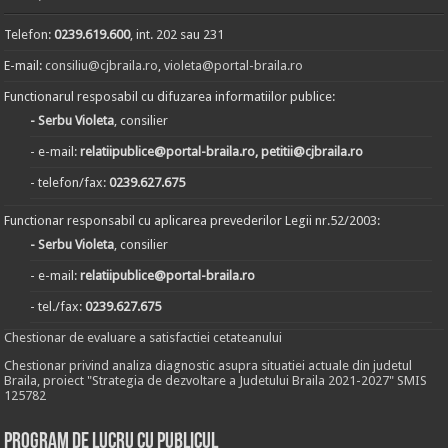
Telefon:
0239.619.600
, int. 202 sau 231
E-mail:
consiliu@cjbraila.ro
,
violeta@portal-braila.ro
Functionarul resposabil cu difuzarea informatiilor publice:
- Serbu Violeta
, consilier
- e-mail:
relatiipublice@portal-braila.ro, petitii@cjbraila.ro
- telefon/fax:
0239.627.675
Functionar responsabil cu aplicarea prevederilor Legii nr.52/2003:
- Serbu Violeta
, consilier
- e-mail:
relatiipublice@portal-braila.ro
- tel./fax:
0239.627.675
Chestionar de evaluare a satisfactiei cetateanului
Chestionar privind analiza diagnostic asupra situatiei actuale din judetul
Braila, proiect "Strategia de dezvoltare a Judetului Braila 2021-2027" SMIS
125782
Program de lucru cu publicul