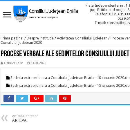
Piața Independenței nr. 1, 
jud. Brăila, cod poștal 
Telefon: 0239.619.600
0239.6
E-mail: consiliu@cjbra
Prima pagina
/
Despre institutie
/
Activitatea Consiliului Judeţean
/
Procese ver
Consiliului Judetean 2020
Procese verbale ale sedintelor Consiliului Jude
Gabriel Calin
23.01.2020
Sedinta extraordinara a Consiliului Judetean Braila - 10 ianuarie 2020.do
Sedinta extraordinara a Consiliului Judetean Braila - 15 ianuarie 2020.do
Articolul anterior
ARHIVA