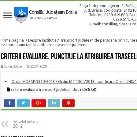
Piața Independenței nr. 1, Brăila,
jud. Brăila, cod poștal 810210
Telefon: 0239.619.600, Fax:
0239.611.765
E-mail: consiliu@cjbraila.ro
Prima pagina
/
Despre institutie
/
Transport judetean de persoane prin curse 
evaluare, punctaje la atribuirea traseelor judetene
Criterii evaluare, punctaje la atribuirea trasee
Iulian Matei
22.01.2020
Ordin MDRAP 3310/2013 / Ordin MT 1365/2013 modificare Ordin 240/
criterii evaluare transport judetean.doc
(2636 kB)
Articolul anterior
2012