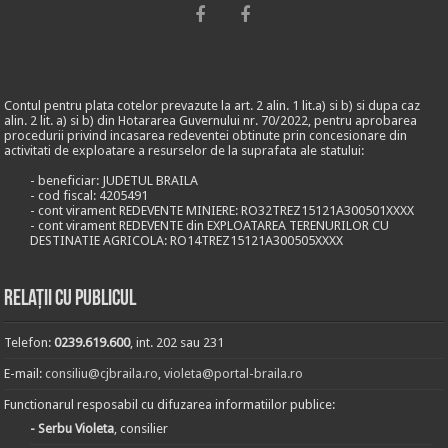
Contul pentru plata cotelor prevazute la art. 2 alin. 1 lit.a) si b) si dupa caz
alin. 2 lit. a) si b) din Hotararea Guvernului nr. 70/2022, pentru aprobarea
procedurii privind incasarea redeventei obtinute prin concesionare din
activitati de exploatare a resurselor de la suprafata ale statului:
- beneficiar: JUDETUL BRAILA
- cod fiscal: 4205491
- cont virament REDEVENTE MINIERE: RO32TREZ15121A300501XXXX
- cont virament REDEVENTE din EXPLOATAREA TERENURILOR CU
DESTINATIE AGRICOLA: RO14TREZ15121A300505XXXX
Relații cu publicul
Telefon:
0239.619.600
, int. 202 sau 231
E-mail:
consiliu@cjbraila.ro
,
violeta@portal-braila.ro
Functionarul resposabil cu difuzarea informatiilor publice:
- Serbu Violeta
, consilier