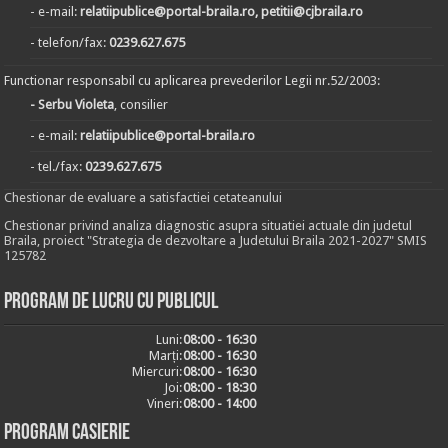
- e-mail:
relatiipublice@portal-braila.ro, petitii@cjbraila.ro
- telefon/fax:
0239.627.675
Functionar responsabil cu aplicarea prevederilor Legii nr.52/2003:
- Serbu Violeta
, consilier
- e-mail:
relatiipublice@portal-braila.ro
- tel./fax:
0239.627.675
Chestionar de evaluare a satisfactiei cetateanului
Chestionar privind analiza diagnostic asupra situatiei actuale din judetul
Braila, proiect "Strategia de dezvoltare a Judetului Braila 2021-2027" SMIS
125782
Program de lucru cu publicul
Luni:
08:00 - 16:30
Marți:
08:00 - 16:30
Miercuri:
08:00 - 16:30
Joi:
08:00 - 18:30
Vineri:
08:00 - 14:00
Program casierie