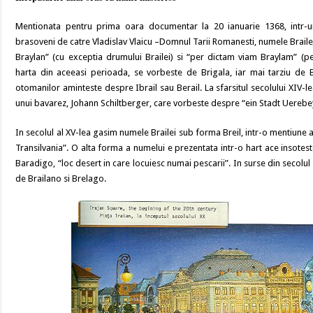
Mentionata pentru prima oara documentar la 20 ianuarie 1368, intr-un
brasoveni de catre Vladislav Vlaicu –Domnul Tarii Romanesti, numele Braile
Braylan” (cu exceptia drumului Brailei) si “per dictam viam Braylam” (pe 
harta din aceeasi perioada, se vorbeste de Brigala, iar mai tarziu de B
otomanilor aminteste despre Ibrail sau Berail. La sfarsitul secolului XIV-le
unui bavarez, Johann Schiltberger, care vorbeste despre “ein Stadt Uerebey
In secolul al XV-lea gasim numele Brailei sub forma Breil, intr-o mentiune a
Transilvania”. O alta forma a numelui e prezentata intr-o hart ace insotest
Baradigo, “loc desert in care locuiesc numai pescarii”. In surse din secolul
de Brailano si Brelago.