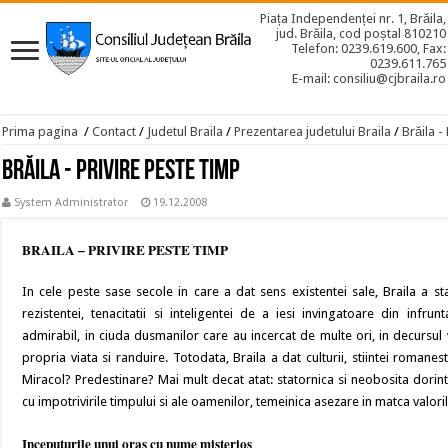
Piața Independenței nr. 1, Brăila,
jud. Brăila, cod poștal 810210
Telefon: 0239.619.600, Fax:
0239.611.765
E-mail: consiliu@cjbraila.ro
Prima pagina
/
Contact
/
Judetul Braila
/
Prezentarea judetului Braila
/
Brăila -
Brăila - Privire peste timp
System Administrator
19.12.2008
BRAILA – PRIVIRE PESTE TIMP
In cele peste sase secole in care a dat sens existentei sale, Braila a s
rezistentei, tenacitatii si inteligentei de a iesi invingatoare din infrun
admirabil, in ciuda dusmanilor care au incercat de multe ori, in decursul v
propria viata si randuire. Totodata, Braila a dat culturii, stiintei romanes
Miracol? Predestinare? Mai mult decat atat: statornica si neobosita dori
cu impotrivirile timpului si ale oamenilor, temeinica asezare in matca valori
Inceputurile unui oras cu nume misterios