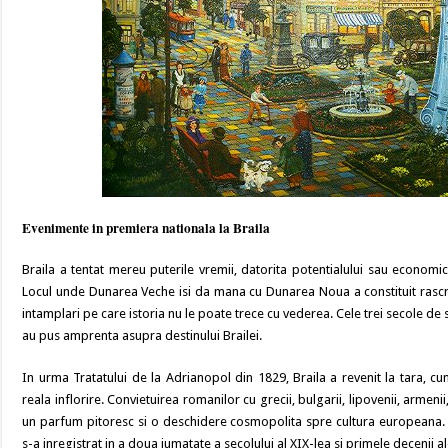
Evenimente in premiera nationala la Braila
Braila a tentat mereu puterile vremii, datorita potentialului sau economic,
Locul unde Dunarea Veche isi da mana cu Dunarea Noua a constituit rasc
intamplari pe care istoria nu le poate trece cu vederea. Cele trei secole d
au pus amprenta asupra destinului Brailei.
In urma Tratatului de la Adrianopol din 1829, Braila a revenit la tara, 
reala inflorire. Convietuirea romanilor cu grecii, bulgarii, lipovenii, armeni
un parfum pitoresc si o deschidere cosmopolita spre cultura europeana
s-a inregistrat in a doua jumatate a secolului al XIX-lea si primele decenii al