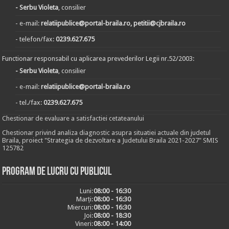
- Serbu Violeta
, consilier
- e-mail:
relatiipublice@portal-braila.ro, petitii@cjbraila.ro
- telefon/fax:
0239.627.675
Functionar responsabil cu aplicarea prevederilor Legii nr.52/2003:
- Serbu Violeta
, consilier
- e-mail:
relatiipublice@portal-braila.ro
- tel./fax:
0239.627.675
Chestionar de evaluare a satisfactiei cetateanului
Chestionar privind analiza diagnostic asupra situatiei actuale din judetul
Braila, proiect "Strategia de dezvoltare a Judetului Braila 2021-2027" SMIS
125782
Program de lucru cu publicul
Luni:
08:00 - 16:30
Marți:
08:00 - 16:30
Miercuri:
08:00 - 16:30
Joi:
08:00 - 18:30
Vineri:
08:00 - 14:00