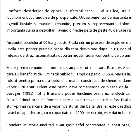
Conform descrierilor de epoca, la sfarsitul secolului al XIX-lea, Brail
locuitorii ei bucurandu-se de prosperitate. Urbea beneficia de existenta ma
agentii fluviale si maritime renumite, precum si reprezentante diploma
importanta sursa a dezvoltarii, avand o medie pe zi de peste 40 de vase intra
Inceputul secolului al XX-lea gaseste Braila intr-un process de explozie dem
Braila este printer putinele orase din tara dezvoltate dupa un riguros p
reteaua de strazi sistematizata dupa un model radiar-concentric de tip amf
Multe premiere nationale notabile s-au petrecut chiar aici. Braila este u
care au beneficiat de iluminatul public cu lampi de petrol (1858). Marele i
folosit pentru prima oara betonul armat la constructia de cheiuri si dane
Vaporul cu aburi Orient este prima nava romaneasca ce pleaca de la 
pasageri (1895). Tot la Braila s-a pus in functiune prima uzina electrica,
Edison. Primul oras din Romania care a avut tramvai electric a fost Braila
stuf –prima incercare de a valorifica stuful din balta Brailei, este deschis
castel de apa din tara, cu o capacitate de 1200 metrii cubi, este dat in funct
Premiere in istoria unei tari si-au gasit altfel concretetea in acest oras