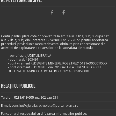
Ne puteti urmari si pe:
Contul pentru plata cotelor prevazute la art. 2 alin. 1 lit.a) si b) si dupa caz
alin. 2 lit. a) si b) din Hotararea Guvernului nr. 70/2022, pentru aprobarea
procedurii privind incasarea redeventei obtinute prin concesionare din
activitati de exploatare a resurselor de la suprafata ale statului:
- beneficiar: JUDETUL BRAILA
- cod fiscal: 4205491
- cont virament REDEVENTE MINIERE: RO32TREZ15121A300501XXXX
- cont virament REDEVENTE din EXPLOATAREA TERENURILOR CU
DESTINATIE AGRICOLA: RO14TREZ15121A300505XXXX
Relații cu publicul
Telefon:
0239.619.600
, int. 202 sau 231
E-mail:
consiliu@cjbraila.ro
,
violeta@portal-braila.ro
Functionarul resposabil cu difuzarea informatiilor publice: