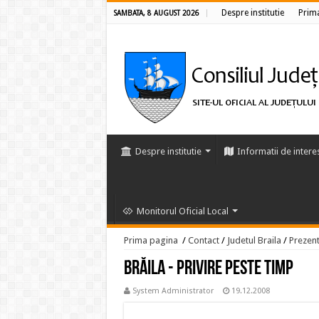
Despre institutie
Prim
SAMBATA, 8 AUGUST 2026
Despre institutie
Informatii de intere
Monitorul Oficial Local
Prima pagina
/
Contact
/
Judetul Braila
/
Prezent
Brăila - Privire peste timp
System Administrator
19.12.2008