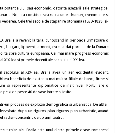
ta potentialului sau economic, datorita asezarii sale strategice.
narea Noua a constituit rascrucea unor drumuri, evenimente si
cu vederea. Cele trei secole de stapanire otomana (1539-1828) si-
9, Braila a revenit la tara, cunoscand in perioada urmatoare o
ii, bulgarii, lipovenii, armenii, evreii a dat portului de la Dunare
olita spre cultura europeana. Cel mai mare progress economic
al XIX-lea si primele decenii ale secolului al XX-lea.
l secolului al XIX-lea, Braila avea un aer eccidental evident,
rbea beneficia de existenta mai multor filiale de banci, firme si
cum si reprezentante diplomatice de inalt nivel. Portul are o
pe zi de peste 40 de vase intrate si iesite.
intr-un process de explozie demografica si urbanistica. De altfel,
 dezvoltate dupa un riguros plan riguros plan urbanistic, avand
l radiar-concentric de tip amfiteatru.
ecut chiar aici. Braila este unul dintre primele orase romanesti