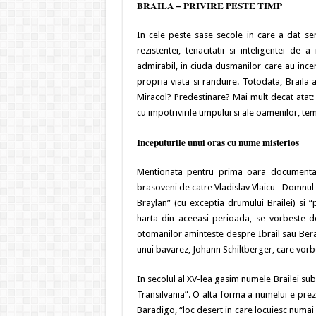
BRAILA – PRIVIRE PESTE TIMP
In cele peste sase secole in care a dat sen
rezistentei, tenacitatii si inteligentei de 
admirabil, in ciuda dusmanilor care au incerc
propria viata si randuire. Totodata, Braila a
Miracol? Predestinare? Mai mult decat atat:
cu impotrivirile timpului si ale oamenilor, te
Inceputurile unui oras cu nume misterios
Mentionata pentru prima oara documentar l
brasoveni de catre Vladislav Vlaicu –Domnul 
Braylan” (cu exceptia drumului Brailei) si 
harta din aceeasi perioada, se vorbeste de
otomanilor aminteste despre Ibrail sau Berail
unui bavarez, Johann Schiltberger, care vorb
In secolul al XV-lea gasim numele Brailei sub
Transilvania”. O alta forma a numelui e preze
Baradigo, “loc desert in care locuiesc numai 