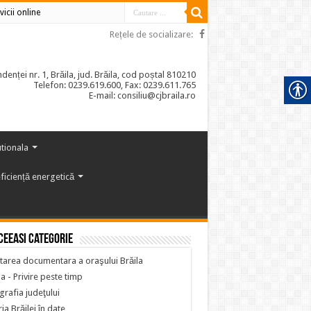
vicii online
Rețele de socializare:
enței nr. 1, Brăila, jud. Brăila, cod poștal 810210
Telefon: 0239.619.600, Fax: 0239.611.765
E-mail: consiliu@cjbraila.ro
utionala
ficiență energetică
ceeasi categorie
tarea documentara a oraşului Brăila
la - Privire peste timp
rafia judeţului
ria Brăilei în date