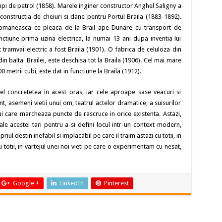
mpi de petrol (1858). Marele inginer constructor Anghel Saligny a
constructia de cheiuri si dane pentru Portul Braila (1883-1892).
romaneasca ce pleaca de la Brail ape Dunare cu transport de
nctiune prima uzina electrica, la numai 13 ani dupa inventia lui
tramvai electric a fost Braila (1901). O fabrica de celuloza din
din balta Brailei, este deschisa tot la Braila (1906). Cel mai mare
 metrii cubi, este dat in functiune la Braila (1912).
tfel concretetea in acest oras, iar cele aproape sase veacuri si
, asemeni vietii unui om, teatrul actelor dramatice, a suisurilor
ui care marcheaza puncte de rascruce in orice existenta. Astazi,
ale acestei tari pentru a-si defini locul intr-un context modern,
l destin inefabil si implacabil pe care il traim astazi cu totii, in
cu totii, in vartejul unei noi vieti pe care o experimentam cu nesat,
Google +
LinkedIn
Pinterest