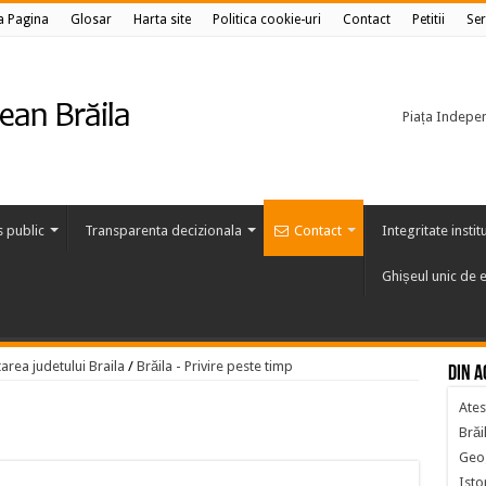
a Pagina
Glosar
Harta site
Politica cookie-uri
Contact
Petitii
Ser
Piața Independ
s public
Transparenta decizionala
Contact
Integritate instit
Ghișeul unic de e
area judetului Braila
/
Brăila - Privire peste timp
Din a
Ates
Brăi
Geog
Isto