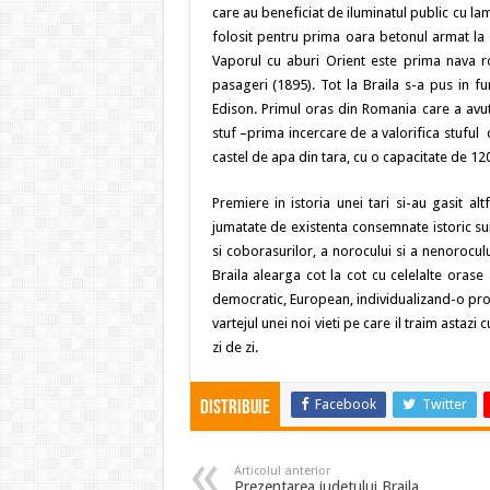
care au beneficiat de iluminatul public cu la
folosit pentru prima oara betonul armat la 
Vaporul cu aburi Orient este prima nava 
pasageri (1895). Tot la Braila s-a pus in fu
Edison. Primul oras din Romania care a avut 
stuf –prima incercare de a valorifica stuful 
castel de apa din tara, cu o capacitate de 1200
Premiere in istoria unei tari si-au gasit al
jumatate de existenta consemnate istoric sunt
si coborasurilor, a norocului si a nenorocul
Braila alearga cot la cot cu celelalte orase 
democratic, European, individualizand-o propriu
vartejul unei noi vieti pe care il traim astazi 
zi de zi.
Facebook
Twitter
Distribuie
Articolul anterior
Prezentarea judetului Braila