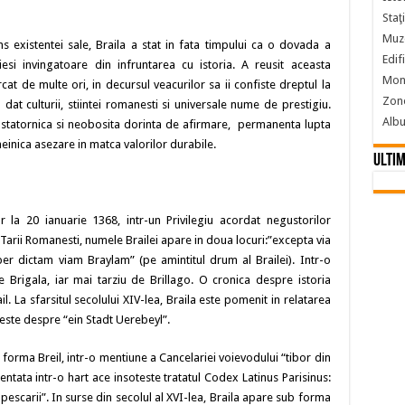
Staţ
Muze
s existentei sale, Braila a stat in fata timpului ca o dovada a
Edif
a iesi invingatoare din infruntarea cu istoria. A reusit aceasta
Monu
at de multe ori, in decursul veacurilor sa ii confiste dreptul la
Zon
 dat culturii, stiintei romanesti si universale nume de prestigiu.
Alb
 statornica si neobosita dorinta de afirmare, permanenta lupta
meinica asezare in matca valorilor durabile.
Ultim
a 20 ianuarie 1368, intr-un Privilegiu acordat negustorilor
Tarii Romanesti, numele Brailei apare in doua locuri:”excepta via
“per dictam viam Braylam” (pe amintitul drum al Brailei). Intr-o
 Brigala, iar mai tarziu de Brillago. O cronica despre istoria
. La sfarsitul secolului XIV-lea, Braila este pomenit in relatarea
este despre “ein Stadt Uerebeyl”.
 forma Breil, intr-o mentiune a Cancelariei voievodului “tibor din
ntata intr-o hart ace insoteste tratatul Codex Latinus Parisinus:
pescarii”. In surse din secolul al XVI-lea, Braila apare sub forma