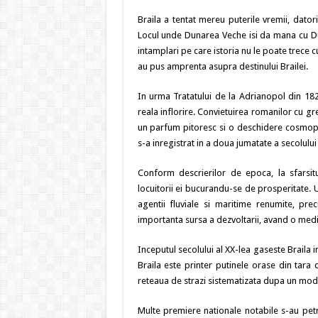
Braila a tentat mereu puterile vremii, datori
Locul unde Dunarea Veche isi da mana cu Du
intamplari pe care istoria nu le poate trece 
au pus amprenta asupra destinului Brailei.
In urma Tratatului de la Adrianopol din 182
reala inflorire. Convietuirea romanilor cu grec
un parfum pitoresc si o deschidere cosmop
s-a inregistrat in a doua jumatate a secolului 
Conform descrierilor de epoca, la sfarsitu
locuitorii ei bucurandu-se de prosperitate. U
agentii fluviale si maritime renumite, pre
importanta sursa a dezvoltarii, avand o medie 
Inceputul secolului al XX-lea gaseste Braila 
Braila este printer putinele orase din tara
reteaua de strazi sistematizata dupa un mode
Multe premiere nationale notabile s-au petr