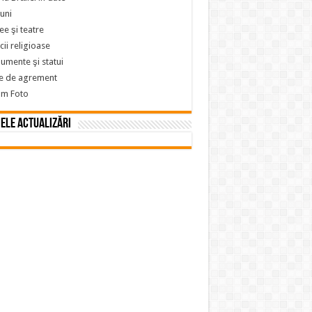
iuni
e şi teatre
icii religioase
mente şi statui
e de agrement
um Foto
ele actualizări