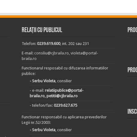
Relații cu publicul
Prog
Telefon:
0239.619.600
, int. 202 sau 231
E-mail:
consiliu@cjbraila.ro
,
violeta@portal-
braila.ro
Functionarul resposabil cu difuzarea informatiilor
Pro
publice:
- Serbu Violeta
, consilier
- e-mail:
relatiipublice@portal-
braila.ro, petitii@cjbraila.ro
- telefon/fax:
0239.627.675
Insc
Functionar responsabil cu aplicarea prevederilor
Legii nr.52/2003:
- Serbu Violeta
, consilier