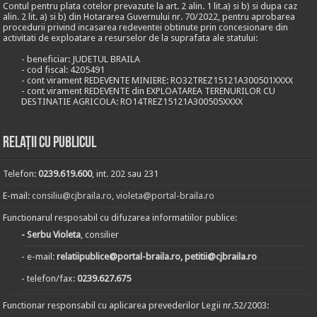
Contul pentru plata cotelor prevazute la art. 2 alin. 1 lit.a) si b) si dupa caz
alin. 2 lit. a) si b) din Hotararea Guvernului nr. 70/2022, pentru aprobarea
procedurii privind incasarea redeventei obtinute prin concesionare din
activitati de exploatare a resurselor de la suprafata ale statului:
- beneficiar: JUDETUL BRAILA
- cod fiscal: 4205491
- cont virament REDEVENTE MINIERE: RO32TREZ15121A300501XXXX
- cont virament REDEVENTE din EXPLOATAREA TERENURILOR CU
DESTINATIE AGRICOLA: RO14TREZ15121A300505XXXX
Relații cu publicul
Telefon:
0239.619.600
, int. 202 sau 231
E-mail:
consiliu@cjbraila.ro
,
violeta@portal-braila.ro
Functionarul resposabil cu difuzarea informatiilor publice:
- Serbu Violeta
, consilier
- e-mail:
relatiipublice@portal-braila.ro, petitii@cjbraila.ro
- telefon/fax:
0239.627.675
Functionar responsabil cu aplicarea prevederilor Legii nr.52/2003: