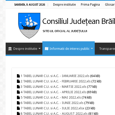
Despre institutie
Prima Pagina
Glosar
SAMBATA, 8 AUGUST 2026
Despre institutie
Informatii de interes public
Transparen
1 TABEL LUNAR C.U. si A.C. - IANUARIE 2022.xls
(64 kB)
2 TABEL LUNAR C.U. si A.C. - FEBRUARIE 2022.xls
(72 kB)
3 TABEL LUNAR C.U. si A.C. - MARTIE 2022.xls
(77 kB)
4 TABEL LUNAR C.U. si A.C. - APRILIE 2022.xls
(69 kB)
5 TABEL LUNAR C.U. si A.C. - MAI 2022.xls
(74 kB)
6 TABEL LUNAR C.U. si A.C. - IUNIE 2022.xls
(79 kB)
7 TABEL LUNAR C.U. si A.C. - IULIE 2022.xlsx
(23 kB)
8 TABEL LUNAR C.U. si A.C. - AUGUST 2022.xls
(81 kB)