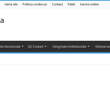
Harta site
Politica cookie-uri
Contact
Petitii
Servicii online
ta decizionala
Contact
Integritate institutionala
Ghișeul un