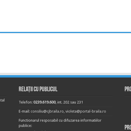
Relații cu publicul
Pr
tal
Telefon:
0239.619.600
, int. 202 sau 231
E-mail:
consiliu@cjbraila.ro
,
violeta@portal-braila.ro
Functionarul resposabil cu difuzarea informatiilor
publice:
Pr