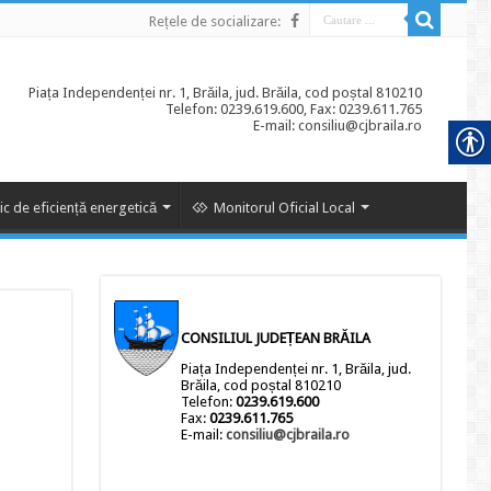
Rețele de socializare:
Piața Independenței nr. 1, Brăila, jud. Brăila, cod poștal 810210
Telefon: 0239.619.600, Fax: 0239.611.765
E-mail: consiliu@cjbraila.ro
ic de eficiență energetică
Monitorul Oficial Local
CONSILIUL JUDEȚEAN BRĂILA
Piața Independenței nr. 1, Brăila, jud.
Brăila, cod poștal 810210
Telefon:
0239.619.600
Fax:
0239.611.765
E-mail:
consiliu@cjbraila.ro