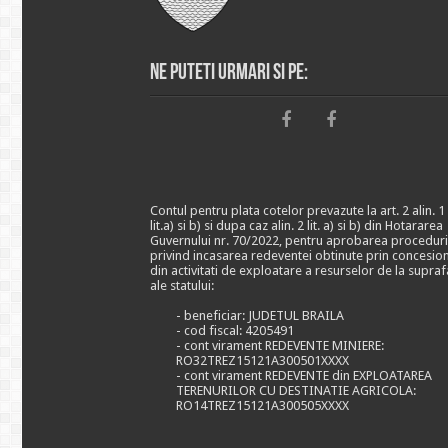
Ne puteti urmari si pe:
Contul pentru plata cotelor prevazute la art. 2 alin. 1
lit.a) si b) si dupa caz alin. 2 lit. a) si b) din Hotararea
Guvernului nr. 70/2022, pentru aprobarea proceduri
privind incasarea redeventei obtinute prin concesio
din activitati de exploatare a resurselor de la supraf
ale statului:
- beneficiar: JUDETUL BRAILA
- cod fiscal: 4205491
- cont virament REDEVENTE MINIERE:
RO32TREZ15121A300501XXXX
- cont virament REDEVENTE din EXPLOATAREA
TERENURILOR CU DESTINATIE AGRICOLA:
RO14TREZ15121A300505XXXX