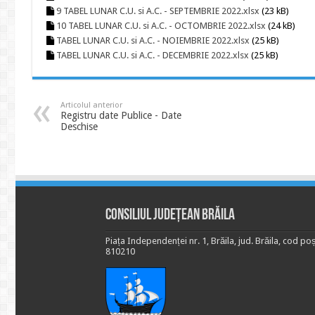
9 TABEL LUNAR C.U. si A.C. - SEPTEMBRIE 2022.xlsx
(23 kB)
10 TABEL LUNAR C.U. si A.C. - OCTOMBRIE 2022.xlsx
(24 kB)
TABEL LUNAR C.U. si A.C. - NOIEMBRIE 2022.xlsx
(25 kB)
TABEL LUNAR C.U. si A.C. - DECEMBRIE 2022.xlsx
(25 kB)
Articolul anterior
Registru date Publice - Date
Deschise
Consiliul Județean Brăila
Piața Independenței nr. 1, Brăila, jud. Brăila, cod poș
810210