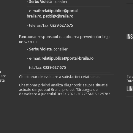
- Serbu Violeta
, consilier
- e-mail:
relatiipublice@portal-
braila.ro, petitii@cjbraila.ro
- telefon/fax:
0239.627.675
In
Functionar responsabil cu aplicarea prevederilor Legii
nr.52/2003:
- Serbu Violeta
, consilier
- e-mail:
relatiipublice@portal-braila.ro
- tel./fax:
0239.627.675
i
nare
Tel
Chestionar de evaluare a satisfactiei cetateanului
ata
Int
Chestionar privind analiza diagnostic asupra situatiei
Lin
actuale din judetul Braila, proiect "Strategia de
dezvoltare a Judetului Braila 2021-2027" SMIS 125782