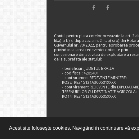
Contul pentru plata cotelor prevazute la art. 2 ali
lit.a) si b) si dupa caz alin. 2 lit. a) si b) din Hotar
Guvernului nr. 70/2022, pentru aprobarea proce
privind incasarea redeventei obtinute prin
concesionare din activitati de exploatare a resu
de la suprafata ale statului:
- beneficiar: JUDETUL BRAILA
- cod fiscal: 4205491
- cont virament REDEVENTE MINIERE:
RO32TREZ15121A300501XXXX
- cont virament REDEVENTE din EXPLOATAR
TERENURILOR CU DESTINATIE AGRICOLA:
RO14TREZ15121A300505XXXX
Acest site folosește cookies. Navigând în continuare vă expr
© CONSILIUL JUDETEAN BRAILA, 2026