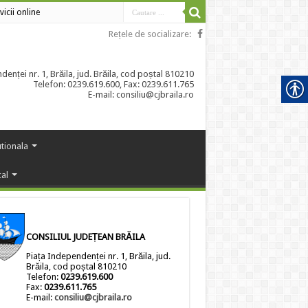
vicii online
Rețele de socializare:
enței nr. 1, Brăila, jud. Brăila, cod poștal 810210
Telefon: 0239.619.600, Fax: 0239.611.765
E-mail: consiliu@cjbraila.ro
utionala
cal
CONSILIUL JUDEȚEAN BRĂILA
Piața Independenței nr. 1, Brăila, jud.
Brăila, cod poștal 810210
Telefon:
0239.619.600
Fax:
0239.611.765
E-mail:
consiliu@cjbraila.ro