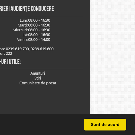
rieri audiențe conducere
Luni:
08:00 - 16:30
Marți:
08:00 - 16:30
Miercuri:
08:00 - 16:30
Joi:
08:00 - 16:30
Vineri:
08:00 - 14:00
on:
0239.619.700, 0239.619.600
ior:
222
-uri utile:
Anunturi
Stiri
Comunicate de presa
Sunt de acord