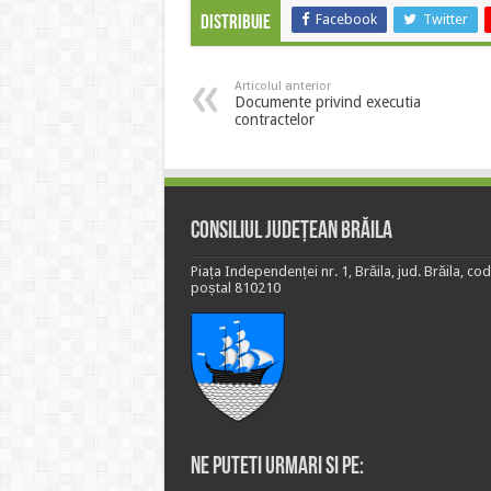
Facebook
Twitter
Distribuie
Articolul anterior
Documente privind executia
contractelor
Consiliul Județean Brăila
Piața Independenței nr. 1, Brăila, jud. Brăila, cod
poștal 810210
Ne puteti urmari si pe: