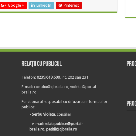
Google +
LinkedIn
Pinterest
Relații cu publicul
Prog
Telefon:
0239.619.600
, int. 202 sau 231
E-mail:
consiliu@cjbraila.ro
,
violeta@portal-
braila.ro
Functionarul resposabil cu difuzarea informatiilor
Pro
publice:
- Serbu Violeta
, consilier
- e-mail:
relatiipublice@portal-
braila.ro, petitii@cjbraila.ro