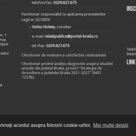
- telefon/fax:
0239.627.675
Insc
Functionar responsabil cu aplicarea prevederilor
Legii nr.52/2003:
- Serbu Violeta
, consilier
n. 1
- e-mail:
relatiipublice@portal-braila.ro
area
durii
- tel./fax:
0239.627.675
Telef
rselor
Inter
Chestionar de evaluare a satisfactiei cetateanului
Link
Chestionar privind analiza diagnostic asupra situatiei
actuale din judetul Braila, proiect "Strategia de
dezvoltare a Judetului Braila 2021-2027" SMIS
125782
EA
imați acordul asupra folosirii cookie-urilor.
Mai multe detalii