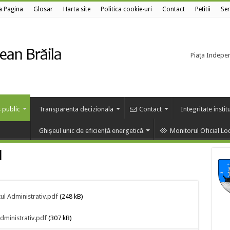
a Pagina
Glosar
Harta site
Politica cookie-uri
Contact
Petitii
Ser
Piața Independ
 public
Transparenta decizionala
Contact
Integritate instit
Ghișeul unic de eficiență energetică
Monitorul Oficial Lo
1
ul Administrativ.pdf
(248 kB)
Administrativ.pdf
(307 kB)