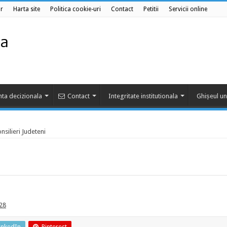
r
Harta site
Politica cookie-uri
Contact
Petitii
Servicii online
ta decizionala
Contact
Integritate institutionala
Ghișeul un
nsilieri Judeteni
028
inkedIn
Pinterest