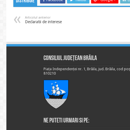
Distribuie
Articolul anterior
Declaratii de interese
Consiliul Județean Brăila
Piața Independenței nr. 1, Brăila, jud. Brăila, cod poș
810210
Ne puteti urmari si pe: