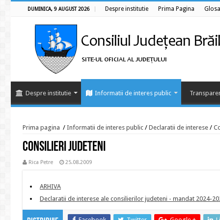
Despre institutie
Prima Pagina
Glosa
DUMINICA, 9 AUGUST 2026
Despre institutie
Informatii de interes public
Transparen
Prima pagina
/
Informatii de interes public
/
Declaratii de interese
/
Co
Consilieri Judeteni
Rica Petre
25.08.2009
ARHIVA
Declaratii de interese ale consilierilor judeteni - mandat 2024-2
Facebook
Twitter
Google +
L