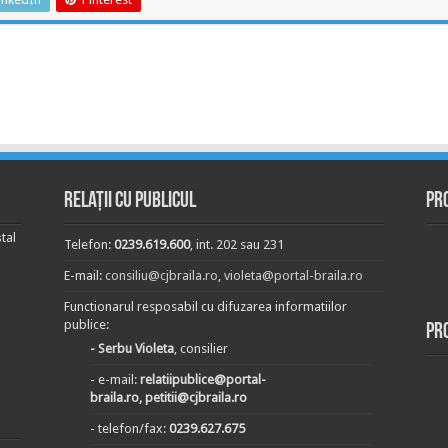
Relații cu publicul
Pr
tal
Telefon:
0239.619.600
, int. 202 sau 231
E-mail:
consiliu@cjbraila.ro
,
violeta@portal-braila.ro
Functionarul resposabil cu difuzarea informatiilor
publice:
Pr
- Serbu Violeta
, consilier
- e-mail:
relatiipublice@portal-
braila.ro, petitii@cjbraila.ro
- telefon/fax:
0239.627.675