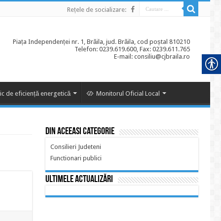
Rețele de socializare:
Piața Independenței nr. 1, Brăila, jud. Brăila, cod poștal 810210
Telefon: 0239.619.600, Fax: 0239.611.765
E-mail: consiliu@cjbraila.ro
ic de eficiență energetică
Monitorul Oficial Local
Din aceeasi categorie
Consilieri Judeteni
Functionari publici
Ultimele actualizări