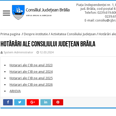
Piața Independenței nr. 1, 
jud. Brăila, cod poștal 
Telefon: 0239.619.600
0239.6
E-mail: consiliu@cjbra
Prima pagina
/
Despre institutie
/
Activitatea Consiliului Judeţean
/
Hotărâri ale
Hotărâri ale Consiliului Judeţean Brăila
System Administrator
12.03.2024
Hotarari ale CJB pe anul 2023
Hotarari ale CJB pe anul 2024
Hotarari ale CJB pe anul 2025
Hotarari ale CJB pe anul 2026
ARHIVA