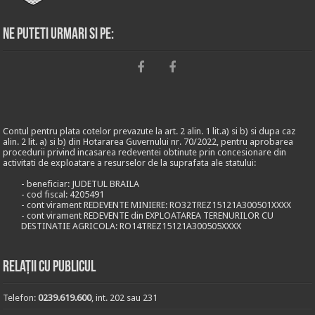
Ne puteti urmari si pe:
Contul pentru plata cotelor prevazute la art. 2 alin. 1 lit.a) si b) si dupa caz
alin. 2 lit. a) si b) din Hotararea Guvernului nr. 70/2022, pentru aprobarea
procedurii privind incasarea redeventei obtinute prin concesionare din
activitati de exploatare a resurselor de la suprafata ale statului:
- beneficiar: JUDETUL BRAILA
- cod fiscal: 4205491
- cont virament REDEVENTE MINIERE: RO32TREZ15121A300501XXXX
- cont virament REDEVENTE din EXPLOATAREA TERENURILOR CU
DESTINATIE AGRICOLA: RO14TREZ15121A300505XXXX
Relații cu publicul
Telefon:
0239.619.600
, int. 202 sau 231