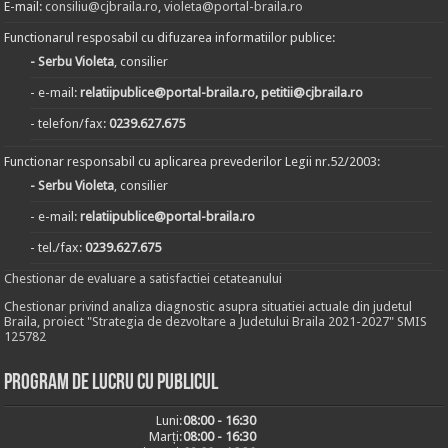
E-mail:
consiliu@cjbraila.ro
,
violeta@portal-braila.ro
Functionarul resposabil cu difuzarea informatiilor publice:
- Serbu Violeta
, consilier
- e-mail:
relatiipublice@portal-braila.ro, petitii@cjbraila.ro
- telefon/fax:
0239.627.675
Functionar responsabil cu aplicarea prevederilor Legii nr.52/2003:
- Serbu Violeta
, consilier
- e-mail:
relatiipublice@portal-braila.ro
- tel./fax:
0239.627.675
Chestionar de evaluare a satisfactiei cetateanului
Chestionar privind analiza diagnostic asupra situatiei actuale din judetul
Braila, proiect "Strategia de dezvoltare a Judetului Braila 2021-2027" SMIS
125782
Program de lucru cu publicul
Luni:
08:00 - 16:30
Marți:
08:00 - 16:30