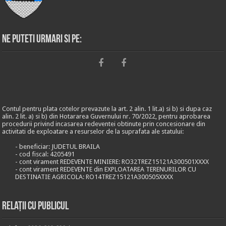
Ne puteti urmari si pe:
Contul pentru plata cotelor prevazute la art. 2 alin. 1 lit.a) si b) si dupa caz
alin. 2 lit. a) si b) din Hotararea Guvernului nr. 70/2022, pentru aprobarea
procedurii privind incasarea redeventei obtinute prin concesionare din
activitati de exploatare a resurselor de la suprafata ale statului:
- beneficiar: JUDETUL BRAILA
- cod fiscal: 4205491
- cont virament REDEVENTE MINIERE: RO32TREZ15121A300501XXXX
- cont virament REDEVENTE din EXPLOATAREA TERENURILOR CU
DESTINATIE AGRICOLA: RO14TREZ15121A300505XXXX
Relații cu publicul