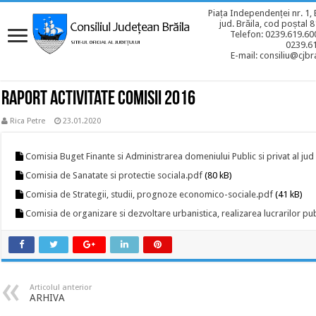
Piața Independenței nr. 1, 
jud. Brăila, cod poștal 
Telefon: 0239.619.600
0239.6
E-mail: consiliu@cjbra
Raport activitate comisii 2016
Rica Petre
23.01.2020
Comisia Buget Finante si Administrarea domeniului Public si privat al jud
Comisia de Sanatate si protectie sociala.pdf
(80 kB)
Comisia de Strategii, studii, prognoze economico-sociale.pdf
(41 kB)
Comisia de organizare si dezvoltare urbanistica, realizarea lucrarilor pub
Articolul anterior
ARHIVA