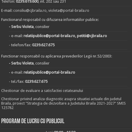
Telefon:
0239.619.600
, int. 202 sau 231
E-mail:
consiliu@cjbraila.ro
,
violeta@portal-braila.ro
Functionarul resposabil cu difuzarea informatiilor publice:
- Serbu Violeta
, consilier
- e-mail:
relatiipublice@portal-braila.ro, petitii@cjbraila.ro
- telefon/fax:
0239.627.675
Functionar responsabil cu aplicarea prevederilor Legii nr.52/2003:
- Serbu Violeta
, consilier
- e-mail:
relatiipublice@portal-braila.ro
- tel./fax:
0239.627.675
Chestionar de evaluare a satisfactiei cetateanului
Chestionar privind analiza diagnostic asupra situatiei actuale din judetul
Braila, proiect "Strategia de dezvoltare a Judetului Braila 2021-2027" SMIS
125782
Program de lucru cu publicul