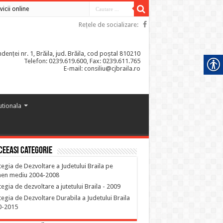
vicii online
Rețele de socializare:
enței nr. 1, Brăila, jud. Brăila, cod poștal 810210
Telefon: 0239.619.600, Fax: 0239.611.765
E-mail: consiliu@cjbraila.ro
tutionala
ceeasi categorie
tegia de Dezvoltare a Judetului Braila pe
men mediu 2004-2008
tegia de dezvoltare a jutetului Braila - 2009
tegia de Dezvoltare Durabila a Judetului Braila
0-2015