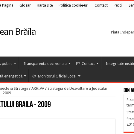
a Pagina
Glosar
Harta site
Politica cookie-uri
Contact
Petitii
Ser
Piața Independ
s public
Transparenta decizionala
Contact
Integritate insti
nță energetică
Monitorul Oficial Local
ecte si Strategii
/
ARHIVA
/
Strategia de Dezvoltare a Judetului
Din a
 - 2009
Stra
tului Braila - 2009
ter
Stra
Stra
201