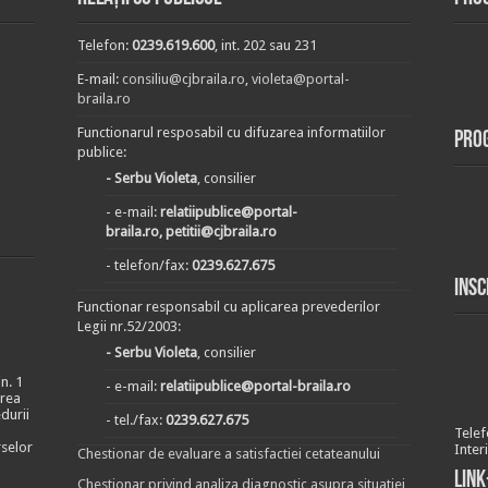
Telefon:
0239.619.600
, int. 202 sau 231
E-mail:
consiliu@cjbraila.ro
,
violeta@portal-
braila.ro
Functionarul resposabil cu difuzarea informatiilor
Pro
publice:
- Serbu Violeta
, consilier
- e-mail:
relatiipublice@portal-
braila.ro, petitii@cjbraila.ro
- telefon/fax:
0239.627.675
Insc
Functionar responsabil cu aplicarea prevederilor
Legii nr.52/2003:
- Serbu Violeta
, consilier
n. 1
- e-mail:
relatiipublice@portal-braila.ro
area
durii
- tel./fax:
0239.627.675
Telef
rselor
Inter
Chestionar de evaluare a satisfactiei cetateanului
Link
Chestionar privind analiza diagnostic asupra situatiei