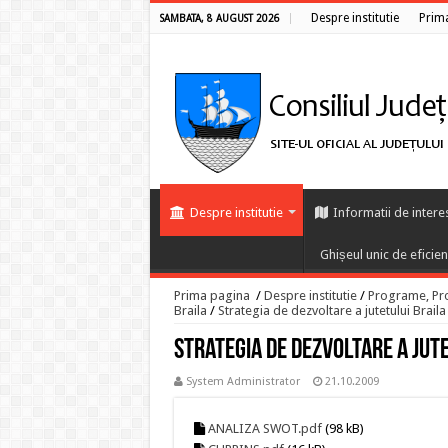
Despre institutie
Prim
SAMBATA, 8 AUGUST 2026
Despre institutie
Informatii de intere
Ghișeul unic de eficie
Prima pagina
/
Despre institutie
/
Programe, Proi
Braila
/
Strategia de dezvoltare a jutetului Braila
Strategia de dezvoltare a jute
System Administrator
21.10.2009
ANALIZA SWOT.pdf
(98 kB)