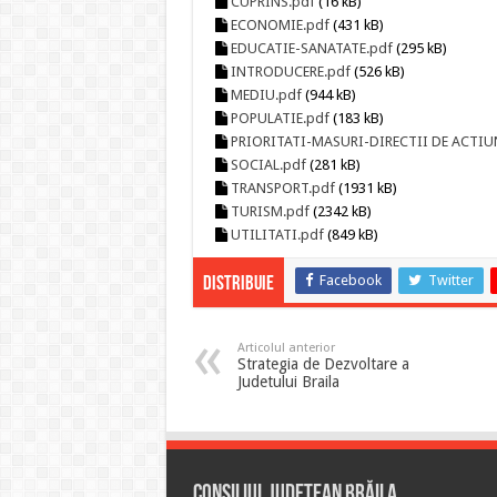
CUPRINS.pdf
(16 kB)
ECONOMIE.pdf
(431 kB)
EDUCATIE-SANATATE.pdf
(295 kB)
INTRODUCERE.pdf
(526 kB)
MEDIU.pdf
(944 kB)
POPULATIE.pdf
(183 kB)
PRIORITATI-MASURI-DIRECTII DE ACTIU
SOCIAL.pdf
(281 kB)
TRANSPORT.pdf
(1931 kB)
TURISM.pdf
(2342 kB)
UTILITATI.pdf
(849 kB)
Facebook
Twitter
Distribuie
Articolul anterior
Strategia de Dezvoltare a
Judetului Braila
Consiliul Județean Brăila