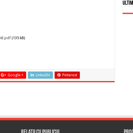
Ultim
NE.pdf
(135 kB)
Google +
LinkedIn
Pinterest
Relații cu publicul
Prog