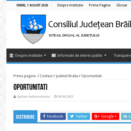
Despre institutie
Prima Pagina
Glosar
VINERI, 7 AUGUST 2026
Despre institutie
Informatii de interes public
Transpare
Prima pagina
/
Contact
/
Judetul Braila
/
Oportunitati
Oportunitati
System Administrator
04.04.2023
Facebook
Twitter
Google +
L
Distribuie