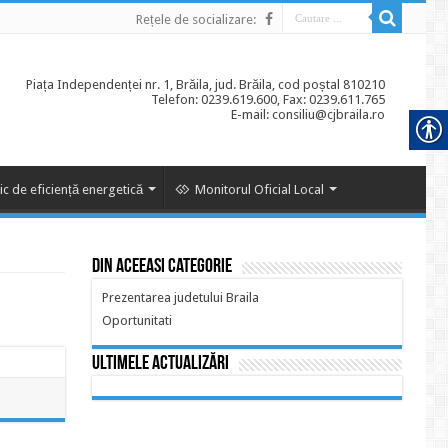
Rețele de socializare:
Piața Independenței nr. 1, Brăila, jud. Brăila, cod poștal 810210
Telefon: 0239.619.600, Fax: 0239.611.765
E-mail: consiliu@cjbraila.ro
ic de eficiență energetică
Monitorul Oficial Local
Din aceeasi categorie
Prezentarea judetului Braila
Oportunitati
Ultimele actualizări