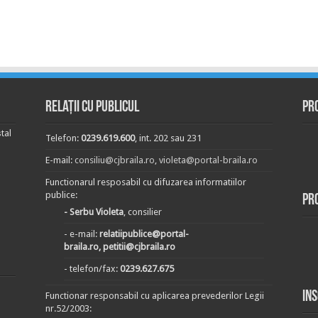
Relații cu publicul
Pr
tal
Telefon:
0239.619.600
, int. 202 sau 231
E-mail:
consiliu@cjbraila.ro
,
violeta@portal-braila.ro
Functionarul resposabil cu difuzarea informatiilor
publice:
Pr
- Serbu Violeta
, consilier
- e-mail:
relatiipublice@portal-
braila.ro, petitii@cjbraila.ro
- telefon/fax:
0239.627.675
In
Functionar responsabil cu aplicarea prevederilor Legii
nr.52/2003: