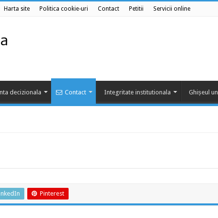
Harta site
Politica cookie-uri
Contact
Petitii
Servicii online
nta decizionala
Contact
Integritate institutionala
Ghișeul un
inkedIn
Pinterest