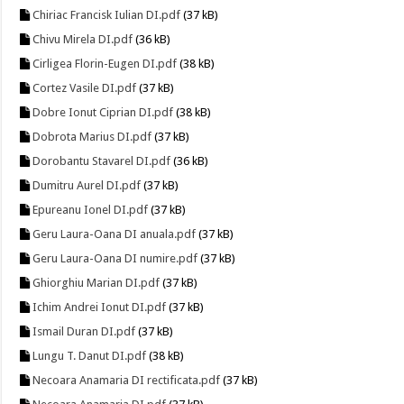
Chiriac Francisk Iulian DI.pdf
(37 kB)
Chivu Mirela DI.pdf
(36 kB)
Cirligea Florin-Eugen DI.pdf
(38 kB)
Cortez Vasile DI.pdf
(37 kB)
Dobre Ionut Ciprian DI.pdf
(38 kB)
Dobrota Marius DI.pdf
(37 kB)
Dorobantu Stavarel DI.pdf
(36 kB)
Dumitru Aurel DI.pdf
(37 kB)
Epureanu Ionel DI.pdf
(37 kB)
Geru Laura-Oana DI anuala.pdf
(37 kB)
Geru Laura-Oana DI numire.pdf
(37 kB)
Ghiorghiu Marian DI.pdf
(37 kB)
Ichim Andrei Ionut DI.pdf
(37 kB)
Ismail Duran DI.pdf
(37 kB)
Lungu T. Danut DI.pdf
(38 kB)
Necoara Anamaria DI rectificata.pdf
(37 kB)