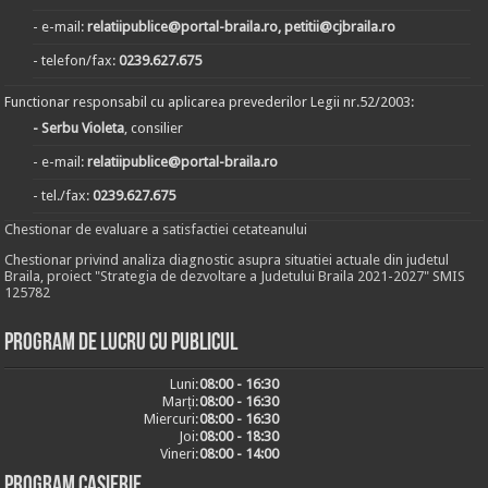
- e-mail:
relatiipublice@portal-braila.ro, petitii@cjbraila.ro
- telefon/fax:
0239.627.675
Functionar responsabil cu aplicarea prevederilor Legii nr.52/2003:
- Serbu Violeta
, consilier
- e-mail:
relatiipublice@portal-braila.ro
- tel./fax:
0239.627.675
Chestionar de evaluare a satisfactiei cetateanului
Chestionar privind analiza diagnostic asupra situatiei actuale din judetul
Braila, proiect "Strategia de dezvoltare a Judetului Braila 2021-2027" SMIS
125782
Program de lucru cu publicul
Luni:
08:00 - 16:30
Marți:
08:00 - 16:30
Miercuri:
08:00 - 16:30
Joi:
08:00 - 18:30
Vineri:
08:00 - 14:00
Program casierie