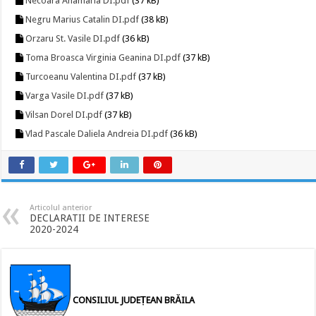
Necoara Anamaria DI.pdf
(37 kB)
Negru Marius Catalin DI.pdf
(38 kB)
Orzaru St. Vasile DI.pdf
(36 kB)
Toma Broasca Virginia Geanina DI.pdf
(37 kB)
Turcoeanu Valentina DI.pdf
(37 kB)
Varga Vasile DI.pdf
(37 kB)
Vilsan Dorel DI.pdf
(37 kB)
Vlad Pascale Daliela Andreia DI.pdf
(36 kB)
Articolul anterior
DECLARATII DE INTERESE
2020-2024
CONSILIUL JUDEȚEAN BRĂILA