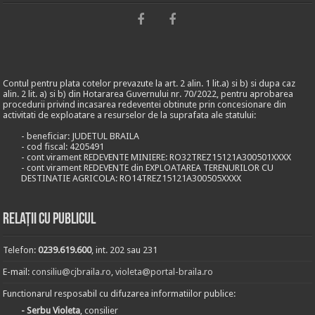
Contul pentru plata cotelor prevazute la art. 2 alin. 1 lit.a) si b) si dupa caz
alin. 2 lit. a) si b) din Hotararea Guvernului nr. 70/2022, pentru aprobarea
procedurii privind incasarea redeventei obtinute prin concesionare din
activitati de exploatare a resurselor de la suprafata ale statului:
- beneficiar: JUDETUL BRAILA
- cod fiscal: 4205491
- cont virament REDEVENTE MINIERE: RO32TREZ15121A300501XXXX
- cont virament REDEVENTE din EXPLOATAREA TERENURILOR CU
DESTINATIE AGRICOLA: RO14TREZ15121A300505XXXX
Relații cu publicul
Telefon:
0239.619.600
, int. 202 sau 231
E-mail:
consiliu@cjbraila.ro
,
violeta@portal-braila.ro
Functionarul resposabil cu difuzarea informatiilor publice:
- Serbu Violeta
, consilier