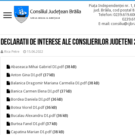
Piața Independenței nr. 1, 
jud. Brăila, cod poștal 
Telefon: 0239.619.600
0239.6
E-mail: consiliu@cjbra
Declaratii de interese ale consilierilor judeteni
Rica Petre
15.06.2022
Abaseaca Mihai Gabriel DI.pdf
(38 kB)
Anton Gina DI.pdf
(37 kB)
Balanica Dragomir Mariana Carmelia DI.pdf
(38 kB)
Banica Carmen Elena DI.pdf
(37 kB)
Bordea Daniela DI.pdf
(36 kB)
Botea Viorel DI.pdf
(36 kB)
Bucalau Alexandru DI.pdf
(36 kB)
Burtea Fanel DI.pdf
(37 kB)
Capatina Marian DI.pdf
(38 kB)