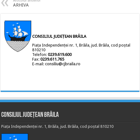
Articolul anterior
ARHIVA
CONSILIUL JUDEȚEAN BRĂILA
Piața Independenței nr. 1, Brăila, jud. Brăila, cod poștal
810210
Telefon:
0239.619.600
Fax:
0239.611.765
E-mail:
consiliu@cjbraila.ro
Consiliul Județean Brăila
Piața Independenței nr. 1, Brăila, jud. Brăila, cod poștal 810210