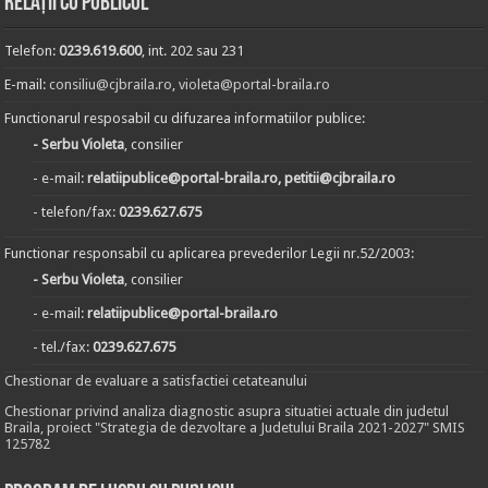
Relații cu publicul
Telefon:
0239.619.600
, int. 202 sau 231
E-mail:
consiliu@cjbraila.ro
,
violeta@portal-braila.ro
Functionarul resposabil cu difuzarea informatiilor publice:
- Serbu Violeta
, consilier
- e-mail:
relatiipublice@portal-braila.ro, petitii@cjbraila.ro
- telefon/fax:
0239.627.675
Functionar responsabil cu aplicarea prevederilor Legii nr.52/2003:
- Serbu Violeta
, consilier
- e-mail:
relatiipublice@portal-braila.ro
- tel./fax:
0239.627.675
Chestionar de evaluare a satisfactiei cetateanului
Chestionar privind analiza diagnostic asupra situatiei actuale din judetul
Braila, proiect "Strategia de dezvoltare a Judetului Braila 2021-2027" SMIS
125782