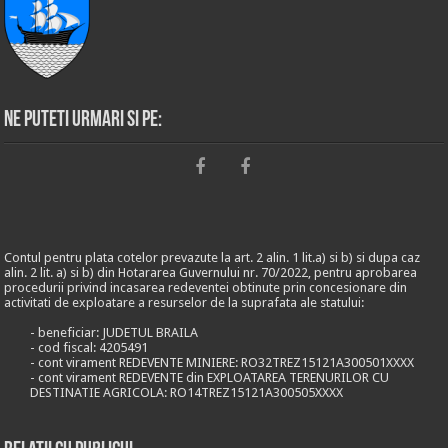
Ne puteti urmari si pe:
Contul pentru plata cotelor prevazute la art. 2 alin. 1 lit.a) si b) si dupa caz
alin. 2 lit. a) si b) din Hotararea Guvernului nr. 70/2022, pentru aprobarea
procedurii privind incasarea redeventei obtinute prin concesionare din
activitati de exploatare a resurselor de la suprafata ale statului:
- beneficiar: JUDETUL BRAILA
- cod fiscal: 4205491
- cont virament REDEVENTE MINIERE: RO32TREZ15121A300501XXXX
- cont virament REDEVENTE din EXPLOATAREA TERENURILOR CU
DESTINATIE AGRICOLA: RO14TREZ15121A300505XXXX