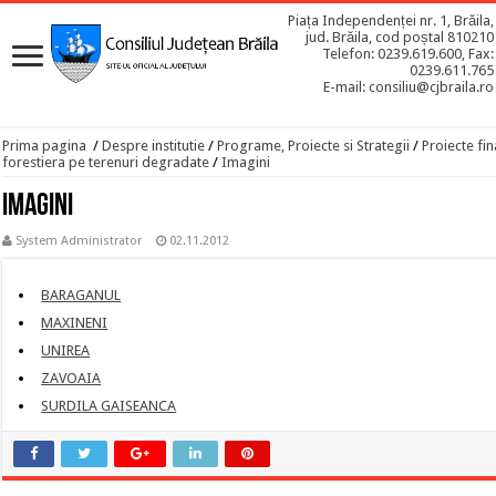
Piața Independenței nr. 1, Brăila,
jud. Brăila, cod poștal 810210
Telefon: 0239.619.600, Fax:
0239.611.765
E-mail: consiliu@cjbraila.ro
Prima pagina
/
Despre institutie
/
Programe, Proiecte si Strategii
/
Proiecte fin
forestiera pe terenuri degradate
/
Imagini
Imagini
System Administrator
02.11.2012
BARAGANUL
MAXINENI
UNIREA
ZAVOAIA
SURDILA GAISEANCA