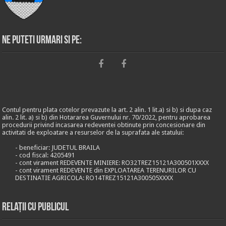
Ne puteti urmari si pe:
Contul pentru plata cotelor prevazute la art. 2 alin. 1 lit.a) si b) si dupa caz
alin. 2 lit. a) si b) din Hotararea Guvernului nr. 70/2022, pentru aprobarea
procedurii privind incasarea redeventei obtinute prin concesionare din
activitati de exploatare a resurselor de la suprafata ale statului:
- beneficiar: JUDETUL BRAILA
- cod fiscal: 4205491
- cont virament REDEVENTE MINIERE: RO32TREZ15121A300501XXXX
- cont virament REDEVENTE din EXPLOATAREA TERENURILOR CU
DESTINATIE AGRICOLA: RO14TREZ15121A300505XXXX
Relații cu publicul