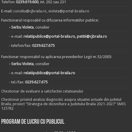
Telefon:
0239.619.600
, int. 202 sau 231
E-mail:
consiliu@cjbraila.ro
,
violeta@portal-braila.ro
Functionarul resposabil cu difuzarea informatiilor publice:
- Serbu Violeta
, consilier
- e-mail:
relatiipublice@portal-braila.ro, petitii@cjbraila.ro
- telefon/fax:
0239.627.675
Functionar responsabil cu aplicarea prevederilor Legii nr.52/2003:
- Serbu Violeta
, consilier
- e-mail:
relatiipublice@portal-braila.ro
- tel./fax:
0239.627.675
Chestionar de evaluare a satisfactiei cetateanului
Chestionar privind analiza diagnostic asupra situatiei actuale din judetul
Braila, proiect "Strategia de dezvoltare a Judetului Braila 2021-2027" SMIS
125782
Program de lucru cu publicul