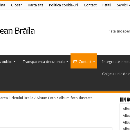
ina
Glosar
Harta site
Politica cookie-uri
Contact
Petitii
Servicii
Piața Independ
s public
Transparenta decizionala
Contact
Integritate instit
Ghișeul unic de e
area judetului Braila
/
Album Foto
/
Album foto Ilustrate
Din a
Albu
Albu
Albu
Albu