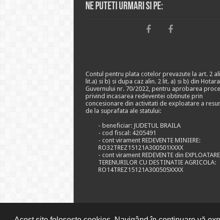
Ne puteti urmari si pe:
Contul pentru plata cotelor prevazute la art. 2 ali
lit.a) si b) si dupa caz alin. 2 lit. a) si b) din Hotar
Guvernului nr. 70/2022, pentru aprobarea proce
privind incasarea redeventei obtinute prin
concesionare din activitati de exploatare a resu
de la suprafata ale statului:
- beneficiar: JUDETUL BRAILA
- cod fiscal: 4205491
- cont virament REDEVENTE MINIERE:
RO32TREZ15121A300501XXXX
- cont virament REDEVENTE din EXPLOATAR
TERENURILOR CU DESTINATIE AGRICOLA:
RO14TREZ15121A300505XXXX
Acest site folosește cookies. Navigând în continuare vă expr