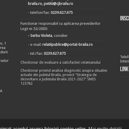
braila.ro, petitii@cjbraila.ro
- telefon/fax:
0239.627.675
Insc
Functionar responsabil cu aplicarea prevederilor
Legii nr.52/2003:
- Serbu Violeta
, consilier
n. 1
- e-mail:
relatiipublice@portal-braila.ro
area
durii
- tel./fax:
0239.627.675
Telef
rselor
Inter
Chestionar de evaluare a satisfactiei cetateanului
Link
Chestionar privind analiza diagnostic asupra situatiei
actuale din judetul Braila, proiect "Strategia de
dezvoltare a Judetului Braila 2021-2027" SMIS
125782
EA
imați acordul asupra folosirii cookie-urilor.
Mai multe detalii