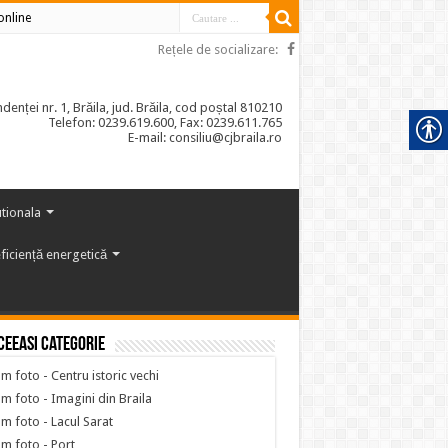
 online
Rețele de socializare:
enței nr. 1, Brăila, jud. Brăila, cod poștal 810210
Telefon: 0239.619.600, Fax: 0239.611.765
E-mail: consiliu@cjbraila.ro
utionala
ficiență energetică
ceeasi categorie
m foto - Centru istoric vechi
m foto - Imagini din Braila
m foto - Lacul Sarat
m foto - Port