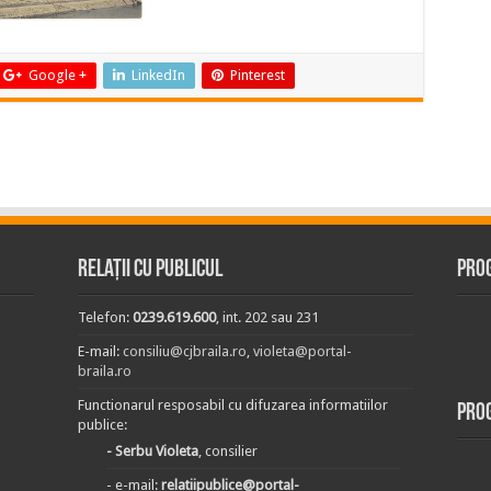
Google +
LinkedIn
Pinterest
Relații cu publicul
Prog
Telefon:
0239.619.600
, int. 202 sau 231
E-mail:
consiliu@cjbraila.ro
,
violeta@portal-
braila.ro
Functionarul resposabil cu difuzarea informatiilor
Pro
publice:
- Serbu Violeta
, consilier
- e-mail:
relatiipublice@portal-