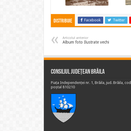
Facebook
Twitter
Distribuie
Articolul anterior
Album foto Ilustrate vechi
Consiliul Județean Brăila
Piața Independenței nr. 1, Brăila, jud. Brăila, cod
poștal 810210