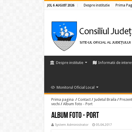
Despre institutie
Prima Pag
JOI, 6 AUGUST 2026
Despre institutie
Informatii de intere
Monitorul Oficial Local
Prima pagina
/
Contact
/
Judetul Braila
/
Prezent
vechi
/
Album foto - Port
Album foto - Port
System Administrator
05.04.2017