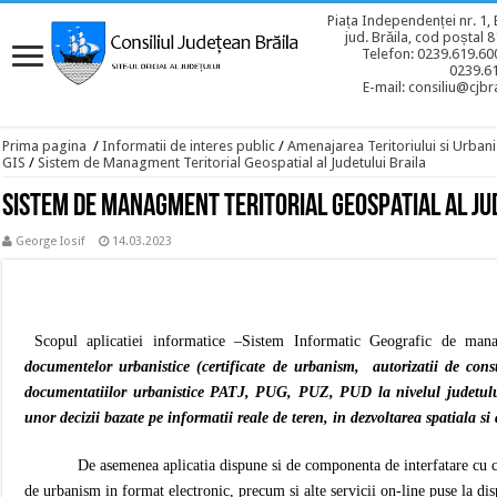
Piața Independenței nr. 1, 
jud. Brăila, cod poștal 
Telefon: 0239.619.600
0239.6
E-mail: consiliu@cjbra
Prima pagina
/
Informatii de interes public
/
Amenajarea Teritoriului si Urban
GIS
/
Sistem de Managment Teritorial Geospatial al Judetului Braila
Sistem de Managment Teritorial Geospatial al Ju
George Iosif
14.03.2023
Scopul aplicatiei informatice –Sistem Informatic Geografic de mana
documentelor urbanistice (certificate de urbanism, autorizatii de const
documentatiilor urbanistice PATJ, PUG, PUZ, PUD la nivelul judetului)
unor decizii bazate pe informatii reale de teren, in dezvoltarea spatiala si
De asemenea aplicatia dispune si de componenta de interfatare cu cetaten
de urbanism in format electronic, precum si alte servicii on-line puse la disp