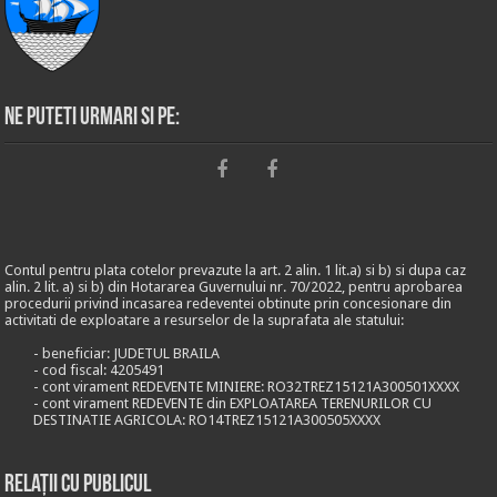
Ne puteti urmari si pe:
Contul pentru plata cotelor prevazute la art. 2 alin. 1 lit.a) si b) si dupa caz
alin. 2 lit. a) si b) din Hotararea Guvernului nr. 70/2022, pentru aprobarea
procedurii privind incasarea redeventei obtinute prin concesionare din
activitati de exploatare a resurselor de la suprafata ale statului:
- beneficiar: JUDETUL BRAILA
- cod fiscal: 4205491
- cont virament REDEVENTE MINIERE: RO32TREZ15121A300501XXXX
- cont virament REDEVENTE din EXPLOATAREA TERENURILOR CU
DESTINATIE AGRICOLA: RO14TREZ15121A300505XXXX
Relații cu publicul