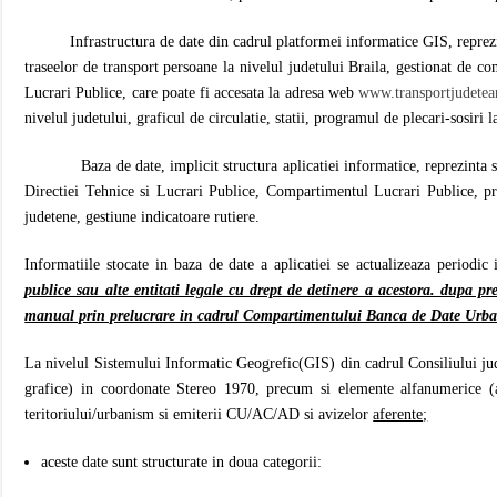
Infrastructura de date din cadrul platformei informatice GIS, reprezinta
traseelor de transport persoane la nivelul judetului Braila, gestionat de c
Lucrari Publice, care poate fi accesata la adresa web
www.transportjudetean
nivelul judetului, graficul de circulatie, statii, programul de plecari-sosiri la
Baza de date, implicit structura aplicatiei informatice, reprezinta sup
Directiei Tehnice si Lucrari Publice, Compartimentul Lucrari Publice, priv
judetene, gestiune indicatoare rutiere.
Informatiile stocate in baza de date a aplicatiei se actualizeaza periodic 
publice sau alte entitati legale cu drept de detinere a acestora. dupa p
manual prin prelucrare in cadrul Compartimentului Banca de Date Urba
La nivelul Sistemului Informatic Geogrefic(GIS) din cadrul Consiliului jud
grafice) in coordonate Stereo 1970, precum si elemente alfanumerice (at
teritoriului/urbanism si emiterii CU/AC/AD si avizelor
aferente;
aceste date sunt structurate in doua categorii: