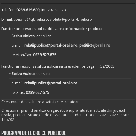
Telefon:
0239.619.600
, int. 202 sau 231
E-mail:
consiliu@cjbraila.ro
,
violeta@portal-braila.ro
Functionarul resposabil cu difuzarea informatiilor publice:
- Serbu Violeta
, consilier
- e-mail:
relatiipublice@portal-braila.ro, petitii@cjbraila.ro
- telefon/fax:
0239.627.675
Functionar responsabil cu aplicarea prevederilor Legii nr.52/2003:
- Serbu Violeta
, consilier
- e-mail:
relatiipublice@portal-braila.ro
- tel./fax:
0239.627.675
Chestionar de evaluare a satisfactiei cetateanului
Chestionar privind analiza diagnostic asupra situatiei actuale din judetul
Braila, proiect "Strategia de dezvoltare a Judetului Braila 2021-2027" SMIS
125782
Program de lucru cu publicul