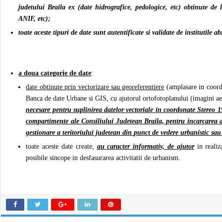
judetului Braila ex (date hidrografice, pedologice, etc) obtinute de
ANIF, etc);
toate aceste tipuri de date sunt autentificate si validate de institutile 
a doua categorie de date
:
date obtinute prin vectorizare sau georeferentiere
(amplasare in coordo
Banca de date Urbane si GIS, cu ajutorul ortofotoplanului (imagini aeri
necesare pentru suplinirea datelor vectoriale in coordonate Stereo 197
compartimente ale Consiliului Judetean Braila, pentru incarcarea ace
gestionare a teritoriului judetean din punct de vedere urbanistic sa
toate aceste date create,
au caracter informativ, de ajutor
in realiz
posibile sincope in desfasurarea activitatii de urbanism.