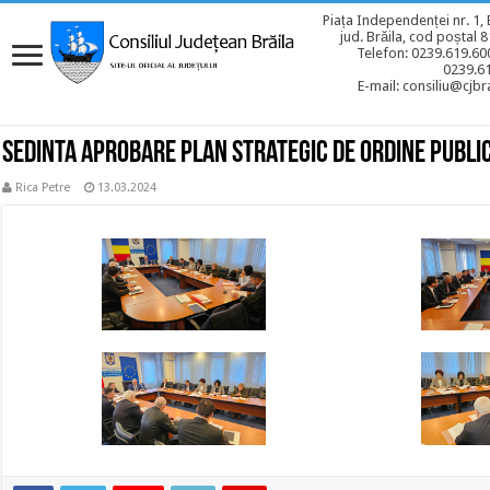
Piața Independenței nr. 1, 
jud. Brăila, cod poștal 
Telefon: 0239.619.600
0239.6
E-mail: consiliu@cjbra
Sedinta aprobare Plan Strategic de Ordine Publi
Rica Petre
13.03.2024