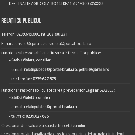
DESTINATIE AGRICOLA: RO14TREZ15121A300505XXXX
Relații cu publicul
Telefon:
0239.619.600
, int. 202 sau 231
E-mail:
consiliu@cjbraila.ro
,
violeta@portal-braila.ro
Functionarul resposabil cu difuzarea informatiilor publice:
- Serbu Violeta
, consilier
- e-mail:
relatiipublice@portal-braila.ro, petitii@cjbraila.ro
- telefon/fax:
0239.627.675
Functionar responsabil cu aplicarea prevederilor Legii nr.52/2003:
- Serbu Violeta
, consilier
- e-mail:
relatiipublice@portal-braila.ro
- tel./fax:
0239.627.675
Chestionar de evaluare a satisfactiei cetateanului
Chestionar privind analiza diagnostic asupra situatiei actuale din judetul