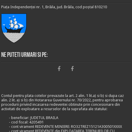
Piața Independenței nr. 1, Brăila, jud. Brăila, cod poștal 810210
Ne puteti urmari si pe:
Contul pentru plata cotelor prevazute la art. 2 alin. 1 lit.a) si b) si dupa caz
alin. 2 lit. a) si b) din Hotararea Guvernului nr. 70/2022, pentru aprobarea
procedurii privind incasarea redeventei obtinute prin concesionare din
activitati de exploatare a resurselor de la suprafata ale statului:
- beneficiar: JUDETUL BRAILA
- cod fiscal: 4205491
- cont virament REDEVENTE MINIERE: RO32TREZ15121A300501XXXX
- cont virament REDEVENTE din EXPLOATAREA TERENURILOR CU