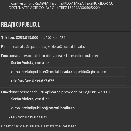
- cont virament REDEVENTE din EXPLOATAREA TERENURILOR CU
DESTINATIE AGRICOLA: RO14TREZ15121A300505XXXX
Relații cu publicul
Telefon:
0239.619.600
, int. 202 sau 231
E-mail:
consiliu@cjbraila.ro
,
violeta@portal-braila.ro
Functionarul resposabil cu difuzarea informatiilor publice:
- Serbu Violeta
, consilier
- e-mail:
relatiipublice@portal-braila.ro, petitii@cjbraila.ro
- telefon/fax:
0239.627.675
Functionar responsabil cu aplicarea prevederilor Legii nr.52/2003:
- Serbu Violeta
, consilier
- e-mail:
relatiipublice@portal-braila.ro
- tel./fax:
0239.627.675
Chestionar de evaluare a satisfactiei cetateanului