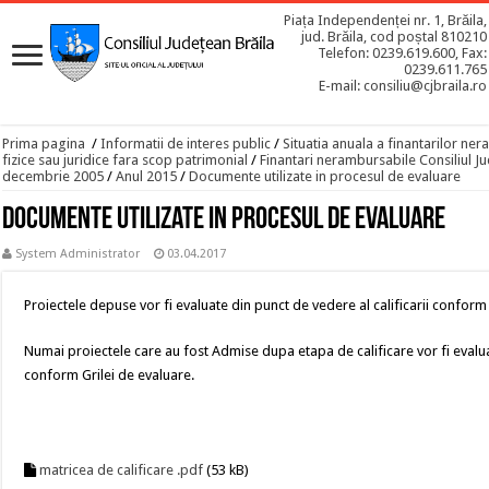
Piața Independenței nr. 1, Brăila,
jud. Brăila, cod poștal 810210
Telefon: 0239.619.600, Fax:
0239.611.765
E-mail: consiliu@cjbraila.ro
Prima pagina
/
Informatii de interes public
/
Situatia anuala a finantarilor n
fizice sau juridice fara scop patrimonial
/
Finantari nerambursabile Consiliul Ju
decembrie 2005
/
Anul 2015
/
Documente utilizate in procesul de evaluare
Documente utilizate in procesul de evaluare
System Administrator
03.04.2017
Proiectele depuse vor fi evaluate din punct de vedere al calificarii conform M
Numai proiectele care au fost Admise dupa etapa de calificare vor fi evalu
conform Grilei de evaluare.
matricea de calificare .pdf
(53 kB)