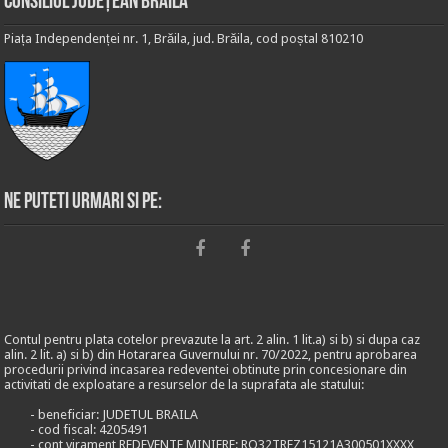
Consiliul Județean Brăila
Piața Independenței nr. 1, Brăila, jud. Brăila, cod poștal 810210
Ne puteti urmari si pe:
Contul pentru plata cotelor prevazute la art. 2 alin. 1 lit.a) si b) si dupa caz
alin. 2 lit. a) si b) din Hotararea Guvernului nr. 70/2022, pentru aprobarea
procedurii privind incasarea redeventei obtinute prin concesionare din
activitati de exploatare a resurselor de la suprafata ale statului:
- beneficiar: JUDETUL BRAILA
- cod fiscal: 4205491
- cont virament REDEVENTE MINIERE: RO32TREZ15121A300501XXXX