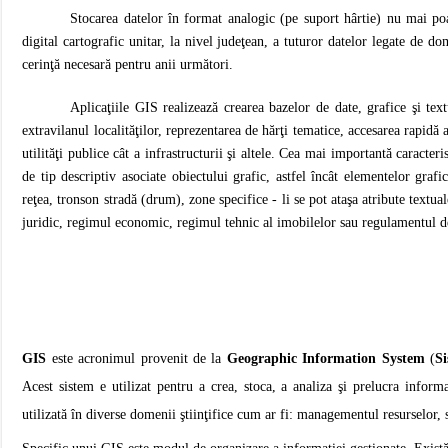
Stocarea datelor în format analogic (pe suport hârtie) nu mai poat
digital cartografic unitar, la nivel judeţean, a tuturor datelor legate de d
cerinţă necesară pentru anii următori.
Aplicaţiile GIS realizează crearea bazelor de date, grafice şi text
extravilanul localităţilor, reprezentarea de hărţi tematice, accesarea rapidă 
utilităţi publice cât a infrastructurii şi altele. Cea mai importantă caracter
de tip descriptiv asociate obiectului grafic, astfel încât elementelor grafi
reţea, tronson stradă (drum), zone specifice - li se pot ataşa atribute textua
juridic, regimul economic, regimul tehnic al imobilelor sau regulamentul d
GIS
este acronimul provenit de la
Geographic Information System
(
S
Acest sistem e utilizat pentru a crea, stoca, a analiza şi prelucra inform
utilizată în diverse domenii ştiinţifice cum ar fi: managementul resurselor, 