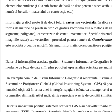
Specific unui GIS este modul de organizare a informaţiei gestionate. Există 
elementelor studiate şi alta sub formă de
bază de date
pentru a stoca atribut
numărul benzilor, materialul de construcţie etc.).
Informaţia grafică poate fi de două feluri:
raster
sau
vectorială
. Grafica r
forma de matrice de pixeli în timp ce grafica vectorială este o metoda de r
segmente, poligoane), caracterizate de ecuatii matematice. Specific sisteme
imaginile raster) sau vectorilor - procedeul poarta numele de
Georeferentie
este asociată o poziţie unică în Sistemul Informatic corespunzătoare poziţie
Datorită informaţiilor asociate graficii, Sistemele Informatice Geografice be
moderne de baze de date şi în plus pot oferi uşor analize orientate pe anumi
Un exemplu comun de Sistem Informatic Geografic îl reprezentă Sistemele de
Sistemul de Poziţionare Globală (
Global Positioning System
- GPS) să poată
tematică obţinută în urma unei interogări spaţiale (căutarea distanţei celei
drumurilor din hartă astfel încât să fie respectate o serie de condiţii (limitări
Datorită impactului pozitiv, sistemele software GIS s-au dezvoltat foarte mu
consacraţi (ESRI, Intergraph, Autodesk, MapInfo, etc.) dar şi de tip
Open 