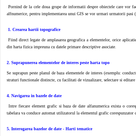
Pornind de la cele doua grupe de informatii despre obiectele care vor face
alfnumerice, pentru implementarea unui GIS se vor urmari urmatorii pasi (e
1. Crearea hartii topografice
Fiind direct legate de amplasarea geografica a elementelor, orice aplicati
din harta fizica impreuna cu datele primare descriptive asociate.
2. Suprapunerea elementelor de interes peste harta topo
Se suprapun peste planul de baza elementele de interes (exemplu: conducte
straturi functionale distincte, cu facilitati de vizualizare, selectare si editar
4. Navigarea in bazele de date
Intre fiecare element grafic si baza de date alfanumerica exista o cores
tabelara va conduce automat utilizatorul la elementul grafic corespunzator 
5. Interogarea bazelor de date - Harti tematice