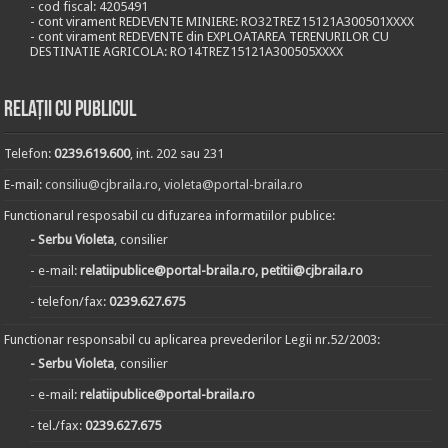
- cod fiscal: 4205491
- cont virament REDEVENTE MINIERE: RO32TREZ15121A300501XXXX
- cont virament REDEVENTE din EXPLOATAREA TERENURILOR CU
DESTINATIE AGRICOLA: RO14TREZ15121A300505XXXX
Relații cu publicul
Telefon:
0239.619.600
, int. 202 sau 231
E-mail:
consiliu@cjbraila.ro
,
violeta@portal-braila.ro
Functionarul resposabil cu difuzarea informatiilor publice:
- Serbu Violeta
, consilier
- e-mail:
relatiipublice@portal-braila.ro, petitii@cjbraila.ro
- telefon/fax:
0239.627.675
Functionar responsabil cu aplicarea prevederilor Legii nr.52/2003:
- Serbu Violeta
, consilier
- e-mail:
relatiipublice@portal-braila.ro
- tel./fax:
0239.627.675