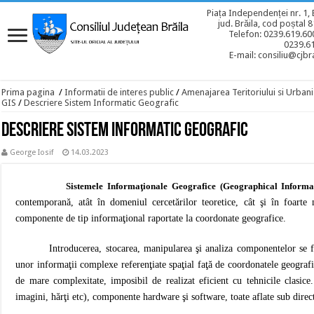
Piața Independenței nr. 1, 
jud. Brăila, cod poștal 
Telefon: 0239.619.600
0239.6
E-mail: consiliu@cjbra
Prima pagina
/
Informatii de interes public
/
Amenajarea Teritoriului si Urban
GIS
/
Descriere Sistem Informatic Geografic
Descriere Sistem Informatic Geografic
George Iosif
14.03.2023
Sistemele Informaţionale Geografice (Geographical Informa
contemporană, atât în domeniul cercetărilor teoretice, cât şi în foarte 
componente de tip informaţional raportate la coordonate geografice.
Introducerea, stocarea, manipularea şi analiza componentelor se fa
unor informaţii complexe referenţiate spaţial faţă de coordonatele geografice
de mare complexitate, imposibil de realizat eficient cu tehnicile clasi
imagini, hărţi etc), componente hardware şi software, toate aflate sub dir