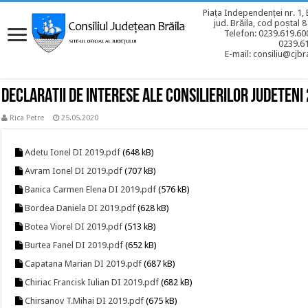
Piața Independenței nr. 1, 
jud. Brăila, cod poștal 
Telefon: 0239.619.600
0239.6
E-mail: consiliu@cjbra
DECLARATII DE INTERESE ALE CONSILIERILOR JUDETENI
Rica Petre
25.05.2020
Adetu Ionel DI 2019.pdf
(648 kB)
Avram Ionel DI 2019.pdf
(707 kB)
Banica Carmen Elena DI 2019.pdf
(576 kB)
Bordea Daniela DI 2019.pdf
(628 kB)
Botea Viorel DI 2019.pdf
(513 kB)
Burtea Fanel DI 2019.pdf
(652 kB)
Capatana Marian DI 2019.pdf
(687 kB)
Chiriac Francisk Iulian DI 2019.pdf
(682 kB)
Chirsanov T.Mihai DI 2019.pdf
(675 kB)