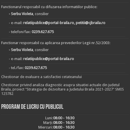
Functionarul resposabil cu difuzarea informatiilor publice:
- Serbu Violeta
, consilier
- e-mail:
relatiipublice@portal-braila.ro, petitii@cjbraila.ro
- telefon/fax:
0239.627.675
Functionar responsabil cu aplicarea prevederilor Legii nr.52/2003:
- Serbu Violeta
, consilier
- e-mail:
relatiipublice@portal-braila.ro
- tel./fax:
0239.627.675
Chestionar de evaluare a satisfactiei cetateanului
Chestionar privind analiza diagnostic asupra situatiei actuale din judetul
Braila, proiect "Strategia de dezvoltare a Judetului Braila 2021-2027" SMIS
125782
Program de lucru cu publicul
Luni:
08:00 - 16:30
Marți:
08:00 - 16:30
Miercuri:
08:00 - 16:30