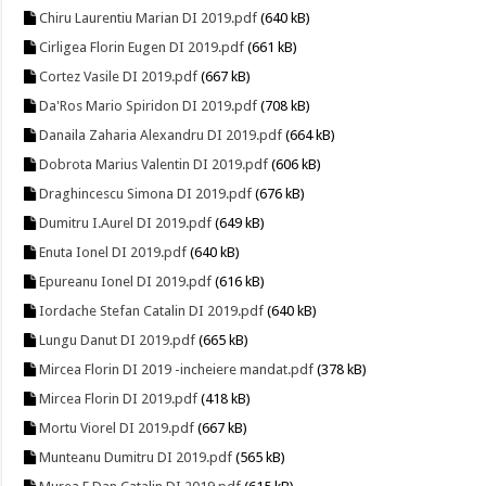
Chiru Laurentiu Marian DI 2019.pdf
(640 kB)
Cirligea Florin Eugen DI 2019.pdf
(661 kB)
Cortez Vasile DI 2019.pdf
(667 kB)
Da'Ros Mario Spiridon DI 2019.pdf
(708 kB)
Danaila Zaharia Alexandru DI 2019.pdf
(664 kB)
Dobrota Marius Valentin DI 2019.pdf
(606 kB)
Draghincescu Simona DI 2019.pdf
(676 kB)
Dumitru I.Aurel DI 2019.pdf
(649 kB)
Enuta Ionel DI 2019.pdf
(640 kB)
Epureanu Ionel DI 2019.pdf
(616 kB)
Iordache Stefan Catalin DI 2019.pdf
(640 kB)
Lungu Danut DI 2019.pdf
(665 kB)
Mircea Florin DI 2019 -incheiere mandat.pdf
(378 kB)
Mircea Florin DI 2019.pdf
(418 kB)
Mortu Viorel DI 2019.pdf
(667 kB)
Munteanu Dumitru DI 2019.pdf
(565 kB)