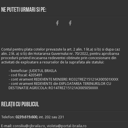
Ne puteti urmari si pe:
Contul pentru plata cotelor prevazute la art. 2 alin. 1 lit.a) si b) si dupa caz
alin. 2 lit. a) si b) din Hotararea Guvernului nr. 70/2022, pentru aprobarea
procedurii privind incasarea redeventei obtinute prin concesionare din
activitati de exploatare a resurselor de la suprafata ale statului:
- beneficiar: JUDETUL BRAILA
- cod fiscal: 4205491
- cont virament REDEVENTE MINIERE: RO32TREZ15121A300501XXXX
- cont virament REDEVENTE din EXPLOATAREA TERENURILOR CU
DESTINATIE AGRICOLA: RO14TREZ15121A300505XXXX
Relații cu publicul
Telefon:
0239.619.600
, int. 202 sau 231
E-mail:
consiliu@cjbraila.ro
,
violeta@portal-braila.ro