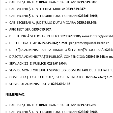
CAB. PREŞEDINTE CHIRIAC FRANCISK-IULIAN:
0239.619.945
;
CAB. VICEPREŞEDINTE CHIVU MIRELA:
0239.619.947
;
CAB. VICEPREŞEDINTE DOBRE IONUT CIPRIAN:
0239.619.946
;
CAB. SECRETAR AL JUDEŢULUI DUTU MIOARA:
0239.619.948
;
ARHITECT ŞEF:
0239.619.807
;
DIR. TEHNICĂ SI LUCRARI PUBLICE:
0239.619.106
; e-mail:
dtgc@portal-b
DIR. DE STRATEGII:
0239.619.047;
e-mail:
programe@portal-braila.ro
DIRECŢIA ADMINISTRARE PATRIMONIU ȘI EVIDENȚĂ BUGETARĂ:
0239
DIRECȚIA ADMINISTRAȚIE PUBLICĂ, CONTENCIOS:
0239.619.948;
e-ma
SERV. ACHIZIŢII PUBLICE:
0239.619.044;
SERV. DE MONITORIZARE A SERVICIILOR COMUNITARE DE UTILITATI P
COMP. RELAŢII CU PUBLICUL ŞI SECRETARIAT ATOP:
0239.627.675;
e-ma
SERVICIUL ADMINISTRATIV:
0239.619.118
NUMERE FAX:
CAB. PREŞEDINTE CHIRIAC FRANCISK-IULIAN:
0239.611.765
CAB. VICEPREŞEDINTE DOBRE IONUT CIPRIAN:
0239.619.946