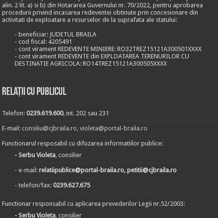
alin. 2 lit. a) si b) din Hotararea Guvernului nr. 70/2022, pentru aprobarea
procedurii privind incasarea redeventei obtinute prin concesionare din
activitati de exploatare a resurselor de la suprafata ale statului:
- beneficiar: JUDETUL BRAILA
- cod fiscal: 4205491
- cont virament REDEVENTE MINIERE: RO32TREZ15121A300501XXXX
- cont virament REDEVENTE din EXPLOATAREA TERENURILOR CU
DESTINATIE AGRICOLA: RO14TREZ15121A300505XXXX
Relații cu publicul
Telefon:
0239.619.600
, int. 202 sau 231
E-mail:
consiliu@cjbraila.ro
,
violeta@portal-braila.ro
Functionarul resposabil cu difuzarea informatiilor publice:
- Serbu Violeta
, consilier
- e-mail:
relatiipublice@portal-braila.ro, petitii@cjbraila.ro
- telefon/fax:
0239.627.675
Functionar responsabil cu aplicarea prevederilor Legii nr.52/2003:
- Serbu Violeta
, consilier