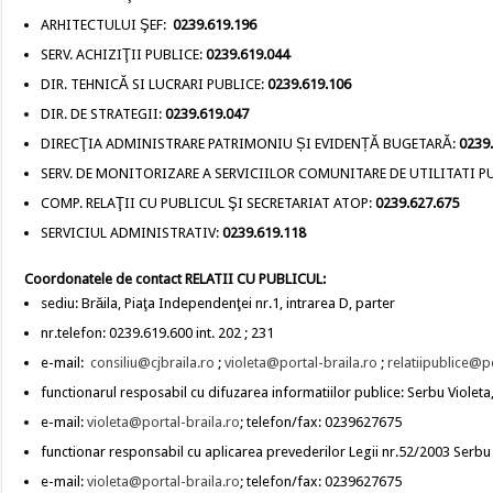
ARHITECTULUI ŞEF:
0239.619.196
SERV. ACHIZIŢII PUBLICE:
0239.619.044
DIR. TEHNICĂ SI LUCRARI PUBLICE:
0239.619.106
DIR. DE STRATEGII:
0239.619.047
DIRECŢIA ADMINISTRARE PATRIMONIU ȘI EVIDENȚĂ BUGETARĂ:
0239
SERV. DE MONITORIZARE A SERVICIILOR COMUNITARE DE UTILITATI PU
COMP. RELAŢII CU PUBLICUL ŞI SECRETARIAT ATOP:
0239.627.675
SERVICIUL ADMINISTRATIV:
0239.619.118
Coordonatele de contact RELATII CU PUBLICUL:
sediu: Brăila, Piaţa Independenţei nr.1, intrarea D, parter
nr.telefon: 0239.619.600 int. 202 ; 231
e-mail:
consiliu@cjbraila.ro
;
violeta@portal-braila.ro
;
relatiipublice@p
functionarul resposabil cu difuzarea informatiilor publice: Serbu Violeta,
e-mail:
violeta@portal-braila.ro
; telefon/fax: 0239627675
functionar responsabil cu aplicarea prevederilor Legii nr.52/2003 Serbu V
e-mail:
violeta@portal-braila.ro
; telefon/fax: 0239627675