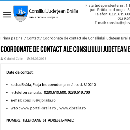
Piața Independenței nr. 1, 
jud. Brăila, cod poștal 
Telefon: 0239.619.600
0239.6
E-mail: consiliu@cjbra
Prima pagina
/
Contact
/
Coordonate de contact ale Consiliului judetean Brail
Coordonate de contact ale Consiliului judetean 
Gabriel Calin
26.02.2025
Date de contact:
sediu: Brăila, Piaţa Independenţei nr.1, cod. 810210
nr.telefon centrala:
0239.619.600, 0239.619.700
e-mail:
consiliu@cjbraila.ro
web :
www.portal-braila.ro
,
www.cjbraila.ro
NUMERE TELEFOANE SI ADRESE E-MAIL: