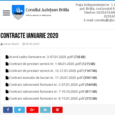
Piața Independenței nr. 1, 
jud. Brăila, cod poștal 
Telefon: 0239.619.600
0239.6
E-mail: consiliu@cjbra
Contracte ianuarie 2020
Iulian Matei
04.03.2020
Acord cadru furnizare nr. 3-07.01.2020 .pdf
(728 kB)
Contract de prestari servicii nr. 1-06.01.2020 .pdf
(1215 kB)
Contract de prestari servicii nr. 12-21.01.2020 .pdf
(1167 kB)
Contract executie de lucrari nr. 11-20.01.2020 .pdf
(3361 kB)
Contract subsecvent furnizare nr. 2-07.01.2020 .pdf
(544 kB)
Contract subsecvent furnizare nr. 7-10.10.2020 .pdf
(811 kB)
Contract subsecvent furnizare nr. 8-15.01.2020 .pdf
(572 kB)