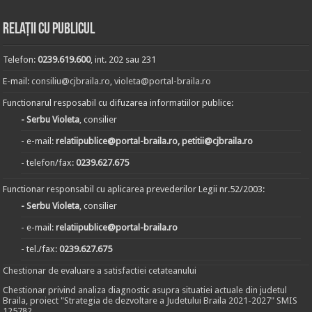
Relații cu publicul
Telefon:
0239.619.600
, int. 202 sau 231
E-mail:
consiliu@cjbraila.ro
,
violeta@portal-braila.ro
Functionarul resposabil cu difuzarea informatiilor publice:
- Serbu Violeta
, consilier
- e-mail:
relatiipublice@portal-braila.ro, petitii@cjbraila.ro
- telefon/fax:
0239.627.675
Functionar responsabil cu aplicarea prevederilor Legii nr.52/2003:
- Serbu Violeta
, consilier
- e-mail:
relatiipublice@portal-braila.ro
- tel./fax:
0239.627.675
Chestionar de evaluare a satisfactiei cetateanului
Chestionar privind analiza diagnostic asupra situatiei actuale din judetul
Braila, proiect "Strategia de dezvoltare a Judetului Braila 2021-2027" SMIS
125782