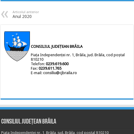
Articolul anterior
Anul 2020
CONSILIUL JUDEȚEAN BRĂILA
Piața Independenței nr. 1, Brăila, jud. Brăila, cod poștal
810210
Telefon:
0239.619.600
Fax:
0239.611.765
E-mail:
consiliu@cjbraila.ro
Consiliul Județean Brăila
Piața Independenței nr. 1, Brăila, jud. Brăila, cod poștal 810210