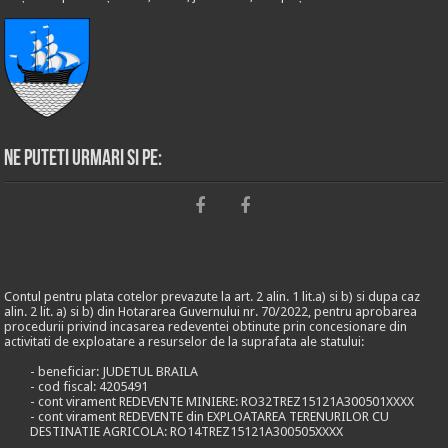
Ne puteti urmari si pe:
Contul pentru plata cotelor prevazute la art. 2 alin. 1 lit.a) si b) si dupa caz
alin. 2 lit. a) si b) din Hotararea Guvernului nr. 70/2022, pentru aprobarea
procedurii privind incasarea redeventei obtinute prin concesionare din
activitati de exploatare a resurselor de la suprafata ale statului:
- beneficiar: JUDETUL BRAILA
- cod fiscal: 4205491
- cont virament REDEVENTE MINIERE: RO32TREZ15121A300501XXXX
- cont virament REDEVENTE din EXPLOATAREA TERENURILOR CU
DESTINATIE AGRICOLA: RO14TREZ15121A300505XXXX