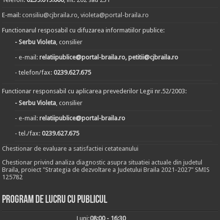
E-mail:
consiliu@cjbraila.ro
,
violeta@portal-braila.ro
Functionarul resposabil cu difuzarea informatiilor publice:
- Serbu Violeta
, consilier
- e-mail:
relatiipublice@portal-braila.ro, petitii@cjbraila.ro
- telefon/fax:
0239.627.675
Functionar responsabil cu aplicarea prevederilor Legii nr.52/2003:
- Serbu Violeta
, consilier
- e-mail:
relatiipublice@portal-braila.ro
- tel./fax:
0239.627.675
Chestionar de evaluare a satisfactiei cetateanului
Chestionar privind analiza diagnostic asupra situatiei actuale din judetul
Braila, proiect "Strategia de dezvoltare a Judetului Braila 2021-2027" SMIS
125782
Program de lucru cu publicul
Luni:
08:00 - 16:30