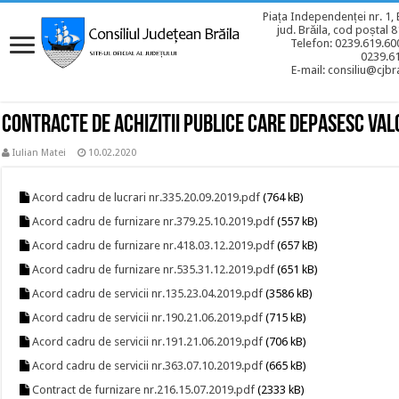
Piața Independenței nr. 1, 
jud. Brăila, cod poștal 
Telefon: 0239.619.600
0239.6
E-mail: consiliu@cjbra
Contracte de achizitii publice care depasesc val
Iulian Matei
10.02.2020
Acord cadru de lucrari nr.335.20.09.2019.pdf
(764 kB)
Acord cadru de furnizare nr.379.25.10.2019.pdf
(557 kB)
Acord cadru de furnizare nr.418.03.12.2019.pdf
(657 kB)
Acord cadru de furnizare nr.535.31.12.2019.pdf
(651 kB)
Acord cadru de servicii nr.135.23.04.2019.pdf
(3586 kB)
Acord cadru de servicii nr.190.21.06.2019.pdf
(715 kB)
Acord cadru de servicii nr.191.21.06.2019.pdf
(706 kB)
Acord cadru de servicii nr.363.07.10.2019.pdf
(665 kB)
Contract de furnizare nr.216.15.07.2019.pdf
(2333 kB)