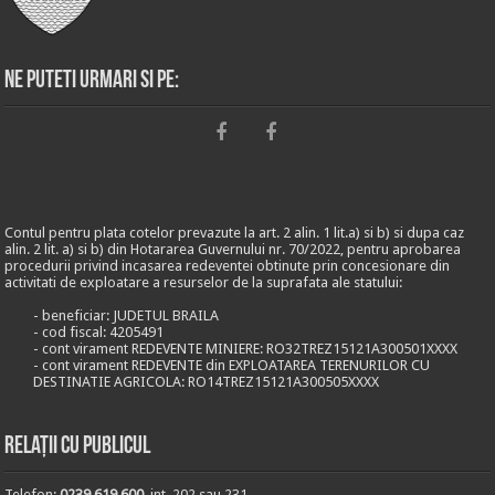
Ne puteti urmari si pe:
Contul pentru plata cotelor prevazute la art. 2 alin. 1 lit.a) si b) si dupa caz
alin. 2 lit. a) si b) din Hotararea Guvernului nr. 70/2022, pentru aprobarea
procedurii privind incasarea redeventei obtinute prin concesionare din
activitati de exploatare a resurselor de la suprafata ale statului:
- beneficiar: JUDETUL BRAILA
- cod fiscal: 4205491
- cont virament REDEVENTE MINIERE: RO32TREZ15121A300501XXXX
- cont virament REDEVENTE din EXPLOATAREA TERENURILOR CU
DESTINATIE AGRICOLA: RO14TREZ15121A300505XXXX
Relații cu publicul
Telefon:
0239.619.600
, int. 202 sau 231