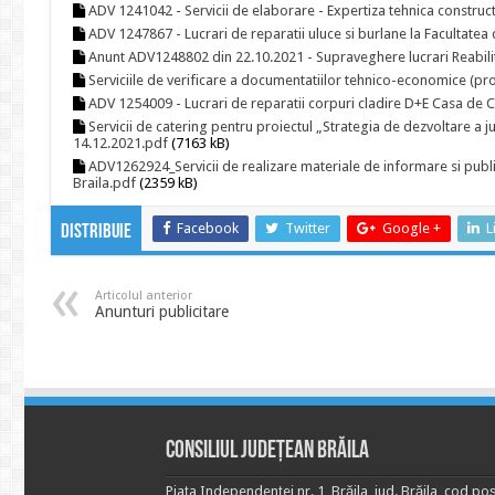
ADV 1241042 - Servicii de elaborare - Expertiza tehnica constructi
ADV 1247867 - Lucrari de reparatii uluce si burlane la Facultatea
Anunt ADV1248802 din 22.10.2021 - Supraveghere lucrari Reabili
Serviciile de verificare a documentatiilor tehnico-economice (pr
ADV 1254009 - Lucrari de reparatii corpuri cladire D+E Casa de Cu
Servicii de catering pentru proiectul „Strategia de dezvoltare 
14.12.2021.pdf
(7163 kB)
ADV1262924_Servicii de realizare materiale de informare si publici
Braila.pdf
(2359 kB)
Facebook
Twitter
Google +
L
Distribuie
Articolul anterior
Anunturi publicitare
Consiliul Județean Brăila
Piața Independenței nr. 1, Brăila, jud. Brăila, cod poș