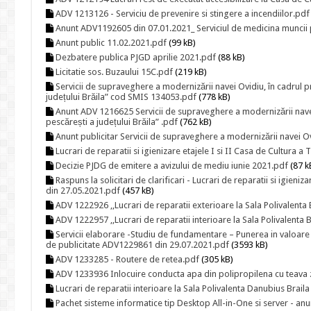
ADV 1213126 - Serviciu de prevenire si stingere a incendiilor.pdf
Anunt ADV1192605 din 07.01.2021_ Serviciul de medicina muncii
Anunt public 11.02.2021.pdf
(99 kB)
Dezbatere publica PJGD aprilie 2021.pdf
(88 kB)
Licitatie sos. Buzaului 15C.pdf
(219 kB)
Servicii de supraveghere a modernizării navei Ovidiu, în cadrul p
județului Brăila” cod SMIS 134053.pdf
(778 kB)
Anunt ADV 1216625 Servicii de supraveghere a modernizării navei 
pescărești a județului Brăila” .pdf
(762 kB)
Anunt publicitar Servicii de supraveghere a modernizării navei O
Lucrari de reparatii si igienizare etajele I si II Casa de Cultura 
Decizie PJDG de emitere a avizului de mediu iunie 2021.pdf
(87 k
Raspuns la solicitari de clarificari - Lucrari de reparatii si igien
din 27.05.2021.pdf
(457 kB)
ADV 1222926 ,,Lucrari de reparatii exterioare la Sala Polivalenta 
ADV 1222957 ,,Lucrari de reparatii interioare la Sala Polivalenta 
Servicii elaborare -Studiu de fundamentare – Punerea in valoare a 
de publicitate ADV1229861 din 29.07.2021.pdf
(3593 kB)
ADV 1233285 - Routere de retea.pdf
(305 kB)
ADV 1233936 Inlocuire conducta apa din polipropilena cu teava z
Lucrari de reparatii interioare la Sala Polivalenta Danubius Brai
Pachet sisteme informatice tip Desktop All-in-One si server - a