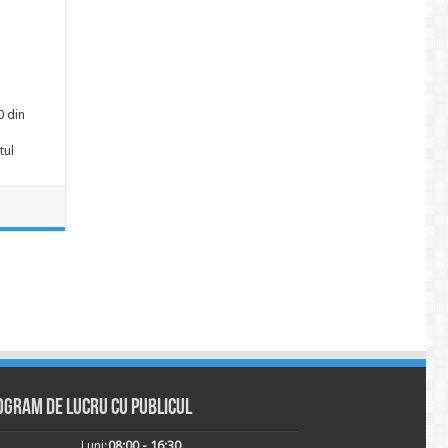
0 din
tul
ogram de lucru cu publicul
Luni:
08:00 - 16:30