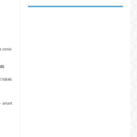
a zonei
kB)
V1216846
 - anunt