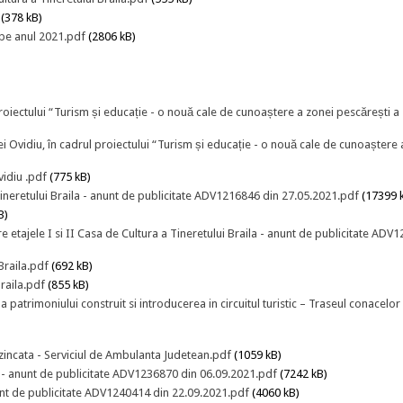
(378 kB)
 pe anul 2021.pdf
(2806 kB)
roiectului “Turism și educație - o nouă cale de cunoaștere a zonei pescărești a
Ovidiu, în cadrul proiectului “Turism și educație - o nouă cale de cunoaștere 
vidiu .pdf
(775 kB)
a Tineretului Braila - anunt de publicitate ADV1216846 din 27.05.2021.pdf
(17399 
B)
izare etajele I si II Casa de Cultura a Tineretului Braila - anunt de publicitate AD
Braila.pdf
(692 kB)
Braila.pdf
(855 kB)
patrimoniului construit si introducerea in circuitul turistic – Traseul conacelor
incata - Serviciul de Ambulanta Judetean.pdf
(1059 kB)
la - anunt de publicitate ADV1236870 din 06.09.2021.pdf
(7242 kB)
nunt de publicitate ADV1240414 din 22.09.2021.pdf
(4060 kB)