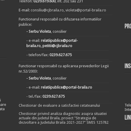
Telefon:
0239.619.600
, int. 202 sau 231
E-mail:
consiliu@cjbraila.ro
,
violeta@portal-braila.ro
Functionarul resposabil cu difuzarea informatiilor
publice:
Pr
- Serbu Violeta
, consilier
- e-mail:
relatiipublice@portal-
braila.ro, petitii@cjbraila.ro
- telefon/fax:
0239.627.675
In
Functionar responsabil cu aplicarea prevederilor Legii
nr.52/2003:
- Serbu Violeta
, consilier
- e-mail:
relatiipublice@portal-braila.ro
- tel./fax:
0239.627.675
i
nare
Tel
Chestionar de evaluare a satisfactiei cetateanului
ata
Int
Chestionar privind analiza diagnostic asupra situatiei
Lin
actuale din judetul Braila, proiect "Strategia de
dezvoltare a Judetului Braila 2021-2027" SMIS 125782