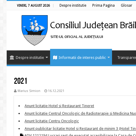
Despre institutie
Prima Pagina
Glosar
VINERI, 7 AUGUST 2026
Despre institutie
Informatii de interes public
Transparen
2021
Marius Simion
16.12.2021
Anunt licitatie Hotel si Restaurant Tineret
Anunt licitatie Centrul Oncologic de Radioterapie si Medicina Nu
Anunt licitatie Centru Oncologic
Anunt publicitar licitatie Hotel si Restaurant de minim 3 (Hotel Tin
ADV 1212194 Lucrari rest de executat accesibilizare la Casa de Cu