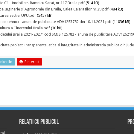
e C1 - imobil str. Ramnicu Sarat, nr.117 Braila.pdf
(514 kB)
 de Inginerie si Agronomie din Braila, Calea Calarasilor nr.29.pdf
(484 kB)
tarea sectiei UPU.pdf
(5457 kB)
oiect tehnic) - anunt de publicitate ADV1253752 din 10.11.2021.pdf
(11036 kB)
ltura a Tineretului Braila.pdf
(70 kB)
a judetului Braila 2021-2027” cod SMIS 125782 - anuna de publicitare ADV126219
tate proiect Transparenta, etica si integritate in administratia publica din jude
inkedIn
Pinterest
Relații cu publicul
Pr
tal