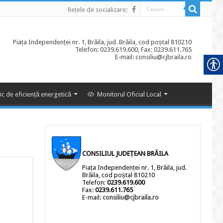
Rețele de socializare:
Piața Independenței nr. 1, Brăila, jud. Brăila, cod poștal 810210
Telefon: 0239.619.600, Fax: 0239.611.765
E-mail: consiliu@cjbraila.ro
ic de eficiență energetică
Monitorul Oficial Local
CONSILIUL JUDEȚEAN BRĂILA
Piața Independenței nr. 1, Brăila, jud.
Brăila, cod poștal 810210
Telefon:
0239.619.600
Fax:
0239.611.765
E-mail:
consiliu@cjbraila.ro