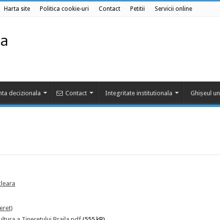
Harta site
Politica cookie-uri
Contact
Petitii
Servicii online
ta decizionala
Contact
Integritate institutionala
Ghișeul un
cleara
eret)
ltura a Tineretului Braila.pdf
(555 kB)