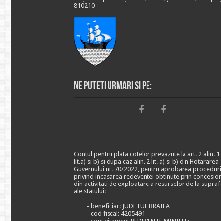
810210
Ne puteti urmari si pe:
Contul pentru plata cotelor prevazute la art. 2 alin. 1
lit.a) si b) si dupa caz alin. 2 lit. a) si b) din Hotararea
Guvernului nr. 70/2022, pentru aprobarea proceduri
privind incasarea redeventei obtinute prin concesio
din activitati de exploatare a resurselor de la supraf
ale statului:
- beneficiar: JUDETUL BRAILA
- cod fiscal: 4205491
- cont virament REDEVENTE MINIERE: