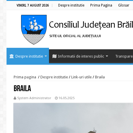
Despre institutie
Prima Pagina
Glosar
VINERI, 7 AUGUST 2026
Despre institutie
Informatii de interes public
Transpare
Prima pagina
/
Despre institutie
/
Link-uri utile
/
Braila
Braila
System Administrator
16.05.2025