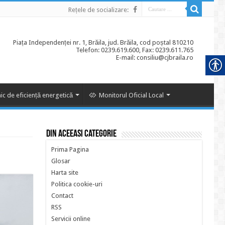
Rețele de socializare:
Piața Independenței nr. 1, Brăila, jud. Brăila, cod poștal 810210
Telefon: 0239.619.600, Fax: 0239.611.765
E-mail: consiliu@cjbraila.ro
ic de eficiență energetică
Monitorul Oficial Local
Din aceeasi categorie
Prima Pagina
Glosar
Harta site
Politica cookie-uri
Contact
RSS
Servicii online