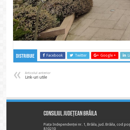
Facebook
Twitter
Google +
L
Distribuie
Articolul anterior
Link-uri utile
Consiliul Județean Brăila
Piața Independenței nr. 1, Brăila, jud. Brăila, cod poș
810210