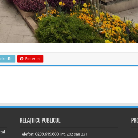
inkedIn
Pinterest
Relații cu publicul
Pr
tal
Telefon:
0239.619.600
, int. 202 sau 231