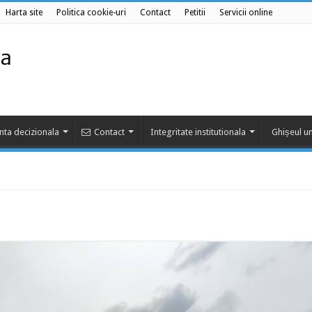
Harta site
Politica cookie-uri
Contact
Petitii
Servicii online
nta decizionala
Contact
Integritate institutionala
Ghișeul un