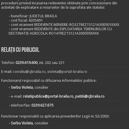
procedurii privind incasarea redeventei obtinute prin concesionare din
activitati de exploatare a resurselor de la suprafata ale statului:
- beneficiar: JUDETUL BRAILA
- cod fiscal: 4205491
- cont virament REDEVENTE MINIERE: RO32TREZ15121A300501XXXX
- cont virament REDEVENTE din EXPLOATAREA TERENURILOR CU
DESTINATIE AGRICOLA: RO14TREZ15121A300505XXXX
Relații cu publicul
Telefon:
0239.619.600
, int. 202 sau 231
E-mail:
consiliu@cjbraila.ro
,
violeta@portal-braila.ro
Functionarul resposabil cu difuzarea informatiilor publice:
- Serbu Violeta
, consilier
- e-mail:
relatiipublice@portal-braila.ro, petitii@cjbraila.ro
- telefon/fax:
0239.627.675
Functionar responsabil cu aplicarea prevederilor Legii nr.52/2003:
- Serbu Violeta
, consilier