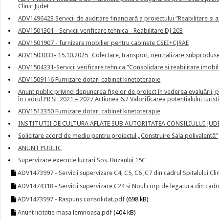
Clinic Judet
ADV1496423 Servicii de auditare financiară a proiectului “Reabilitare si 
ADV1501301 - Servicii verificare tehnica - Reabilitare DJ 203
ADV1501907 - furnizare mobilier pentru cabinete CSEI+CJRAE
ADV1503033- 15.10.2025_ Colectare, transport, neutralizare subproduse
ADV1504331-Servicii verificare tehnica ”Consolidare si reabilitare imob
ADV1509116 Furnizare dotari cabinet kinetoterapie
Anunț public privind depunerea fișelor de proiect în vederea evaluării, pri
în cadrul PR SE 2021 – 2027 Acțiunea 6.2 Valorificarea potențialului turis
ADV1512350 Furnizare dotari cabinet kinetoterapie
INSTITUTII DE CULTURA AFLATE SUB AUTORITATEA CONSILIULUI JU
Solicitare acord de mediu pentru proiectul „Construire Sala polivalentă”
ANUNT PUBLIC
Supervizare executie lucrari Sos. Buzaului 15C
ADV1473997 - Servicii supervizare C4, C5, C6 ,C7 din cadrul Spitalului Cl
ADV1474318 - Servicii supervizare C24 si Noul corp de legatura din cadrul 
ADV1473997 - Raspuns consolidat.pdf
(698 kB)
Anunt licitatie masa lemnoasa.pdf
(404 kB)