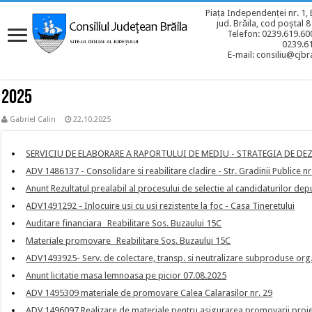
Piața Independenței nr. 1, 
jud. Brăila, cod poștal 
Telefon: 0239.619.600
0239.6
E-mail: consiliu@cjbra
2025
Gabriel Calin
22.10.2025
SERVICIU DE ELABORARE A RAPORTULUI DE MEDIU - STRATEGIA DE DE
ADV 1486137 - Consolidare si reabilitare cladire - Str. Gradinii Publice nr
Anunt Rezultatul prealabil al procesului de selectie al candidaturilor dep
ADV1491292 - Inlocuire usi cu usi rezistente la foc - Casa Tineretului
Auditare financiara_ Reabilitare Sos. Buzaului 15C
Materiale promovare_ Reabilitare Sos. Buzaului 15C
ADV1493925- Serv. de colectare, transp. si neutralizare subproduse org
Anunt licitatie masa lemnoasa pe picior 07.08.2025
ADV 1495309 materiale de promovare Calea Calarasilor nr. 29
ADV 1496097 Realizare de materiale pentru asigurarea promovarii proiectul