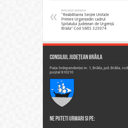
Articolul anterior
"Reabilitarea Secției Unitate
Primire Urgențedin cadrul
Spitalului Județean de Urgență
Brăila” Cod SMIS 323074
Consiliul Județean Brăila
Piața Independenței nr. 1, Brăila, jud. Brăila, cod
poștal 810210
Ne puteti urmari si pe: