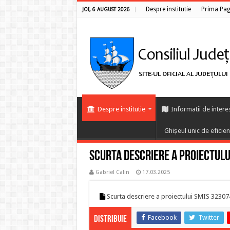
Despre institutie
Prima Pag
JOI, 6 AUGUST 2026
Despre institutie
Informatii de intere
Ghișeul unic de eficie
Scurta descriere a proiectulu
Gabriel Calin
17.03.2025
Scurta descriere a proiectului SMIS 32307
Facebook
Twitter
Distribuie