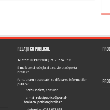
Relații cu publicul
Prog
Telefon:
0239.619.600
, int. 202 sau 231
E-mail:
consiliu@cjbraila.ro
,
violeta@portal-
braila.ro
Functionarul resposabil cu difuzarea informatiilor
Pro
publice:
- Serbu Violeta
, consilier
- e-mail:
relatiipublice@portal-
braila.ro, petitii@cjbraila.ro
- telefon/fax:
0239.627.675