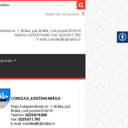
 online
Rețele de socializare:
enței nr. 1, Brăila, jud. Brăila, cod poștal 810210
Telefon: 0239.619.600, Fax: 0239.611.765
E-mail: consiliu@cjbraila.ro
tutionala
CONSILIUL JUDEȚEAN BRĂILA
Piața Independenței nr. 1, Brăila, jud.
Brăila, cod poștal 810210
Telefon:
0239.619.600
Fax:
0239.611.765
E-mail:
consiliu@cjbraila.ro