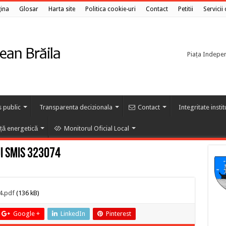
ina
Glosar
Harta site
Politica cookie-uri
Contact
Petitii
Servicii
Piața Independ
s public
Transparenta decizionala
Contact
Integritate insti
nță energetică
Monitorul Oficial Local
i SMIS 323074
4.pdf
(136 kB)
Google +
LinkedIn
Pinterest