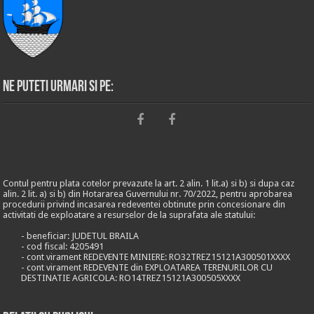
Ne puteti urmari si pe:
Contul pentru plata cotelor prevazute la art. 2 alin. 1 lit.a) si b) si dupa caz
alin. 2 lit. a) si b) din Hotararea Guvernului nr. 70/2022, pentru aprobarea
procedurii privind incasarea redeventei obtinute prin concesionare din
activitati de exploatare a resurselor de la suprafata ale statului:
- beneficiar: JUDETUL BRAILA
- cod fiscal: 4205491
- cont virament REDEVENTE MINIERE: RO32TREZ15121A300501XXXX
- cont virament REDEVENTE din EXPLOATAREA TERENURILOR CU
DESTINATIE AGRICOLA: RO14TREZ15121A300505XXXX