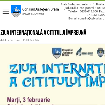
Piața Independenței nr. 1, Brăila,
jud. Brăila, cod poștal 810210
Telefon: 0239.619.600, Fax:
0239.611.765
E-mail: consiliu@cjbraila.ro
Ziua Internațională a Cititului Împreună
Filita Ciochina
03.02.2026