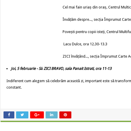
Cel mai fain uriaș din oraș, Centrul Multi
Învățăm despre..., secția Împrumut Carte
Povești pentru copii isteți, Centrul Mult
Lacu Dulce, ora 12.30-13.3
ZICI învățând..., secția Împrumut Carte A
Joi, 5 februarie - Să ZICI BRAVO, sala Panait Istrati, ora 11-13
Indiferent cum alegem să celebrăm această zi, important este să transformăm
constant.