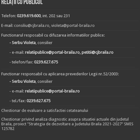
Relații cu publicul
Telefon:
0239.619.600
, int. 202 sau 231
E-mail:
consiliu@cjbraila.ro
,
violeta@portal-braila.ro
Functionarul resposabil cu difuzarea informatiilor publice:
- Serbu Violeta
, consilier
- e-mail:
relatiipublice@portal-braila.ro, petitii@cjbraila.ro
- telefon/fax:
0239.627.675
Functionar responsabil cu aplicarea prevederilor Legii nr.52/2003:
- Serbu Violeta
, consilier
- e-mail:
relatiipublice@portal-braila.ro
- tel./fax:
0239.627.675
Chestionar de evaluare a satisfactiei cetateanului
Chestionar privind analiza diagnostic asupra situatiei actuale din judetul
Braila, proiect "Strategia de dezvoltare a Judetului Braila 2021-2027" SMIS
125782