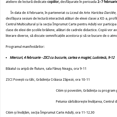
ateliere de lectură dedicate
copiilor
,
desfășurate în perioada
2–7 februari
În data de 4 februarie, în parteneriat cu Liceul de Arte
Hariclea Darclée
,
desfășura sesiuni de lectură interactivă alături de elevii clasei a XII-a, prof
Centrul Multicultural și la secția Împrumut Carte pentru Adulți vor particip
clase de elevi din școlile brăilene, alături de cadrele didactice. Copiii vor 
literare diverse, să discute semnificațiile acestora și să se bucure de o at
Programul manifestărilor:
Miercuri, 4 februarie - ZICI cu bucurie, cartea e magie!, Ludotecă, 9-12
Băiatul cu aripă de fluture, sala Fănuș Neagu, ora 9-11
ZICI Povești cu tâlc, Grădinița Crăiasa Zăpezii, ora 10-11
Citim și povestim, Grădinița cu program p
Petunia sărbătorește învățarea, Centrul d
Citim și învățăm, secția Împrumut Carte Adulți, ora 11-12.30