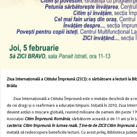
Ziua Internațională a Cititului Împreună (ZICI): o sărbătoare a lecturii la B
Brăila
Ziua Internațională a Cititului Împreună este o invitație deschisă de a red
de cei dragi și o reafirmare a educației timpurii. Inițiată în 2010, Ziua Inter
devenit astăzi o mișcare globală, reunind milioane de oameni din peste 170 
Asociației
Citim Împreună România
, sărbătorim această zi de 11 ani și în 
Lecterra: Citim împreună în lumea reală. Ține-te de ZICI! Citim împreună a
invitată să redescopere beneficiile lecturii. Cu acest prilej, Biblioteca Jud