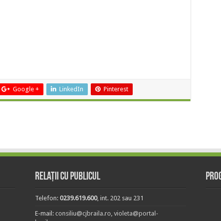
Google +
LinkedIn
Pinterest
Relații cu publicul
Prog
Telefon:
0239.619.600
, int. 202 sau 231
E-mail:
consiliu@cjbraila.ro
,
violeta@portal-