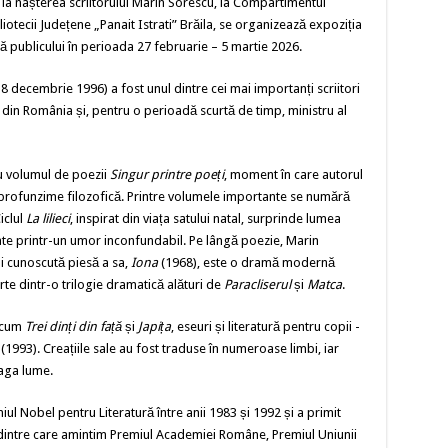
 nașterea scriitorului Marin Sorescu, la Compartimentul
iotecii Județene „Panait Istrati” Brăila, se organizează expoziția
să publicului în perioada 27 februarie – 5 martie 2026.
decembrie 1996) a fost unul dintre cei mai importanți scriitori
r din România și, pentru o perioadă scurtă de timp, ministru al
u volumul de poezii
Singur printre poeți
, moment în care autorul
și profunzime filozofică. Printre volumele importante se numără
Ciclul
La lilieci
, inspirat din viața satului natal, surprinde lumea
iltrate printr-un umor inconfundabil. Pe lângă poezie, Marin
i cunoscută piesă a sa,
Iona
(1968), este o dramă modernă
parte dintr-o trilogie dramatică alături de
Paracliserul
și
Matca
.
ecum
Trei dinți din față
și
Japița
, eseuri și literatură pentru copii -
(1993). Creațiile sale au fost traduse în numeroase limbi, iar
eaga lume.
Nobel pentru Literatură între anii 1983 și 1992 și a primit
e, dintre care amintim Premiul Academiei Române, Premiul Uniunii