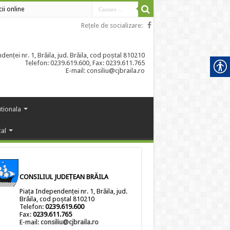
cii online
Rețele de socializare:
enței nr. 1, Brăila, jud. Brăila, cod poștal 810210
Telefon: 0239.619.600, Fax: 0239.611.765
E-mail: consiliu@cjbraila.ro
utionala
cal
CONSILIUL JUDEȚEAN BRĂILA
Piața Independenței nr. 1, Brăila, jud.
Brăila, cod poștal 810210
Telefon:
0239.619.600
Fax:
0239.611.765
E-mail:
consiliu@cjbraila.ro