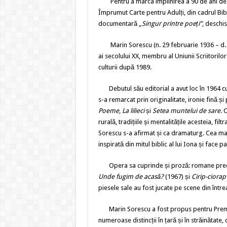
Pentru a marca împlinirea a 90 de ani de la
Împrumut Carte pentru Adulți, din cadrul Bibl
documentară „
Singur printre poeți”
, deschi
Marin Sorescu (n. 29 februarie 1936 – d. 8 
ai secolului XX, membru al Uniunii Scriitorilo
culturii după 1989.
Debutul său editorial a avut loc în 1964 c
s-a remarcat prin originalitate, ironie fină 
Poeme
,
La lilieci
și
Setea muntelui de sare
. 
rurală, tradițiile și mentalitățile acesteia, f
Sorescu s-a afirmat și ca dramaturg. Cea ma
inspirată din mitul biblic al lui Iona și face 
Opera sa cuprinde și proză: romane pr
Unde fugim de acasă?
(1967) și
Cirip-ciorap
piesele sale au fost jucate pe scene din într
Marin Sorescu a fost propus pentru Premiul 
numeroase distincții în țară și în străinătat