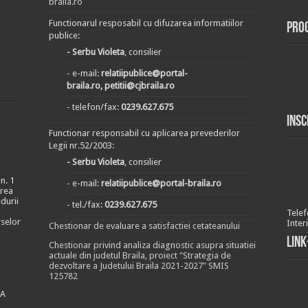
braila.ro
Functionarul resposabil cu difuzarea informatiilor
Pro
publice:
- Serbu Violeta
, consilier
- e-mail:
relatiipublice@portal-
braila.ro, petitii@cjbraila.ro
- telefon/fax:
0239.627.675
Insc
Functionar responsabil cu aplicarea prevederilor
Legii nr.52/2003:
- Serbu Violeta
, consilier
n. 1
- e-mail:
relatiipublice@portal-braila.ro
area
durii
- tel./fax:
0239.627.675
Telef
rselor
Inter
Chestionar de evaluare a satisfactiei cetateanului
Link
Chestionar privind analiza diagnostic asupra situatiei
actuale din judetul Braila, proiect "Strategia de
dezvoltare a Judetului Braila 2021-2027" SMIS
125782
EA