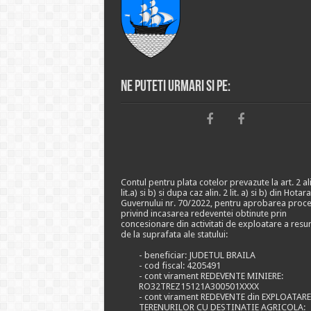
Ne puteti urmari si pe:
Contul pentru plata cotelor prevazute la art. 2 ali
lit.a) si b) si dupa caz alin. 2 lit. a) si b) din Hotar
Guvernului nr. 70/2022, pentru aprobarea proce
privind incasarea redeventei obtinute prin
concesionare din activitati de exploatare a resu
de la suprafata ale statului:
- beneficiar: JUDETUL BRAILA
- cod fiscal: 4205491
- cont virament REDEVENTE MINIERE:
RO32TREZ15121A300501XXXX
- cont virament REDEVENTE din EXPLOATAR
TERENURILOR CU DESTINATIE AGRICOLA: