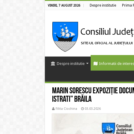
Despre institutie
Prima 
VINERI, 7 AUGUST 2026
Despre institutie
Informatii de interes
Marin Sorescu Expoziție docu
Istrati” Brăila
Filita Ciochina
03.03.2026