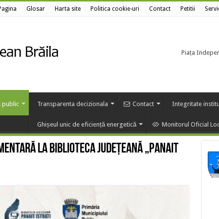
Pagina
Glosar
Harta site
Politica cookie-uri
Contact
Petitii
Servi
Piața Independ
 public
Transparenta decizionala
Contact
Integritate instit
Ghișeul unic de eficiență energetică
Monitorul Oficial Lo
mentară la Biblioteca Județeană „Panait