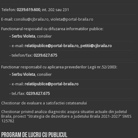
Telefon:
0239.619.600
, int. 202 sau 231
E-mail:
consiliu@cjbraila.ro
,
violeta@portal-braila.ro
Functionarul resposabil cu difuzarea informatiilor publice:
- Serbu Violeta
, consilier
- e-mail:
relatiipublice@portal-braila.ro, petitii@cjbraila.ro
- telefon/fax:
0239.627.675
Functionar responsabil cu aplicarea prevederilor Legii nr.52/2003:
- Serbu Violeta
, consilier
- e-mail:
relatiipublice@portal-braila.ro
- tel./fax:
0239.627.675
Chestionar de evaluare a satisfactiei cetateanului
Chestionar privind analiza diagnostic asupra situatiei actuale din judetul
Braila, proiect "Strategia de dezvoltare a Judetului Braila 2021-2027" SMIS
125782
Program de lucru cu publicul