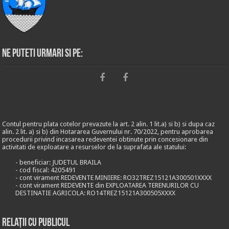
Ne puteti urmari si pe:
Contul pentru plata cotelor prevazute la art. 2 alin. 1 lit.a) si b) si dupa caz
alin. 2 lit. a) si b) din Hotararea Guvernului nr. 70/2022, pentru aprobarea
procedurii privind incasarea redeventei obtinute prin concesionare din
activitati de exploatare a resurselor de la suprafata ale statului:
- beneficiar: JUDETUL BRAILA
- cod fiscal: 4205491
- cont virament REDEVENTE MINIERE: RO32TREZ15121A300501XXXX
- cont virament REDEVENTE din EXPLOATAREA TERENURILOR CU
DESTINATIE AGRICOLA: RO14TREZ15121A300505XXXX
Relații cu publicul