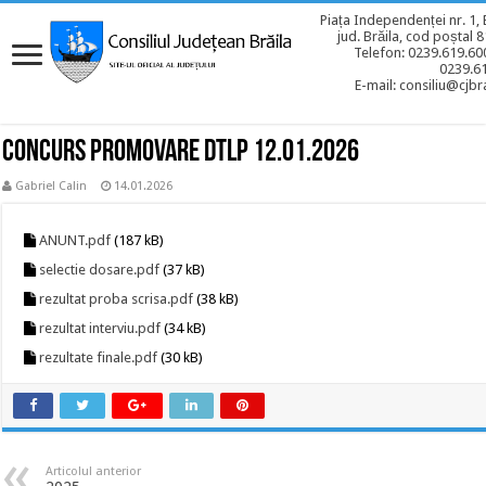
Piața Independenței nr. 1, 
jud. Brăila, cod poștal 
Telefon: 0239.619.600
0239.6
E-mail: consiliu@cjbra
CONCURS PROMOVARE DTLP 12.01.2026
Gabriel Calin
14.01.2026
ANUNT.pdf
(187 kB)
selectie dosare.pdf
(37 kB)
rezultat proba scrisa.pdf
(38 kB)
rezultat interviu.pdf
(34 kB)
rezultate finale.pdf
(30 kB)
Articolul anterior