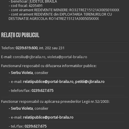
- beneficiar: JUDETUL BRAILA
- cod fiscal: 4205491
- cont virament REDEVENTE MINIERE: RO32TREZ15121A300501XXXX
- cont virament REDEVENTE din EXPLOATAREA TERENURILOR CU
DESTINATIE AGRICOLA: RO14TREZ15121A300505XXXX
Relații cu publicul
Telefon:
0239.619.600
, int. 202 sau 231
E-mail:
consiliu@cjbraila.ro
,
violeta@portal-braila.ro
Functionarul resposabil cu difuzarea informatiilor publice:
- Serbu Violeta
, consilier
- e-mail:
relatiipublice@portal-braila.ro, petitii@cjbraila.ro
- telefon/fax:
0239.627.675
Functionar responsabil cu aplicarea prevederilor Legii nr.52/2003:
- Serbu Violeta
, consilier
- e-mail:
relatiipublice@portal-braila.ro
- tel./fax:
0239.627.675