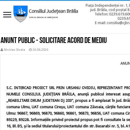
Piața Independenței nr. 1, 
jud. Brăila, cod poștal 
Telefon: 0239.619.600
0239.6
E-mail: consiliu@cjbra
Anunt Public - Solicitare acord de mediu
Nicolae Sloata
26.06.2026
ANUN
S.C. INTERCAD PROIECT SRL PRIN URSANU OVIDIU, REPREZENTANT PR
NUMELE CONSILIUL JUDEŢEAN BRĂILA, anunţă publicul interesat asupra
„REABILITARE DRUM JUDETEAN DJ 203", propus a fi amplasat în jud. Brăila,
comuna Ulmu, UAT comuna Cireşu, UAT comuna Zăvoaia, cărţile funciare
Ulmu: 96867, 96869, 96870, 96860, 96861, 96873, 96856, UAT comuna Cir
89229, 89228. Informațiile privind proiectul propus pot fi consultate la s
16, Bl. B5, şi la sediul titularului/proiectantului din str. Basarabi nr. 5, bl. A