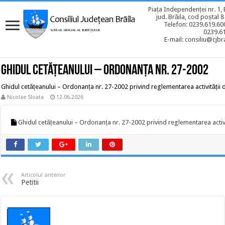
Piața Independenței nr. 1, 
jud. Brăila, cod poștal 
Telefon: 0239.619.600
0239.6
E-mail: consiliu@cjbra
Ghidul cetățeanului – Ordonanța nr. 27-2002
Ghidul cetățeanului – Ordonanța nr. 27-2002 privind reglementarea activității de
Nicolae Sloata
12.06.2026
Ghidul cetățeanului – Ordonanța nr. 27-2002 privind reglementarea activit
Articolul anterior
Petitii