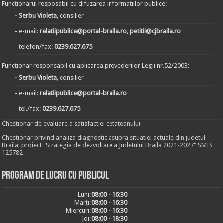
Functionarul resposabil cu difuzarea informatiilor publice:
- Serbu Violeta
, consilier
- e-mail:
relatiipublice@portal-braila.ro, petitii@cjbraila.ro
- telefon/fax:
0239.627.675
Functionar responsabil cu aplicarea prevederilor Legii nr.52/2003:
- Serbu Violeta
, consilier
- e-mail:
relatiipublice@portal-braila.ro
- tel./fax:
0239.627.675
Chestionar de evaluare a satisfactiei cetateanului
Chestionar privind analiza diagnostic asupra situatiei actuale din judetul
Braila, proiect "Strategia de dezvoltare a Judetului Braila 2021-2027" SMIS
125782
Program de lucru cu publicul
Luni:
08:00 - 16:30
Marți:
08:00 - 16:30
Miercuri:
08:00 - 16:30
Joi:
08:00 - 18:30