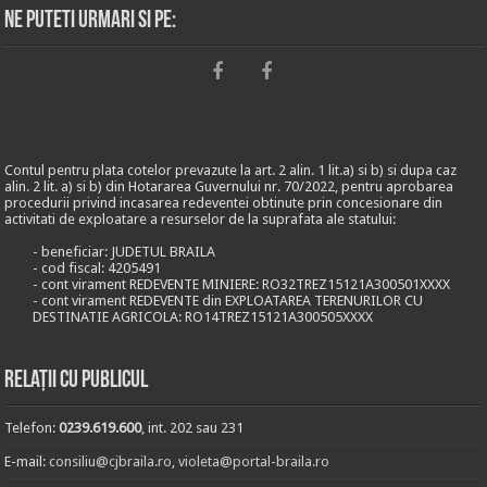
Ne puteti urmari si pe:
Contul pentru plata cotelor prevazute la art. 2 alin. 1 lit.a) si b) si dupa caz
alin. 2 lit. a) si b) din Hotararea Guvernului nr. 70/2022, pentru aprobarea
procedurii privind incasarea redeventei obtinute prin concesionare din
activitati de exploatare a resurselor de la suprafata ale statului:
- beneficiar: JUDETUL BRAILA
- cod fiscal: 4205491
- cont virament REDEVENTE MINIERE: RO32TREZ15121A300501XXXX
- cont virament REDEVENTE din EXPLOATAREA TERENURILOR CU
DESTINATIE AGRICOLA: RO14TREZ15121A300505XXXX
Relații cu publicul
Telefon:
0239.619.600
, int. 202 sau 231
E-mail:
consiliu@cjbraila.ro
,
violeta@portal-braila.ro