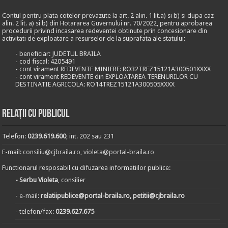
Contul pentru plata cotelor prevazute la art. 2 alin. 1 lit.a) si b) si dupa caz
alin. 2 lit. a) si b) din Hotararea Guvernului nr. 70/2022, pentru aprobarea
procedurii privind incasarea redeventei obtinute prin concesionare din
activitati de exploatare a resurselor de la suprafata ale statului:
- beneficiar: JUDETUL BRAILA
- cod fiscal: 4205491
- cont virament REDEVENTE MINIERE: RO32TREZ15121A300501XXXX
- cont virament REDEVENTE din EXPLOATAREA TERENURILOR CU
DESTINATIE AGRICOLA: RO14TREZ15121A300505XXXX
Relații cu publicul
Telefon:
0239.619.600
, int. 202 sau 231
E-mail:
consiliu@cjbraila.ro
,
violeta@portal-braila.ro
Functionarul resposabil cu difuzarea informatiilor publice:
- Serbu Violeta
, consilier
- e-mail:
relatiipublice@portal-braila.ro, petitii@cjbraila.ro
- telefon/fax:
0239.627.675