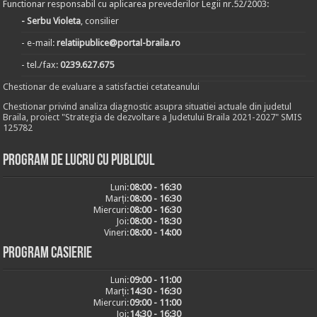
Functionar responsabil cu aplicarea prevederilor Legii nr.52/2003:
- Serbu Violeta
, consilier
- e-mail:
relatiipublice@portal-braila.ro
- tel./fax:
0239.627.675
Chestionar de evaluare a satisfactiei cetateanului
Chestionar privind analiza diagnostic asupra situatiei actuale din judetul
Braila, proiect "Strategia de dezvoltare a Judetului Braila 2021-2027" SMIS
125782
Program de lucru cu publicul
Luni:
08:00 - 16:30
Marți:
08:00 - 16:30
Miercuri:
08:00 - 16:30
Joi:
08:00 - 18:30
Vineri:
08:00 - 14:00
Program casierie
Luni:
09:00 - 11:00
Marți:
14:30 - 16:30
Miercuri:
09:00 - 11:00
Joi:
14:30 - 16:30