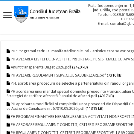
Piața Independenței nr. 1, 
jud. Brăila, cod poștal 
Telefon: 0239.619.600
0239.6
E-mail: consiliu@cjbra
PH “Programul cadru al manifestărilor cultural - artistice care se vor orga
PH AVIZAREA LISTEI DE INVESTITII PRIORITARE PE SISTEMELE CU APA 
Anunt transparenta Buget 2026.pdf
(2420 kB)
PH AVIZARE REGULAMENT SERVICIUL SALUBRIZARE.pdf
(7316 kB)
P.H. aprobarea procedurii de selectie a parteneriatului din randul organ
PH acordarea unui mandat special domnului președinte Francisk Iulian 
Strategiei de tarifare aferentă Planului de afaceri.pdf
(4917 kB)
PH aprobarea modificării și completării unor prevederi din Dispoziții Gen
cu Apă și de Canalizare nr. 67010.09.2026.pdf
(11319 kB)
PH PROGRAM FINANTARE NERAMBURSABILA ACTIVITATI NONPROFIT IN
PH APROBARE REGULAMENT CONDITII, CRITERII PROGRAME SPORTIVE L
PH REGULAMENT CONDITII, CRITERII PROGRAME SPORTIVE -LG69 2000 -