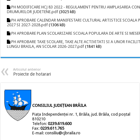
PH MODIFICARE HCJ 83 2022 - REGULAMENT PENTRU AMPLASAREA CON
DRUMURILOR JUDETENE.pdf
(3025 kB)
PH APROBARE CALENDAR MANIFESTARI CULTURAL ARTISTICE SCOALA PO
2027 SI 2027-2028.pdf
(1306 kB)
PH APROBARE PLAN SCOLARIZARE SCOALA POPULARA DE ARTE SI MESER
PH APROBARE TAXE SCOLARE, TAXE ALTE ACTIVITATI SI A UNOR FACILI
LUNGU BRAILA, AN SCOLAR 2026-2027.pdf
(1841 kB)
Articolul anterior
Proiecte de hotarari
CONSILIUL JUDEȚEAN BRĂILA
Piața Independenței nr. 1, Brăila, jud. Brăila, cod poștal
810210
Telefon:
0239.619.600
Fax:
0239.611.765
E-mail:
consiliu@cjbraila.ro