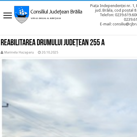
Piața Independenței nr. 1, 
jud. Brăila, cod poștal 
Telefon: 0239.619.600
0239.6
E-mail: consiliu@cjbra
Reabilitarea drumului județean 255 A
Marinela Hazaparu
20.10.2025