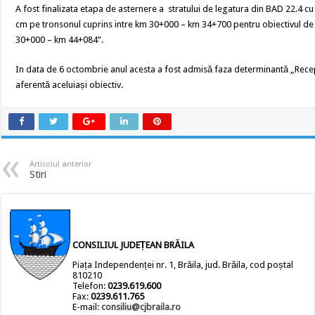
A fost finalizata etapa de asternere a stratului de legatura din BAD 22.4 c
cm pe tronsonul cuprins intre km 30+000 – km 34+700 pentru obiectivul de i
30+000 – km 44+084”.
In data de 6 octombrie anul acesta a fost admisă faza determinantă „Recep
aferentă aceluiași obiectiv.
Articolul anterior
Stiri
CONSILIUL JUDEȚEAN BRĂILA
Piața Independenței nr. 1, Brăila, jud. Brăila, cod poștal
810210
Telefon:
0239.619.600
Fax:
0239.611.765
E-mail:
consiliu@cjbraila.ro