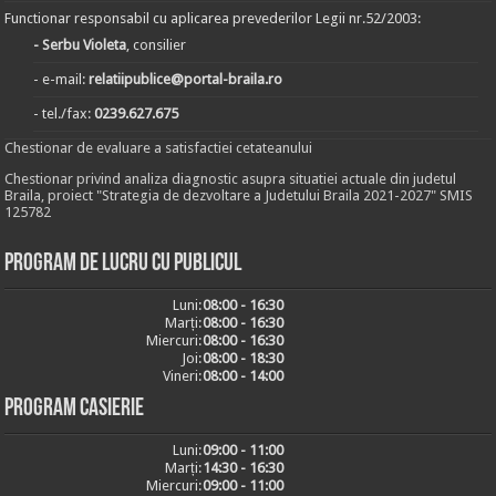
Functionar responsabil cu aplicarea prevederilor Legii nr.52/2003:
- Serbu Violeta
, consilier
- e-mail:
relatiipublice@portal-braila.ro
- tel./fax:
0239.627.675
Chestionar de evaluare a satisfactiei cetateanului
Chestionar privind analiza diagnostic asupra situatiei actuale din judetul
Braila, proiect "Strategia de dezvoltare a Judetului Braila 2021-2027" SMIS
125782
Program de lucru cu publicul
Luni:
08:00 - 16:30
Marți:
08:00 - 16:30
Miercuri:
08:00 - 16:30
Joi:
08:00 - 18:30
Vineri:
08:00 - 14:00
Program casierie
Luni:
09:00 - 11:00
Marți:
14:30 - 16:30
Miercuri:
09:00 - 11:00