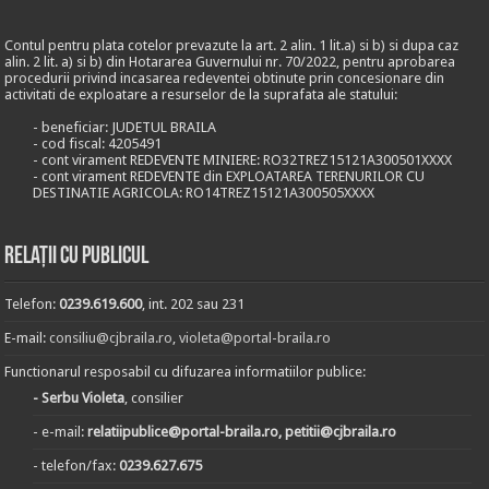
Contul pentru plata cotelor prevazute la art. 2 alin. 1 lit.a) si b) si dupa caz
alin. 2 lit. a) si b) din Hotararea Guvernului nr. 70/2022, pentru aprobarea
procedurii privind incasarea redeventei obtinute prin concesionare din
activitati de exploatare a resurselor de la suprafata ale statului:
- beneficiar: JUDETUL BRAILA
- cod fiscal: 4205491
- cont virament REDEVENTE MINIERE: RO32TREZ15121A300501XXXX
- cont virament REDEVENTE din EXPLOATAREA TERENURILOR CU
DESTINATIE AGRICOLA: RO14TREZ15121A300505XXXX
Relații cu publicul
Telefon:
0239.619.600
, int. 202 sau 231
E-mail:
consiliu@cjbraila.ro
,
violeta@portal-braila.ro
Functionarul resposabil cu difuzarea informatiilor publice:
- Serbu Violeta
, consilier
- e-mail:
relatiipublice@portal-braila.ro, petitii@cjbraila.ro
- telefon/fax:
0239.627.675