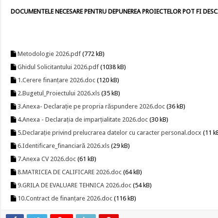
DOCUMENTELE NECESARE PENTRU DEPUNEREA PROIECTELOR POT FI DESC
Metodologie 2026.pdf
(772 kB)
Ghidul Solicitantului 2026.pdf
(1038 kB)
1.Cerere finanțare 2026.doc
(120 kB)
2.Bugetul_Proiectului 2026.xls
(35 kB)
3.Anexa- Declarație pe propria răspundere 2026.doc
(36 kB)
4.Anexa - Declarația de imparțialitate 2026.doc
(30 kB)
5.Declarație privind prelucrarea datelor cu caracter personal.docx
(11 k
6.Identificare_financiară 2026.xls
(29 kB)
7.Anexa CV 2026.doc
(61 kB)
8.MATRICEA DE CALIFICARE 2026.doc
(64 kB)
9.GRILA DE EVALUARE TEHNICA 2026.doc
(54 kB)
10.Contract de finanțare 2026.doc
(116 kB)