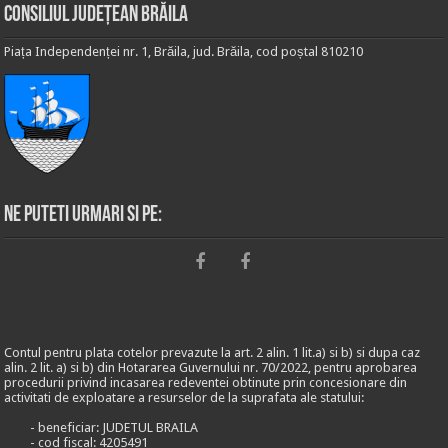
Consiliul Județean Brăila
Piața Independenței nr. 1, Brăila, jud. Brăila, cod poștal 810210
Ne puteti urmari si pe:
Contul pentru plata cotelor prevazute la art. 2 alin. 1 lit.a) si b) si dupa caz
alin. 2 lit. a) si b) din Hotararea Guvernului nr. 70/2022, pentru aprobarea
procedurii privind incasarea redeventei obtinute prin concesionare din
activitati de exploatare a resurselor de la suprafata ale statului:
- beneficiar: JUDETUL BRAILA
- cod fiscal: 4205491