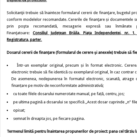
Solicitanţii trebuie să înainteze formularul cererii de finanţare, bugetul pro
conform modelelor recomandate. Cererile de finanţare și documentele supor
prin poşta recomandată, mesagerie expresă sau înmânate per
Finanţatoare:
Consiliul Judeţean Brăila, Piaţa Independentei, nr. 1,
Registratura, parter
.
Dosarul cererii de finanţare (formularul de cerere şi anexele)
trebuie să fi
Într-un exemplar original, precum și în format electronic. Cerere
electronic trebuie să fie identică cu exemplarul original, în caz contrar 
De asemenea, nedepunerea în formatul electronic, scanată, atrage 
finanțare pe motiv de neconformitate administrativă;
cu toate filele dosarului numerotate manual, pe față, centru, jos;
pe ultima pagină a dosarului se specifică „Acest dosar cuprinde „n” fil
opisat;
semnat în dreapta jos, pe fiecare pagina.
Termenul limită pentru înaintarea propunerilor de proiect: pana cel târziu l