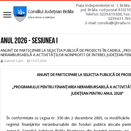
Piața Independenței nr. 1, Brăila,
jud. Brăila, cod poștal 810210
Telefon: 0239.619.600, Fax:
0239.611.765
E-mail: consiliu@cjbraila.ro
Anul 2026 - Sesiunea I
ANUNȚ DE PARTICIPARE LA SELECȚIA PUBLICĂ DE PROIECTE ÎN CADRUL „P
NERAMBURSABILĂ A ACTIVITĂŢILOR NONPROFIT DE INTERES JUDEŢEAN PEN
Gabriel Calin
15.07.2026
ANUNȚ DE PARTICIPARE LA SELECȚIA PUBLICĂ DE PROI
„PROGRAMULUI PENTRU FINANŢAREA NERAMBURSABILĂ A ACTIVITĂŢ
JUDEŢEAN
PENTRU ANUL 2026”
În conformitate cu Legea nr. 350 din 2 decembrie 2005, cu modificările ș
regimul finanţărilor nerambursabile din fonduri publice alocate pentru
general, Consiliul Judeţean Brăila finanţeaza din bugetul propriu, pe