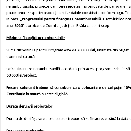
nerambursabila, proiecte de interes judeţean promovate de persoane fizic
patrimonial, respectiv asociaţiile si fundaţiile constituite conform legii. 
în baza
„Programului pentru finanţarea nerambursabilă a activităţilor no
anul 2026”
, aprobat de Consiliul Judeţean Brăila cu acest scop.
Mărimea finanţării nerambursabile
Suma disponibilă pentru Program este de
200.000 lei,
finanţată din bugetul
domeniul cultură.
Orice finantare nerambursabilă acordată prin acest program trebuie să 
50.000 lei/proiect.
Fiecare solicitant trebuie să contribuie cu o cofinanțare de cel puţin 10%
Contribuţia în natură nu este eligibilă.
Durata derulării proiectelor
Durata de desfăşurare a proiectelor trebuie să se încadreze până la data 
Depunerea proiectelor