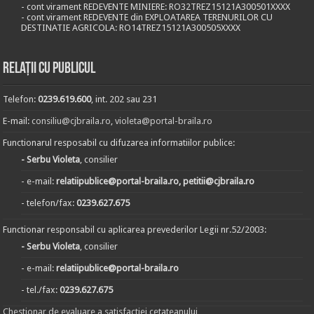
- cont virament REDEVENTE MINIERE: RO32TREZ15121A300501XXXX
- cont virament REDEVENTE din EXPLOATAREA TERENURILOR CU
DESTINATIE AGRICOLA: RO14TREZ15121A300505XXXX
Relații cu publicul
Telefon:
0239.619.600
, int. 202 sau 231
E-mail:
consiliu@cjbraila.ro
,
violeta@portal-braila.ro
Functionarul resposabil cu difuzarea informatiilor publice:
- Serbu Violeta
, consilier
- e-mail:
relatiipublice@portal-braila.ro, petitii@cjbraila.ro
- telefon/fax:
0239.627.675
Functionar responsabil cu aplicarea prevederilor Legii nr.52/2003:
- Serbu Violeta
, consilier
- e-mail:
relatiipublice@portal-braila.ro
- tel./fax:
0239.627.675
Chestionar de evaluare a satisfactiei cetateanului