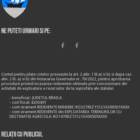
Ne puteti urmari si pe:
Contul pentru plata cotelor prevazute la art. 2 alin. 1 lit.a) si b) si dupa caz
alin. 2 lit. a) si b) din Hotararea Guvernului nr. 70/2022, pentru aprobarea
procedurii privind incasarea redeventei obtinute prin concesionare din
activitati de exploatare a resurselor de la suprafata ale statului:
- beneficiar: JUDETUL BRAILA
- cod fiscal: 4205491
- cont virament REDEVENTE MINIERE: RO32TREZ15121A300501XXXX
- cont virament REDEVENTE din EXPLOATAREA TERENURILOR CU
DESTINATIE AGRICOLA: RO14TREZ15121A300505XXXX
Relații cu publicul