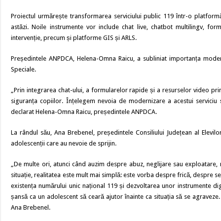
Proiectul urmărește transformarea serviciului public 119 într-o platform
astăzi. Noile instrumente vor include chat live, chatbot multilingv, fo
intervenție, precum și platforme GIS și ARLS.
Președintele ANPDCA, Helena-Omna Raicu, a subliniat importanța moderniză
Speciale.
„Prin integrarea chat-ului, a formularelor rapide și a resurselor video 
siguranța copiilor. Înțelegem nevoia de modernizare a acestui serviciu ș
declarat Helena-Omna Raicu, președintele ANPDCA.
La rândul său, Ana Brebenel, președintele Consiliului Județean al Elevil
adolescenții care au nevoie de sprijin.
„De multe ori, atunci când auzim despre abuz, neglijare sau exploatare, ne
situație, realitatea este mult mai simplă: este vorba despre frică, despre se
existența numărului unic național 119 și dezvoltarea unor instrumente di
șansă ca un adolescent să ceară ajutor înainte ca situația să se agraveze
Ana Brebenel.