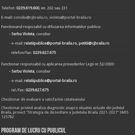
Telefon:
0239.619.600
, int. 202 sau 231
E-mail:
consiliu@cjbraila.ro
,
violeta@portal-braila.ro
Functionarul resposabil cu difuzarea informatiilor publice:
- Serbu Violeta
, consilier
- e-mail:
relatiipublice@portal-braila.ro, petitii@cjbraila.ro
- telefon/fax:
0239.627.675
Functionar responsabil cu aplicarea prevederilor Legii nr.52/2003:
- Serbu Violeta
, consilier
- e-mail:
relatiipublice@portal-braila.ro
- tel./fax:
0239.627.675
Chestionar de evaluare a satisfactiei cetateanului
Chestionar privind analiza diagnostic asupra situatiei actuale din judetul
Braila, proiect "Strategia de dezvoltare a Judetului Braila 2021-2027" SMIS
125782
Program de lucru cu publicul