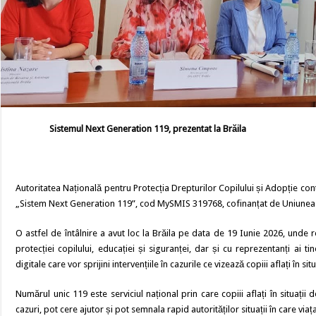
Sistemul Next Generation 119, prezentat la Brăila
Autoritatea Națională pentru Protecția Drepturilor Copilului și Adopție conti
„Sistem Next Generation 119”, cod MySMIS 319768, cofinanțat de Uniune
O astfel de întâlnire a avut loc la Brăila pe data de 19 Iunie 2026, unde 
protecției copilului, educației și siguranței, dar și cu reprezentanți ai 
digitale care vor sprijini intervențiile în cazurile ce vizează copiii aflați în situ
Numărul unic 119 este serviciul național prin care copiii aflați în situații
cazuri, pot cere ajutor și pot semnala rapid autorităților situații în care via