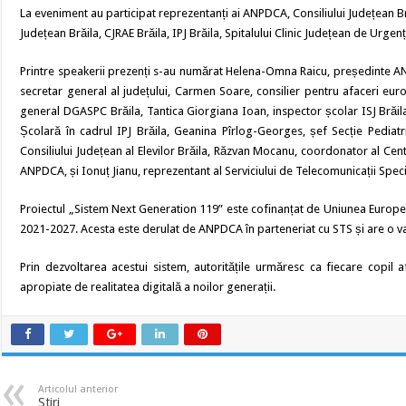
La eveniment au participat reprezentanți ai ANPDCA, Consiliului Județean Bră
Județean Brăila, CJRAE Brăila, IPJ Brăila, Spitalului Clinic Județean de Urgenț
Printre speakerii prezenți s-au numărat Helena-Omna Raicu, președinte ANP
secretar general al județului, Carmen Soare, consilier pentru afaceri euro
general DGASPC Brăila, Tantica Giorgiana Ioan, inspector școlar ISJ Brăil
Școlară în cadrul IPJ Brăila, Geanina Pîrlog-Georges, șef Secție Pediatr
Consiliului Județean al Elevilor Brăila, Răzvan Mocanu, coordonator al Ce
ANPDCA, și Ionuț Jianu, reprezentant al Serviciului de Telecomunicații Speci
Proiectul „Sistem Next Generation 119” este cofinanțat de Uniunea Europea
2021-2027. Acesta este derulat de ANPDCA în parteneriat cu STS și are o val
Prin dezvoltarea acestui sistem, autoritățile urmăresc ca fiecare copil 
apropiate de realitatea digitală a noilor generații.
Articolul anterior
Stiri