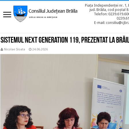
Piața Independenței nr. 1, 
jud. Brăila, cod poștal 
Telefon: 0239.619.600
0239.6
E-mail: consiliu@cjbra
Sistemul Next Generation 119, prezentat la Brăi
Nicolae Sloata
24.06.2026